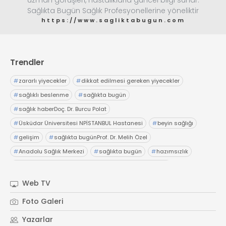
uzman görüşleri, hastalıklarla güncel bilgi sunar.
Sağlıkta Bugün Sağlık Profesyonellerine yöneliktir
https://www.sagliktabugun.com
Trendler
#
zararlı yiyecekler
#
dikkat edilmesi gereken yiyecekler
#
sağlıklı beslenme
#
sağlıkta bugün
#
sağlık haberDoç. Dr. Burcu Polat
#
Üsküdar Üniversitesi NPİSTANBUL Hastanesi
#
beyin sağlığı
#
gelişim
#
sağlıkta bugünProf. Dr. Melih Özel
#
Anadolu Sağlık Merkezi
#
sağlıkta bugün
#
hazımsızlık
#
abdominofrenik dissinerjiAcıbadem Fulya Hastanesi
#
Dr. İsmail Çalıkoğlu
#
şiddetli karın ağrıları
#
hazımsızlık
Web TV
#
sağlıkta bugünElensilia Arbutin Serum
#
K-Land
Foto Galeri
#
Kore cilt bakım
#
sağlıkta bugün
#
sağlık haberler
Yazarlar