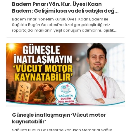
Badem Pınarı Yön. Kur. Üyesi Kaan
Web TV
Galeri
Yazarlar
GÖZ HASTALIKLARI
Badem: Gelişimi kısa vadeli satışla değil,
SAĞLIK
kaliteyle ölçüyoruz
Badem Pınarı Yönetim Kurulu Üyesi Kaan Badem ile
sagliktabugun@gmail.com
GASTROENTEROLOJİ
Sağlıkta Bugün Gazetesi’ne özel gerçekleştirdiğimiz
röportajda; markanın yeşil dönüşüm adımlarını, lojistik
ÇOCUK SAĞLIĞI VE HASTALIKLARI
stratejilerini ve operasyonel verimlilik odaklı yeni dönem
vizyonunu konuştuk
GENEL CERRAHİ
SENDİKALAR
GÖGÜS HASTALIKLARI
DERMATOLOJİ
ENDOKRİNOLOJİ
NÖROLOJİ
ORTOPEDİ VE TRAVMATOLOJİ
DAHİLİYE
Güneşle inatlaşmayın ‘Vücut motor
FİZİK TEDAVİ VE REHABİLİTASYON
kaynatabilir’
KADIN HASTALIKLARI VE DOĞUM
Sağlıkta Bugün Gazetesi’ne konuşan Memorial Sağlık