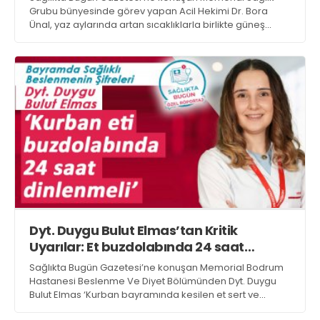
Grubu bünyesinde görev yapan Acil Hekimi Dr. Bora
Ünal, yaz aylarında artan sıcaklıklarla birlikte güneş
çarpmasına karşı önemli uyarılarda bulundu
Dyt. Duygu Bulut Elmas’tan Kritik
Uyarılar: Et buzdolabında 24 saat
dinlenmeli
Sağlıkta Bugün Gazetesi’ne konuşan Memorial Bodrum
Hastanesi Beslenme Ve Diyet Bölümünden Dyt. Duygu
Bulut Elmas ‘Kurban bayramında kesilen et sert ve
sindirimi zordur. Eti 24 saat buzdolabında