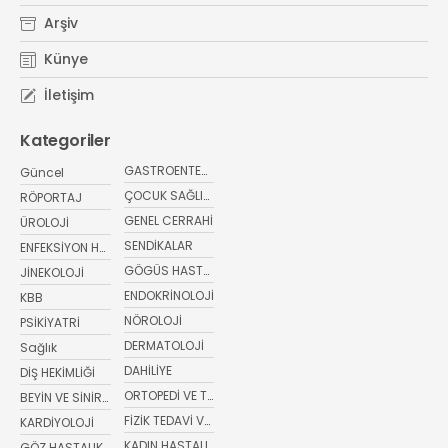
Arşiv
Künye
İletişim
Kategoriler
GASTROENTEROLOJİ
Güncel
ÇOCUK SAĞLIĞI VE HASTALIKLARI
RÖPORTAJ
GENEL CERRAHİ
ÜROLOJİ
SENDİKALAR
ENFEKSİYON HASTALIKLARI
GÖGÜS HASTALIKLARI
JİNEKOLOJİ
ENDOKRİNOLOJİ
KBB
NÖROLOJİ
PSİKİYATRİ
DERMATOLOJİ
Sağlık
DAHİLİYE
DİŞ HEKİMLİĞİ
ORTOPEDİ VE TRAVMATOLOJİ
BEYİN VE SİNİR CERRAHİSİ
FİZİK TEDAVİ VE REHABİLİTASYON
KARDİYOLOJİ
KADIN HASTALIKLARI VE DOĞUM
GÖZ HASTALIKLARI