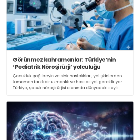
Görünmez kahramanlar: Türkiye’nin
‘Pediatrik Nöroşirürji’ yolculuğu
Çocukluk çağı beyin ve sinir hastalıkları, yetişkinlerden
tamamen farklı bir uzmanlık ve hassasiyet gerektiriyor.
Türkiye, çocuk nöroşirürjisi alanında dünyadaki sayılı
merkezlerden biri haline gelirken, aileler için ‘erken
müdahale’ hayati önem taşıyor