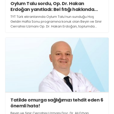
Oylum Talu sordu, Op. Dr. Hakan
Web TV
Galeri
Yazarlar
GÖZ HASTALIKLARI
Erdoğan yanıtladı: Bel fıtığı hakkında
SAĞLIK
merak edilenler
TYT Türk ekranlarında Oylum Talu’nun sunduğu Hoş
sagliktabugun@gmail.com
GASTROENTEROLOJİ
Geldin Hafta Sonu programına konuk olan Beyin ve Sinir
Cerrahisi Uzmanı Op. Dr. Hakan Erdoğan, toplumda
ÇOCUK SAĞLIĞI VE HASTALIKLARI
oldukça yaygın görülen bel ağrıları, bel fıtığı ve siyatik
ilişkisi hakkında merak edilen kritik soruları yanıtladı
GENEL CERRAHİ
SENDİKALAR
GÖGÜS HASTALIKLARI
DERMATOLOJİ
ENDOKRİNOLOJİ
NÖROLOJİ
ORTOPEDİ VE TRAVMATOLOJİ
DAHİLİYE
Tatilde omurga sağlığımızı tehdit eden 6
FİZİK TEDAVİ VE REHABİLİTASYON
önemli hata!
KADIN HASTALIKLARI VE DOĞUM
Beyin ve Sinir Cerrahisi Uzmanı Doç. Dr. Ali Erhan