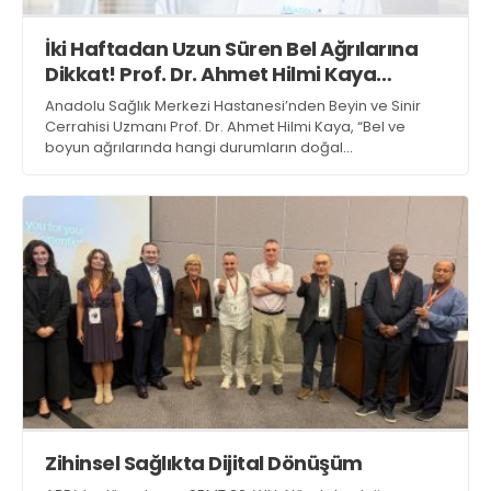
İki Haftadan Uzun Süren Bel Ağrılarına
Dikkat! Prof. Dr. Ahmet Hilmi Kaya
Uyarıyor
Anadolu Sağlık Merkezi Hastanesi’nden Beyin ve Sinir
Cerrahisi Uzmanı Prof. Dr. Ahmet Hilmi Kaya, “Bel ve
boyun ağrılarında hangi durumların doğal
sayılabileceğini, hangilerinin değerlendirilmesi
gerektiğini ayırt etmek önemli. Her dejenerasyon
bulgusu hastalık değildir ancak uzun süren ve ihmal
edilen şikâyetler daha ciddi sorunlara zemin
hazırlayabilir” dedi.
Zihinsel Sağlıkta Dijital Dönüşüm