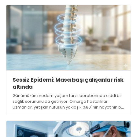
sağlık sorunu. Uzmanlar, özellikle şiddetli bacak ve kol
ağrılarını hafife almamak gerektiği konusunda uyarıyor
Sessiz Epidemi: Masa başı çalışanlar risk
altında
Günümüzün modern yaşam tarzı, beraberinde ciddi bir
sağlık sorununu da getiriyor: Omurga hastalıkları.
Uzmanlar, yetişkin nüfusun yaklaşık %80'inin hayatının bir
döneminde şiddetli bel ağrısı yaşadığını belirterek, bu
durumun artık bir ‘sessiz epidemi’ haline geldiği
konusunda uyarıyor