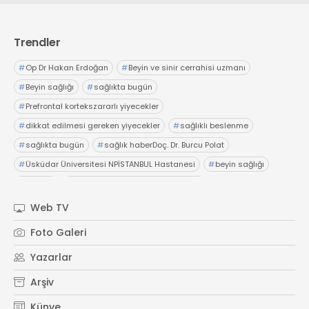
Trendler
#
Op Dr Hakan Erdoğan
#
Beyin ve sinir cerrahisi uzmanı
#
Beyin sağlığı
#
sağlıkta bugün
#
Prefrontal kortekszararlı yiyecekler
#
dikkat edilmesi gereken yiyecekler
#
sağlıklı beslenme
#
sağlıkta bugün
#
sağlık haberDoç. Dr. Burcu Polat
#
Üsküdar Üniversitesi NPİSTANBUL Hastanesi
#
beyin sağlığı
#
gelişim
#
sağlıkta bugünProf. Dr. Melih Özel
#
Anadolu Sağlık Merkezi
#
sağlıkta bugün
#
hazımsızlık
Web TV
#
abdominofrenik dissinerjiAcıbadem Fulya Hastanesi
Foto Galeri
#
Dr. İsmail Çalıkoğlu
#
şiddetli karın ağrıları
#
hazımsızlık
Yazarlar
#
sağlıkta bugün
Arşiv
Künye