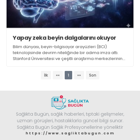
Yapay zeka beyin dalgalarını okuyor
Bilim dünyası, beyin-bilgisayar arayüzleri (BCI)
teknolojisinde devrim niteliğinde bir adıma imza attı.
Stanford Üniversitesi ve çeşitli araştırma merkezlerinin
yürüttüğü yeni çalışmalar, konuşma yetisini tamamen
kaybetmiş bireylerin beyin sinyallerini, yapay zeka
İlk
««
1
»»
Son
aracılığıyla saniyeler içinde metne ve sese
dönüştürmeyi başardı
Sağlıkta Bugün, sağlık haberleri, tıptaki gelişmeler,
uzman görüşleri, hastalıklarla güncel bilgi sunar.
Sağlıkta Bugün Sağlık Profesyonellerine yöneliktir
https://www.sagliktabugun.com