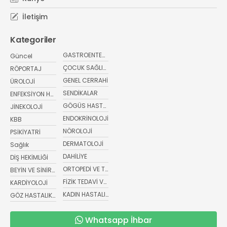
İletişim
Kategoriler
GASTROENTEROLOJİ
Güncel
ÇOCUK SAĞLIĞI VE HASTALIKLARI
RÖPORTAJ
GENEL CERRAHİ
ÜROLOJİ
SENDİKALAR
ENFEKSİYON HASTALIKLARI
GÖGÜS HASTALIKLARI
JİNEKOLOJİ
ENDOKRİNOLOJİ
KBB
NÖROLOJİ
PSİKİYATRİ
DERMATOLOJİ
Sağlık
DAHİLİYE
DİŞ HEKİMLİĞİ
ORTOPEDİ VE TRAVMATOLOJİ
BEYİN VE SİNİR CERRAHİSİ
FİZİK TEDAVİ VE REHABİLİTASYON
KARDİYOLOJİ
KADIN HASTALIKLARI VE DOĞUM
GÖZ HASTALIKLARI
Whatsapp İhbar