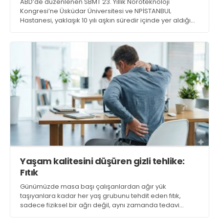
ABD’de düzenlenen SBMT 23. Yıllık Nöroteknoloji
Kongresi’ne Üsküdar Üniversitesi ve NPİSTANBUL
Hastanesi, yaklaşık 10 yılı aşkın süredir içinde yer aldığı
küresel nöroteknoloji konsorsiyumu kapsamında güçlü
bir akademik kadroyla katıldı. Anhedoniden yapay zekâ
modellerine, EEG biyobelirteçlerinden bağımlılık
tedavilerine kadar geniş bir yelpazede sunumlar
gerçekleştirdi
Yaşam kalitesini düşüren gizli tehlike:
Fıtık
Günümüzde masa başı çalışanlardan ağır yük
taşıyanlara kadar her yaş grubunu tehdit eden fıtık,
sadece fiziksel bir ağrı değil, aynı zamanda tedavi
edilmediğinde ciddi nörolojik kayıplara yol açabilen bir