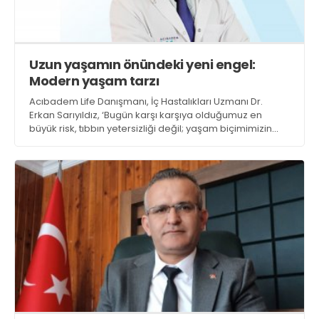
Uzun yaşamın önündeki yeni engel:
Modern yaşam tarzı
Acıbadem Life Danışmanı, İç Hastalıkları Uzmanı Dr.
Erkan Sarıyıldız, ‘Bugün karşı karşıya olduğumuz en
büyük risk, tıbbın yetersizliği değil; yaşam biçimimizin
sağlığımızın önüne geçmiş olmasıdır. Çocuklarımızın
bizden daha uzun ve daha sağlıklı yaşaması hâlâ
mümkün, ancak bunun için bugünden harekete
geçmeliyiz’ uyarısında bulunuyor