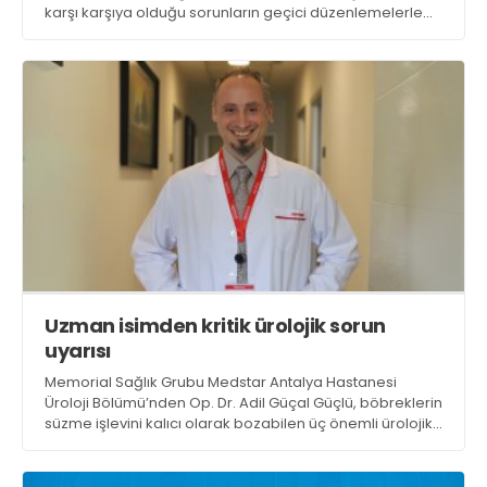
karşı karşıya olduğu sorunların geçici düzenlemelerle
değil, kalıcı bir ücret ve özlük hakları reformuyla
çözülmesi gerektiğini belirtti
Uzman isimden kritik ürolojik sorun
uyarısı
Memorial Sağlık Grubu Medstar Antalya Hastanesi
Üroloji Bölümü’nden Op. Dr. Adil Güçal Güçlü, böbreklerin
süzme işlevini kalıcı olarak bozabilen üç önemli ürolojik
sorun hakkında bilgi verdi