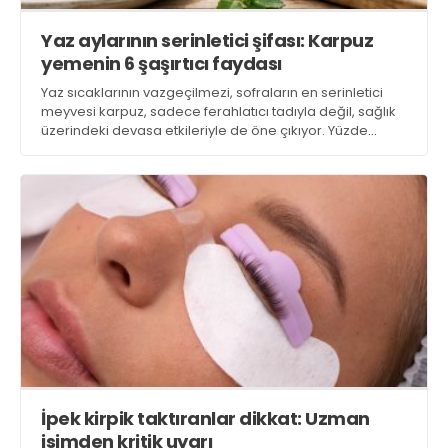
Yaz aylarının serinletici şifası: Karpuz
yemenin 6 şaşırtıcı faydası
Yaz sıcaklarının vazgeçilmezi, sofraların en serinletici
meyvesi karpuz, sadece ferahlatıcı tadıyla değil, sağlık
üzerindeki devasa etkileriyle de öne çıkıyor. Yüzde
90'dan fazlası sudan oluşan bu kırmızı lezzet deposu,
tepeden tırnağa vücudu yeniliyor. İşte uzmanların
açıkladığı karpuzun öne çıkan faydaları...
İpek kirpik taktıranlar dikkat: Uzman
isimden kritik uyarı