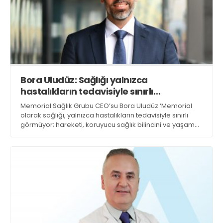
Bora Uludüz: Sağlığı yalnızca
hastalıkların tedavisiyle sınırlı
görmüyoruz
Memorial Sağlık Grubu CEO’su Bora Uludüz ‘Memorial
olarak sağlığı, yalnızca hastalıkların tedavisiyle sınırlı
görmüyor; hareketi, koruyucu sağlık bilincini ve yaşam
kalitesini destekleyen her adımı bu yaklaşımın ayrılmaz
bir parçası olarak değerlendiriyoruz. Sporun düzenli ve
bilinçli şekilde hayatın içinde yer almasının, bireylerin
hem fiziksel hem de zihinsel iyilik halini güçlendirdiğine
inanıyoruz’ dedi