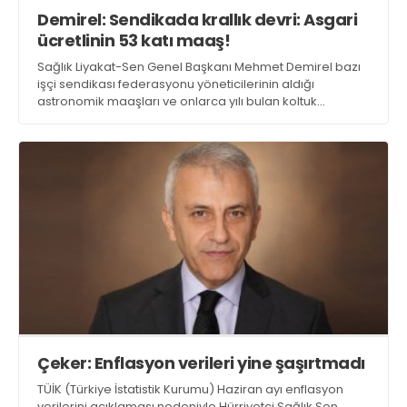
​Demirel: Sendikada krallık devri: Asgari
ücretlinin 53 katı maaş!
Sağlık Liyakat-Sen Genel Başkanı Mehmet Demirel bazı
işçi sendikası federasyonu yöneticilerinin aldığı
astronomik maaşları ve onlarca yılı bulan koltuk
sevdalarını sert bir dille eleştirdi
Çeker: Enflasyon verileri yine şaşırtmadı
TÜİK (Türkiye İstatistik Kurumu) Haziran ayı enflasyon
verilerini açıklaması nedeniyle Hürriyetçi Sağlık Sen