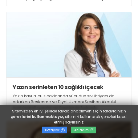
planlı ve sürdürülebilir bir başlangıç sunuyor
Yazın serinleten 10 sağlıklı içecek
Yazın kavurucu sıcaklarında vücudun sıvı ihtiyacı da
artarken Beslenme ve Diyet Uzmanı Sevihan Akbulut
Azal önemli uyarılar ve önerilerde bulundu
Sitemizden en iyi şekilde faydalanabilmeniz için tarayıcınızın
çerezlerini kullanmaktayız,
sitemizi kullanarak çerezleri kabul
etmiş saylırsınız.
Detaylar
Anladım