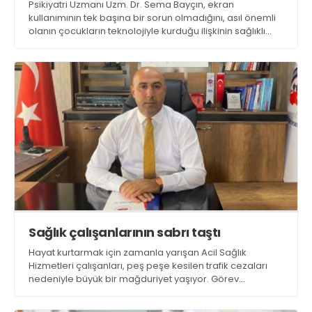
Psikiyatri Uzmanı Uzm. Dr. Sema Bayçın, ekran
kullanımının tek başına bir sorun olmadığını, asıl önemli
olanın çocukların teknolojiyle kurduğu ilişkinin sağlıklı
sınırlar içinde gelişmesi olduğunu belirtiyor
Sağlık çalışanlarının sabrı taştı
Hayat kurtarmak için zamanla yarışan Acil Sağlık
Hizmetleri çalışanları, peş peşe kesilen trafik cezaları
nedeniyle büyük bir mağduriyet yaşıyor. Görev
esnasında hız sınırı nedeniyle ambulans şoförlerine
Elektronik Denetleme Sistemi (EDS) ve radarlar