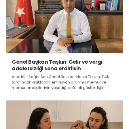
Genel Başkan Taşkın: Gelir ve vergi
adaletsizliği sona erdirilsin
Anadolu Sağlık Sen Genel Başkanı Necip Taşkın, TÜİK
tarafından açıklanan enflasyon oranının memur ve
memur emeklilerinin yaşadığı sefaleti gösterdiğini
belirterek, temmuz ayında memur ve memur
emeklilerine yapılan maaş zammının mutfaklardaki
yangını söndüremediğini söyledi