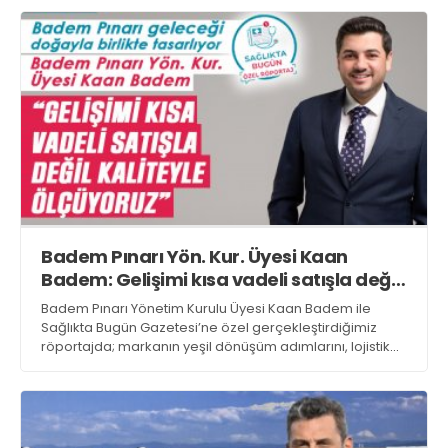
kaybedebiliyor
Badem Pınarı Yön. Kur. Üyesi Kaan
Badem: Gelişimi kısa vadeli satışla değil,
kaliteyle ölçüyoruz
Badem Pınarı Yönetim Kurulu Üyesi Kaan Badem ile
Sağlıkta Bugün Gazetesi’ne özel gerçekleştirdiğimiz
röportajda; markanın yeşil dönüşüm adımlarını, lojistik
stratejilerini ve operasyonel verimlilik odaklı yeni dönem
vizyonunu konuştuk