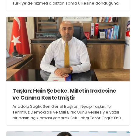
Türkiye’de hizmeti aldıktan sonra ülkesine döndüğünde;
‘Ben bu hizmeti satın almadım’ diyerek bankasına
başvuruyor ve paranın kendisine iade edilmesini istiyor
Taşkın: Hain Şebeke, Milletin İradesine
ve Canına Kastetmiştir
Anadolu Sağlık Sen Genel Başkanı Necip Taşkın, 15
Temmuz Demokrasi ve Millî Birlik Günü vesilesiyle yazılı
bir basın açıklaması yaparak Fetullahçı Terör Örgütü’nün
(FETÖ) kanlı darbe girişimini ve dini değerleri istismar
eden sinsi yapılanmasını sert bir dille kınadı