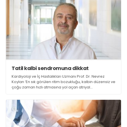
üzerinden otomatik kesilen idari para cezaları, sağlık
çalışanlarının sabrını taşırdı
Tatil kalbi sendromuna dikkat
Kardiyoloji ve İç Hastalıkları Uzmanı Prof. Dr. Nevrez
Koylan ‘En sık görülen ritim bozukluğu, kalbin düzensiz ve
çoğu zaman hızlı atmasına yol açan atriyal
fibrilasyondur. Uzun süren çarpıntı, göğüs ağrısı veya
bayılma durumunda gecikmeden bir sağlık kuruluşuna
başvurulmalı’ dedi