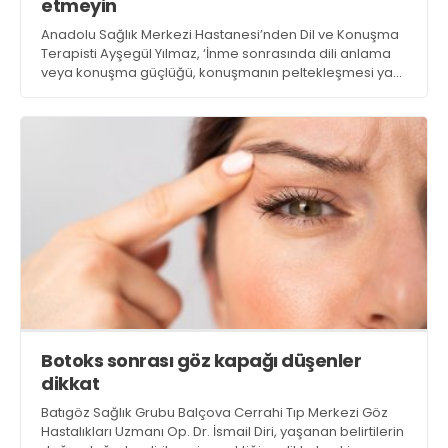
etmeyin
Anadolu Sağlık Merkezi Hastanesi’nden Dil ve Konuşma
Terapisti Ayşegül Yılmaz, ‘İnme sonrasında dili anlama
veya konuşma güçlüğü, konuşmanın peltekleşmesi ya
da sözcükleri doğru şekilde söyleyememe gibi sorunlar
ortaya çıkabilir. Bu sorunlar yalnızca iletişimi değil, kişinin
bağımsızlığını ve yaşam kalitesini de olumsuz etkiliyor’
açıklamasında bulundu
Botoks sonrası göz kapağı düşenler
dikkat
Batıgöz Sağlık Grubu Balçova Cerrahi Tıp Merkezi Göz
Hastalıkları Uzmanı Op. Dr. İsmail Diri, yaşanan belirtilerin