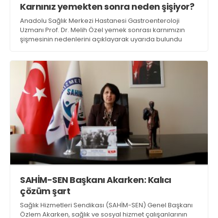
Karnınız yemekten sonra neden şişiyor?
Web TV
Galeri
Yazarlar
GÖZ HASTALIKLARI
Anadolu Sağlık Merkezi Hastanesi Gastroenteroloji
SAĞLIK
Uzmanı Prof. Dr. Melih Özel yemek sonrası karnımızın
sagliktabugun@gmail.com
şişmesinin nedenlerini açıklayarak uyarıda bulundu
GASTROENTEROLOJİ
ÇOCUK SAĞLIĞI VE HASTALIKLARI
GENEL CERRAHİ
SENDİKALAR
GÖGÜS HASTALIKLARI
DERMATOLOJİ
ENDOKRİNOLOJİ
NÖROLOJİ
ORTOPEDİ VE TRAVMATOLOJİ
DAHİLİYE
SAHİM-SEN Başkanı Akarken: Kalıcı
çözüm şart
FİZİK TEDAVİ VE REHABİLİTASYON
Sağlık Hizmetleri Sendikası (SAHİM-SEN) Genel Başkanı
KADIN HASTALIKLARI VE DOĞUM
Özlem Akarken, sağlık ve sosyal hizmet çalışanlarının