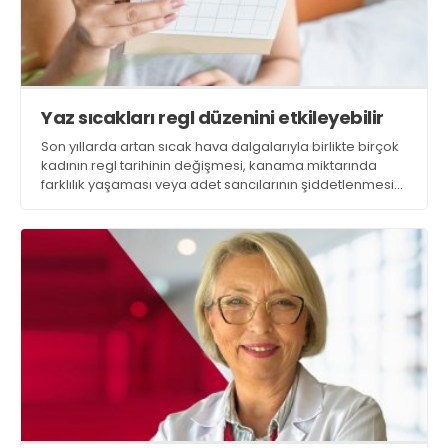
Yaz sıcakları regl düzenini etkileyebilir
Son yıllarda artan sıcak hava dalgalarıyla birlikte birçok
kadının regl tarihinin değişmesi, kanama miktarında
farklılık yaşaması veya adet sancılarının şiddetlenmesi
gibi şikayetlerle sağlık kuruluşlarına başvurduğunu
belirten uzmanlar, bu durumun tek başına sıcak havaya
bağlanmaması gerektiğini ancak sıcaklığın önemli bir
tetikleyici olabileceğini ifade ediyor