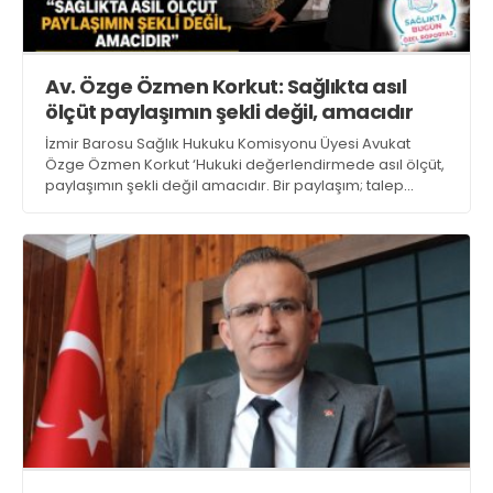
Av. Özge Özmen Korkut: Sağlıkta asıl
ölçüt paylaşımın şekli değil, amacıdır
İzmir Barosu Sağlık Hukuku Komisyonu Üyesi Avukat
Özge Özmen Korkut ‘Hukuki değerlendirmede asıl ölçüt,
paylaşımın şekli değil amacıdır. Bir paylaşım; talep
oluşturuyorsa, rakiplerden üstünlük ima ediyorsa, başarı
garantisi veriyorsa artık bilgilendirme sınırını aşarak
reklam niteliğine dönüşebilir’ dedi