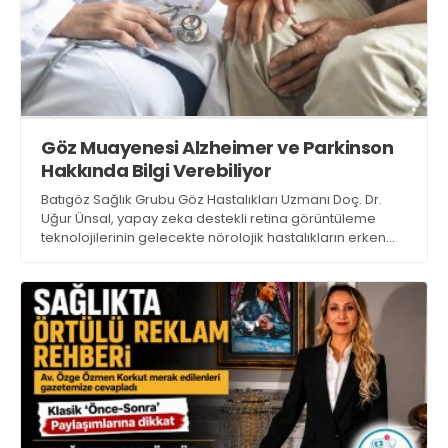
Göz Muayenesi Alzheimer ve Parkinson
Hakkında Bilgi Verebiliyor
Batıgöz Sağlık Grubu Göz Hastalıkları Uzmanı Doç. Dr.
Uğur Ünsal, yapay zeka destekli retina görüntüleme
teknolojilerinin gelecekte nörolojik hastalıkların erken
değerlendirilmesinde önemli bir rol üstlenebileceğini,
ancak mevcut bilimsel veriler ışığında bu yöntemlerin
tek başına kesin tanı koyan testler olarak
değerlendirilmemesi gerektiğini vurguluyor