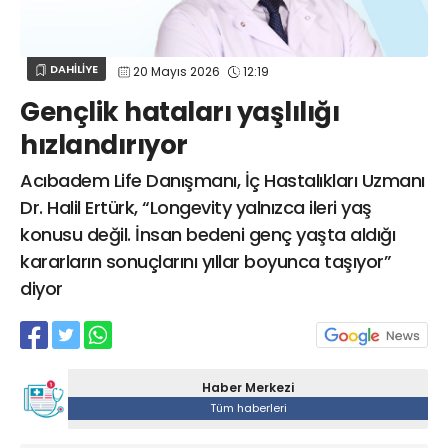
Web TV
Galeri
Yazarlar
GÖZ HASTALIKLARI
SAĞLIK
sagliktabugun@gmail.com
DAHİLİYE
20 Mayıs 2026
12:19
GASTROENTEROLOJİ
Gençlik hataları yaşlılığı
ÇOCUK SAĞLIĞI VE HASTALIKLARI
hızlandırıyor
GENEL CERRAHİ
SENDİKALAR
Acıbadem Life Danışmanı, İç Hastalıkları Uzmanı
Dr. Halil Ertürk, “Longevity yalnızca ileri yaş
GÖGÜS HASTALIKLARI
konusu değil. İnsan bedeni genç yaşta aldığı
DERMATOLOJİ
kararların sonuçlarını yıllar boyunca taşıyor”
ENDOKRİNOLOJİ
diyor
NÖROLOJİ
ORTOPEDİ VE TRAVMATOLOJİ
DAHİLİYE
Haber Merkezi
FİZİK TEDAVİ VE REHABİLİTASYON
Tüm haberleri
KADIN HASTALIKLARI VE DOĞUM