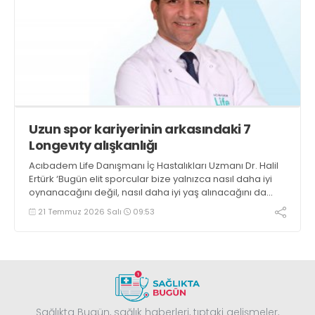
Uzun spor kariyerinin arkasındaki 7
Longevıty alışkanlığı
Acıbadem Life Danışmanı İç Hastalıkları Uzmanı Dr. Halil
Ertürk ‘Bugün elit sporcular bize yalnızca nasıl daha iyi
oynanacağını değil, nasıl daha iyi yaş alınacağını da
gösteriyor. Longevity, daha uzun yaşamaktan çok, daha
21 Temmuz 2026 Salı
09:53
uzun süre güçlü, hareketli ve üretken kalabilmenin
bilimidir’ dedi
Sağlıkta Bugün, sağlık haberleri, tıptaki gelişmeler,