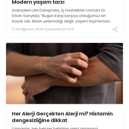
Modern yaşam tarzı
Acıbadem Life Danışmanı, İç Hastalıkları Uzmanı Dr.
Erkan Sarıyıldız, ‘Bugün karşı karşıya olduğumuz en
büyük risk, tıbbın yetersizliği değil; yaşam biçimimizin
sağlığımızın önüne geçmiş olmasıdır. Çocuklarımızın
05 Ağustos 2026 Çarşamba
11:34
bizden daha uzun ve daha sağlıklı yaşaması hâlâ
mümkün, ancak bunun için bugünden harekete
geçmeliyiz’ uyarısında bulunuyor
Her Alerji Gerçekten Alerji mi? Histamin
dengesizliğine dikkat
Uzmanlar, her benzer belirtinin alerji anlamına