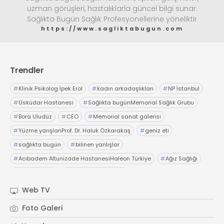
uzman görüşleri, hastalıklarla güncel bilgi sunar.
Sağlıkta Bugün Sağlık Profesyonellerine yöneliktir
https://www.sagliktabugun.com
Trendler
#
Klinik Psikolog İpek Erol
#
kadın arkadaşlıkları
#
NP İstanbul
#
Üsküdar Hastanesi
#
Sağlıkta bugünMemorial Sağlık Grubu
#
Bora Uludüz
#
CEO
#
Memorial sanat galerisi
#
Yüzme yarışlarıProf. Dr. Haluk Özkarakaş
#
geniz eti
#
sağlıkta bugün
#
bilinen yanlışlar
#
Acıbadem Altunizade HastanesiHaleon Türkiye
#
Ağız Sağlığı
#
OTC Wellnes
#
Işıl Sağlam Balaban
#
Kristin Aslaner ArasUzm. Dyt. Büşra Şen
Web TV
#
Memorial Ataşehir Hastanesi
Foto Galeri
#
PMOS (Polikistik Metabolik Over Sendromu)