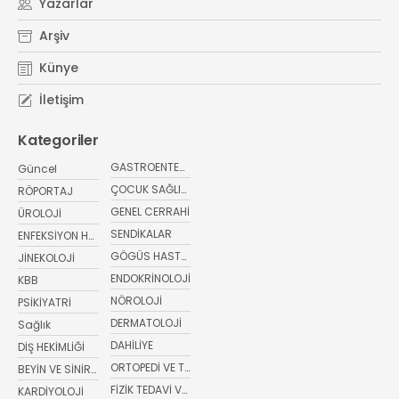
Yazarlar
#
yaz ayları kritik öneri
#
sağlıkta bugün
Arşiv
Künye
İletişim
Kategoriler
GASTROENTEROLOJİ
Güncel
ÇOCUK SAĞLIĞI VE HASTALIKLARI
RÖPORTAJ
GENEL CERRAHİ
ÜROLOJİ
SENDİKALAR
ENFEKSİYON HASTALIKLARI
GÖGÜS HASTALIKLARI
JİNEKOLOJİ
ENDOKRİNOLOJİ
KBB
NÖROLOJİ
PSİKİYATRİ
DERMATOLOJİ
Sağlık
DAHİLİYE
DİŞ HEKİMLİĞİ
ORTOPEDİ VE TRAVMATOLOJİ
BEYİN VE SİNİR CERRAHİSİ
FİZİK TEDAVİ VE REHABİLİTASYON
KARDİYOLOJİ