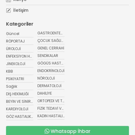
İletişim
Kategoriler
GASTROENTEROLOJİ
Güncel
ÇOCUK SAĞLIĞI VE HASTALIKLARI
RÖPORTAJ
GENEL CERRAHİ
ÜROLOJİ
SENDİKALAR
ENFEKSİYON HASTALIKLARI
GÖGÜS HASTALIKLARI
JİNEKOLOJİ
ENDOKRİNOLOJİ
KBB
NÖROLOJİ
PSİKİYATRİ
DERMATOLOJİ
Sağlık
DAHİLİYE
DİŞ HEKİMLİĞİ
ORTOPEDİ VE TRAVMATOLOJİ
BEYİN VE SİNİR CERRAHİSİ
FİZİK TEDAVİ VE REHABİLİTASYON
KARDİYOLOJİ
KADIN HASTALIKLARI VE DOĞUM
GÖZ HASTALIKLARI
Whatsapp İhbar