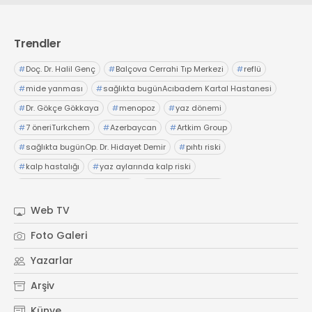
Web TV
Galeri
Yazarlar
GÖZ HASTALIKLARI
SAĞLIK
Trendler
sagliktabugun@gmail.com
GASTROENTEROLOJİ
#
Doç. Dr. Halil Genç
#
Balçova Cerrahi Tıp Merkezi
#
reflü
ÇOCUK SAĞLIĞI VE HASTALIKLARI
#
mide yanması
#
sağlıkta bugünAcıbadem Kartal Hastanesi
GENEL CERRAHİ
#
Dr. Gökçe Gökkaya
#
menopoz
#
yaz dönemi
SENDİKALAR
#
7 öneriTurkchem
#
Azerbaycan
#
Artkim Group
GÖGÜS HASTALIKLARI
#
sağlıkta bugünOp. Dr. Hidayet Demir
#
pıhtı riski
DERMATOLOJİ
#
kalp hastalığı
#
yaz aylarında kalp riski
ENDOKRİNOLOJİ
#
sağlıkta bugünAriş Pırlanta
#
topaz koleksiyonu
#
sağlıkta bugün
#
pırlanta
#
kolye
NÖROLOJİ
Web TV
ORTOPEDİ VE TRAVMATOLOJİ
Foto Galeri
DAHİLİYE
Yazarlar
FİZİK TEDAVİ VE REHABİLİTASYON
Arşiv
KADIN HASTALIKLARI VE DOĞUM
Künye