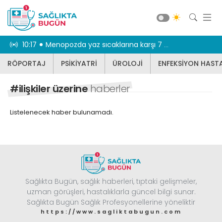
r dikkat
10:17
Menopozda yaz sıcaklarına karşı 7 etkili önlem
09:57
Artkim Grou
RÖPORTAJ
PSİKİYATRİ
ÜROLOJİ
ENFEKSİYON HASTA
RÖPORTAJ
PSİKİYATRİ
#ilişkiler üzerine
haberler
ÜROLOJİ
Listelenecek haber bulunamadı.
ENFEKSİYON HASTALIKLARI
JİNEKOLOJİ
KBB
DİĞER
Sağlıkta Bugün, sağlık haberleri, tıptaki gelişmeler,
DİŞ HEKİMLİĞİ
Güncel
uzman görüşleri, hastalıklarla güncel bilgi sunar.
BEYİN VE SİNİR CERRAHİSİ
Sağlıkta Bugün Sağlık Profesyonellerine yöneliktir
https://www.sagliktabugun.com
KARDİYOLOJİ