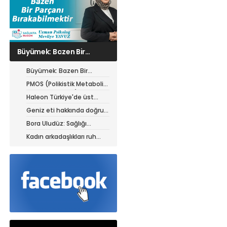
PMOS (Polikistik
Metabolik Over
Sendromu) hastaları için
Büyümek: Bazen Bir
yazın beslenme rehberi
Parçanı Bırakabilmektir
PMOS (Polikistik Metabolik
Over Sendromu) hastaları
Haleon Türkiye'de üst
için yazın beslenme
düzey atamalar
Geniz eti hakkında doğru
rehberi
sanılan 5 yanlış
Bora Uludüz: Sağlığı
yalnızca hastalıkların
Kadın arkadaşlıkları ruh
tedavisiyle sınırlı
sağlığını güçlendiriyor
görmüyoruz