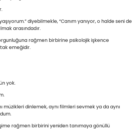
r.
ğı yaşıyorum.” diyebilmekle, “Canım yanıyor, o halde seni de
ulmak arasındadır.
yorgunluğuna rağmen birbirine psikolojik işkence
tak emeğidir.
ün yok.
m.
müzikleri dinlemek, aynı filmleri sevmek ya da aynı
rdum.
işime rağmen birbirini yeniden tanımaya gönüllü