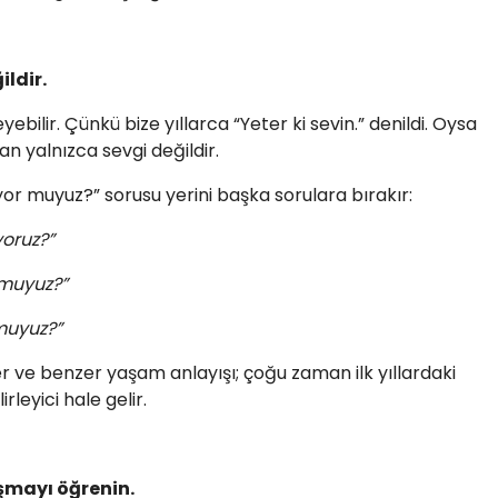
ildir.
lir. Çünkü bize yıllarca “Yeter ki sevin.” denildi. Oysa
tan yalnızca sevgi değildir.
iyor muyuz?” sorusu yerini başka sorulara bırakır:
yoruz?”
 muyuz?”
muyuz?”
r ve benzer yaşam anlayışı; çoğu zaman ilk yıllardaki
leyici hale gelir.
ışmayı öğrenin.