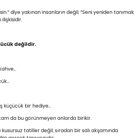
değilsin.” diye yakınan insanların değil; “Seni yeniden tanımak
lişkisidir.
ücük değildir.
 kahve…
cük…
ış küçücük bir hediye…
i tam da bu görünmeyen anlarda birikir.
kusursuz tatiller değil; sıradan bir salı akşamında
iğin gerçek taşıyıcısıdır.