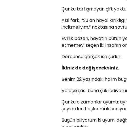
Çünkü tartışmayan çift yoktu
Asıl fark, “Şu an hayal kırıklı
incitmeliyim.” noktasına savr
Evlilik bazen, hayatın bütün 
etmemeyi seçen iki insanın or
Dördüncü gerçek ise şudur:
İkiniz de değişeceksiniz.
Benim 22 yaşındaki halim bug
Ve açıkçası buna şükrediyoru
Çünkü o zamanlar uyumu; aynı 
şeylerden hoşlanmak sanıyo
Bugün biliyorum ki uyum; değ
olabilmektir.