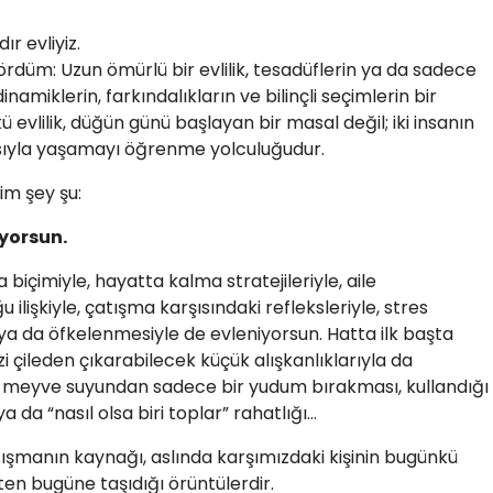
dır evliyiz.
gördüm: Uzun ömürlü bir evlilik, tesadüflerin ya da sadece
dinamiklerin, farkındalıkların ve bilinçli seçimlerin bir
 evlilik, düğün günü başlayan bir masal değil; iki insanın
sıyla yaşamayı öğrenme yolculuğudur.
ğim şey şu:
yorsun.
içimiyle, hayatta kalma stratejileriyle, aile
 ilişkiyle, çatışma karşısındaki refleksleriyle, stres
a da öfkelenmesiyle de evleniyorsun. Hatta ilk başta
 çileden çıkarabilecek küçük alışkanlıklarıyla da
 meyve suyundan sadece bir yudum bırakması, kullandığı
da “nasıl olsa biri toplar” rahatlığı…
atışmanın kaynağı, aslında karşımızdaki kişinin bugünkü
en bugüne taşıdığı örüntülerdir.