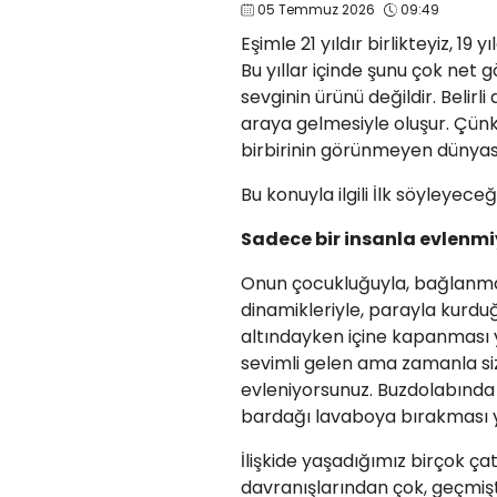
05 Temmuz 2026
09:49
Eşimle 21 yıldır birlikteyiz, 19 yıl
Bu yıllar içinde şunu çok net 
sevginin ürünü değildir. Belirli 
araya gelmesiyle oluşur. Çünkü
birbirinin görünmeyen dünya
Bu konuyla ilgili İlk söyleyece
Sadece bir insanla evlenmi
Onun çocukluğuyla, bağlanma b
dinamikleriyle, parayla kurduğu
altındayken içine kapanması y
sevimli gelen ama zamanla sizi
evleniyorsunuz. Buzdolabında
bardağı lavaboya bırakması ya 
İlişkide yaşadığımız birçok ç
davranışlarından çok, geçmişt