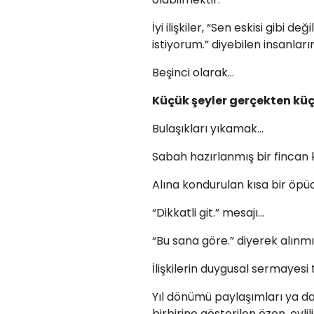
İyi ilişkiler, “Sen eskisi gibi 
istiyorum.” diyebilen insanların i
Beşinci olarak…
Küçük şeyler gerçekten küç
Bulaşıkları yıkamak…
Sabah hazırlanmış bir fincan
Alına kondurulan kısa bir öpü
“Dikkatli git.” mesajı…
“Bu sana göre.” diyerek alınm
İlişkilerin duygusal sermayes
Yıl dönümü paylaşımları ya da 
birbirine gösterilen özen, evlil