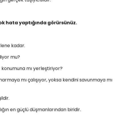
 çok hata yaptığında görürsünüz.
elene kadar.
liyor mu?
konumuna mı yerleştiriyor?
yi onarmaya mı çalışıyor, yoksa kendini savunmaya mı
ldir.
lığın en güçlü düşmanlarından biridir.