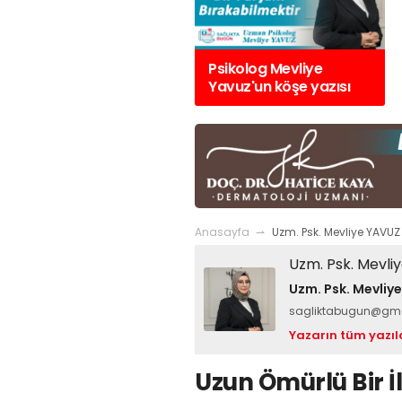
r. Emrah Erdal
#
Kardiyoloji
bugünÇocuk ağız ve diş sağlığı
#
Dt
cıbadem Üniversitesi Atakent
Nurgul Demir
#
diş fırçalama
#
sağlıkta
si
#
Sağlıkta bugün
#
yaz
bugün
#
sağlık haberlerUz. Dr. Yasin
Psikolog Mevliye
rıSanovel ilaç
#
Hülya Yalın
Bakcan
#
Memorial Göztepe Hastanesi
slararası yatırım
#
sağlıkta
#
yaz sıcakları
#
hayati uyarılar
Yavuz'un köşe yazısı
bugün
#
ilaç sektörü
#
sağlıkta bugün
Anasayfa
Uzm. Psk. Mevliye YAVUZ
Uzm. Psk. Mevli
Uzm. Psk. Mevliy
sagliktabugun@gm
Yazarın tüm yazıl
Uzun Ömürlü Bir İl