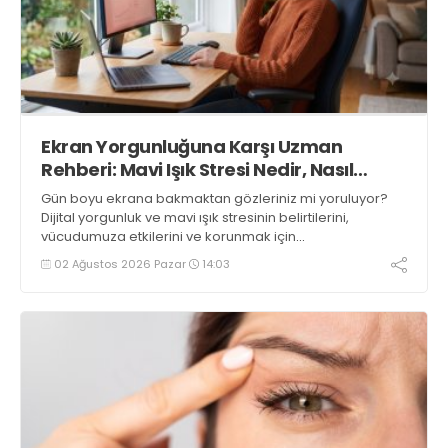
Ekran Yorgunluğuna Karşı Uzman
Rehberi: Mavi Işık Stresi Nedir, Nasıl
Önlenir?
Gün boyu ekrana bakmaktan gözleriniz mi yoruluyor?
Dijital yorgunluk ve mavi ışık stresinin belirtilerini,
vücudumuza etkilerini ve korunmak için
uygulayabileceğiniz 5 etkili yöntemi öğrenin
02 Ağustos 2026 Pazar
14:03