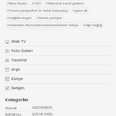
#
Bora Uludüz
#
CEO
#
Memorial sanat galerisi
#
Yüzme yarışlarıProf. Dr. Haluk Özkarakaş
#
geniz eti
#
sağlıkta bugün
#
bilinen yanlışlar
#
Acıbadem Altunizade HastanesiHaleon Türkiye
#
Ağız Sağlığı
#
OTC Wellnes
#
Işıl Sağlam Balaban
#
Kristin Aslaner ArasUzm. Dyt. Büşra Şen
Web TV
#
Memorial Ataşehir Hastanesi
Foto Galeri
#
PMOS (Polikistik Metabolik Over Sendromu)
Yazarlar
#
yaz ayları kritik öneri
#
sağlıkta bugün
Arşiv
Künye
İletişim
Kategoriler
GASTROENTEROLOJİ
Güncel
ÇOCUK SAĞLIĞI VE HASTALIKLARI
RÖPORTAJ