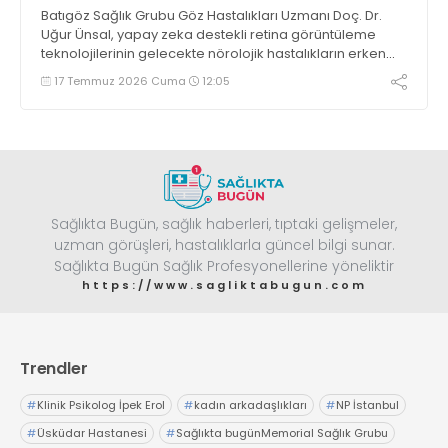
Batıgöz Sağlık Grubu Göz Hastalıkları Uzmanı Doç. Dr.
Uğur Ünsal, yapay zeka destekli retina görüntüleme
teknolojilerinin gelecekte nörolojik hastalıkların erken
değerlendirilmesinde önemli bir rol üstlenebileceğini,
17 Temmuz 2026 Cuma
12:05
ancak mevcut bilimsel veriler ışığında bu yöntemlerin
tek başına kesin tanı koyan testler olarak
değerlendirilmemesi gerektiğini vurguluyor
Sağlıkta Bugün, sağlık haberleri, tıptaki gelişmeler,
uzman görüşleri, hastalıklarla güncel bilgi sunar.
Sağlıkta Bugün Sağlık Profesyonellerine yöneliktir
https://www.sagliktabugun.com
Trendler
#
Klinik Psikolog İpek Erol
#
kadın arkadaşlıkları
#
NP İstanbul
#
Üsküdar Hastanesi
#
Sağlıkta bugünMemorial Sağlık Grubu