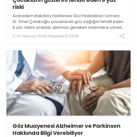
riski
Acıbadem Bakırköy Hastanesi Göz Hastalıkları Uzmanı
Dr. Emel Çolakoğlu çocuklarda göz sağlığını tehdit eden
6 yaz riskini sıraladı, alınması gereken önlemlere yönelik
önemli uyarılar ve önerilerde bulundu
23 Temmuz 2026 Perşembe
09:45
Göz Muayenesi Alzheimer ve Parkinson
Hakkında Bilgi Verebiliyor