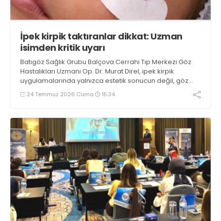
İpek kirpik taktıranlar dikkat: Uzman
isimden kritik uyarı
Batıgöz Sağlık Grubu Balçova Cerrahi Tıp Merkezi Göz
Hastalıkları Uzmanı Op. Dr. Murat Direl, ipek kirpik
uygulamalarında yalnızca estetik sonucun değil, göz
sağlığının korunmasının da ön planda tutulması
24 Temmuz 2026 Cuma
15:34
gerektiğini belirtiyor