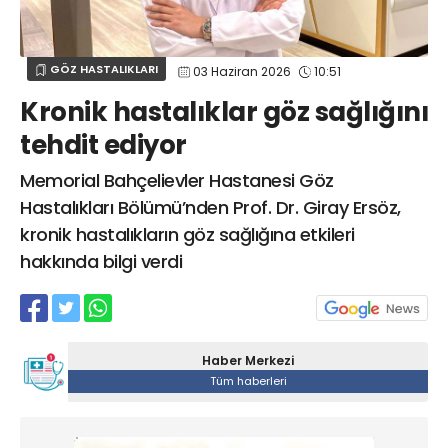
Web TV
Galeri
Yazarlar
GÖZ HASTALIKLARI
SAĞLIK
sagliktabugun@gmail.com
GÖZ HASTALIKLARI
03 Haziran 2026
10:51
GASTROENTEROLOJİ
Kronik hastalıklar göz sağlığını
ÇOCUK SAĞLIĞI VE HASTALIKLARI
tehdit ediyor
GENEL CERRAHİ
SENDİKALAR
Memorial Bahçelievler Hastanesi Göz
Hastalıkları Bölümü’nden Prof. Dr. Giray Ersöz,
GÖGÜS HASTALIKLARI
kronik hastalıkların göz sağlığına etkileri
DERMATOLOJİ
hakkında bilgi verdi
ENDOKRİNOLOJİ
NÖROLOJİ
ORTOPEDİ VE TRAVMATOLOJİ
DAHİLİYE
Haber Merkezi
Tüm haberleri
FİZİK TEDAVİ VE REHABİLİTASYON
KADIN HASTALIKLARI VE DOĞUM