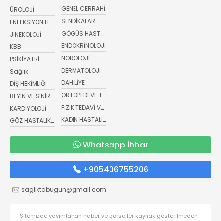
GENEL CERRAHİ
ÜROLOJİ
SENDİKALAR
ENFEKSİYON HASTALIKLARI
GÖGÜS HASTALIKLARI
JİNEKOLOJİ
ENDOKRİNOLOJİ
KBB
NÖROLOJİ
PSİKİYATRİ
DERMATOLOJİ
Sağlık
DAHİLİYE
DİŞ HEKİMLİĞİ
ORTOPEDİ VE TRAVMATOLOJİ
BEYİN VE SİNİR CERRAHİSİ
FİZİK TEDAVİ VE REHABİLİTASYON
KARDİYOLOJİ
KADIN HASTALIKLARI VE DOĞUM
GÖZ HASTALIKLARI
Whatsapp İhbar
+905406755206
sagliktabugun@gmail.com
Sitemizde yayımlanan haber ve görseller kaynak gösterilmeden