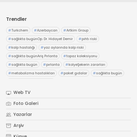
Web TV
Galeri
Yazarlar
GÖZ HASTALIKLARI
SAĞLIK
Trendler
sagliktabugun@gmail.com
GASTROENTEROLOJİ
#
Turkchem
#
Azerbaycan
#
Artkim Group
ÇOCUK SAĞLIĞI VE HASTALIKLARI
#
sağlıkta bugünOp. Dr. Hidayet Demir
#
pıhtı riski
GENEL CERRAHİ
#
kalp hastalığı
#
yaz aylarında kalp riski
SENDİKALAR
#
sağlıkta bugünAriş Pırlanta
#
topaz koleksiyonu
GÖGÜS HASTALIKLARI
#
sağlıkta bugün
#
pırlanta
#
kolyeŞekerin zararları
DERMATOLOJİ
#
metabolizma hastalıkları
#
paket gıdalar
#
sağlıkta bugün
ENDOKRİNOLOJİ
#
sağlık bilgileriSedat Gaş
#
Maruderm Laboratoire Dermatologique
#
genel müdür
NÖROLOJİ
Web TV
#
kozmetik ve dermatoloji
#
sağlıkta bugün
ORTOPEDİ VE TRAVMATOLOJİ
Foto Galeri
DAHİLİYE
Yazarlar
FİZİK TEDAVİ VE REHABİLİTASYON
Arşiv
KADIN HASTALIKLARI VE DOĞUM
Künye