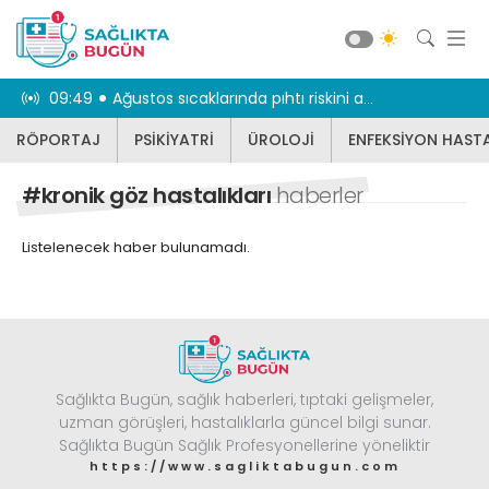
taşıyor
09:49
Ağustos sıcaklarında pıhtı riskini azaltan 8 öneri
09:43
Ariş Pırlanta’d
RÖPORTAJ
PSİKİYATRİ
ÜROLOJİ
ENFEKSİYON HASTA
RÖPORTAJ
PSİKİYATRİ
#kronik göz hastalıkları
haberler
ÜROLOJİ
Listelenecek haber bulunamadı.
ENFEKSİYON HASTALIKLARI
JİNEKOLOJİ
KBB
DİĞER
Sağlıkta Bugün, sağlık haberleri, tıptaki gelişmeler,
DİŞ HEKİMLİĞİ
Güncel
uzman görüşleri, hastalıklarla güncel bilgi sunar.
BEYİN VE SİNİR CERRAHİSİ
Sağlıkta Bugün Sağlık Profesyonellerine yöneliktir
https://www.sagliktabugun.com
KARDİYOLOJİ