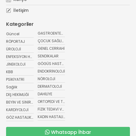
İletişim
Kategoriler
GASTROENTEROLOJİ
Güncel
ÇOCUK SAĞLIĞI VE HASTALIKLARI
RÖPORTAJ
GENEL CERRAHİ
ÜROLOJİ
SENDİKALAR
ENFEKSİYON HASTALIKLARI
GÖGÜS HASTALIKLARI
JİNEKOLOJİ
ENDOKRİNOLOJİ
KBB
NÖROLOJİ
PSİKİYATRİ
DERMATOLOJİ
Sağlık
DAHİLİYE
DİŞ HEKİMLİĞİ
ORTOPEDİ VE TRAVMATOLOJİ
BEYİN VE SİNİR CERRAHİSİ
FİZİK TEDAVİ VE REHABİLİTASYON
KARDİYOLOJİ
KADIN HASTALIKLARI VE DOĞUM
GÖZ HASTALIKLARI
Whatsapp İhbar