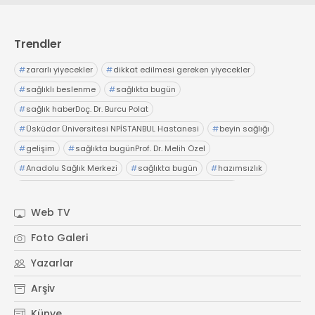
Web TV
Galeri
Yazarlar
GÖZ HASTALIKLARI
SAĞLIK
Trendler
sagliktabugun@gmail.com
GASTROENTEROLOJİ
#
zararlı yiyecekler
#
dikkat edilmesi gereken yiyecekler
ÇOCUK SAĞLIĞI VE HASTALIKLARI
#
sağlıklı beslenme
#
sağlıkta bugün
GENEL CERRAHİ
#
sağlık haberDoç. Dr. Burcu Polat
SENDİKALAR
#
Üsküdar Üniversitesi NPİSTANBUL Hastanesi
#
beyin sağlığı
GÖGÜS HASTALIKLARI
#
gelişim
#
sağlıkta bugünProf. Dr. Melih Özel
DERMATOLOJİ
#
Anadolu Sağlık Merkezi
#
sağlıkta bugün
#
hazımsızlık
ENDOKRİNOLOJİ
#
abdominofrenik dissinerjiAcıbadem Fulya Hastanesi
#
Dr. İsmail Çalıkoğlu
#
şiddetli karın ağrıları
#
hazımsızlık
NÖROLOJİ
Web TV
#
sağlıkta bugünElensilia Arbutin Serum
#
K-Land
ORTOPEDİ VE TRAVMATOLOJİ
Foto Galeri
#
Kore cilt bakım
#
sağlıkta bugün
#
sağlık haberler
DAHİLİYE
Yazarlar
FİZİK TEDAVİ VE REHABİLİTASYON
Arşiv
KADIN HASTALIKLARI VE DOĞUM
Künye