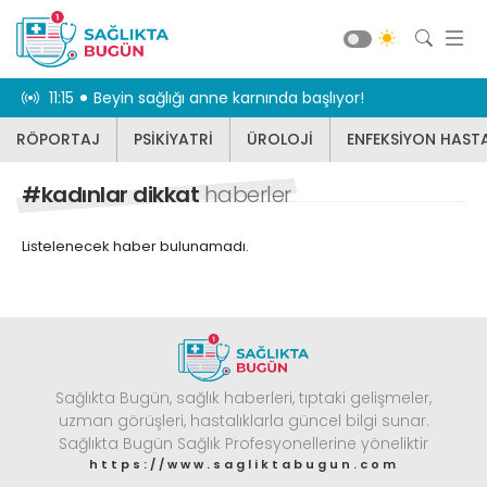
dikkat
11:15
Beyin sağlığı anne karnında başlıyor!
10:55
Karnınız 
RÖPORTAJ
PSİKİYATRİ
ÜROLOJİ
ENFEKSİYON HASTA
RÖPORTAJ
PSİKİYATRİ
#kadınlar dikkat
haberler
ÜROLOJİ
Listelenecek haber bulunamadı.
ENFEKSİYON HASTALIKLARI
JİNEKOLOJİ
KBB
DİĞER
Sağlıkta Bugün, sağlık haberleri, tıptaki gelişmeler,
DİŞ HEKİMLİĞİ
Güncel
uzman görüşleri, hastalıklarla güncel bilgi sunar.
BEYİN VE SİNİR CERRAHİSİ
Sağlıkta Bugün Sağlık Profesyonellerine yöneliktir
https://www.sagliktabugun.com
KARDİYOLOJİ