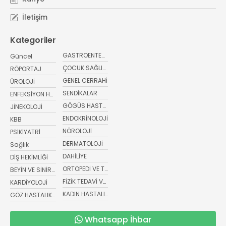
İletişim
Kategoriler
GASTROENTEROLOJİ
Güncel
ÇOCUK SAĞLIĞI VE HASTALIKLARI
RÖPORTAJ
GENEL CERRAHİ
ÜROLOJİ
SENDİKALAR
ENFEKSİYON HASTALIKLARI
GÖGÜS HASTALIKLARI
JİNEKOLOJİ
ENDOKRİNOLOJİ
KBB
NÖROLOJİ
PSİKİYATRİ
DERMATOLOJİ
Sağlık
DAHİLİYE
DİŞ HEKİMLİĞİ
ORTOPEDİ VE TRAVMATOLOJİ
BEYİN VE SİNİR CERRAHİSİ
FİZİK TEDAVİ VE REHABİLİTASYON
KARDİYOLOJİ
KADIN HASTALIKLARI VE DOĞUM
GÖZ HASTALIKLARI
Whatsapp İhbar