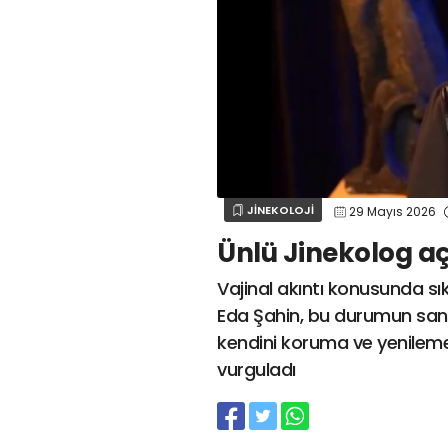
JİNEKOLOJİ
29 Mayıs 2026
Ünlü Jinekolog aç
Vajinal akıntı konusunda sı
Eda Şahin, bu durumun sanıla
kendini koruma ve yenilem
vurguladı