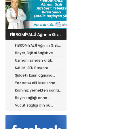
Bayer, Dijital Sağlık ve
Tarım Girişimleri Haritası
Başvurularını Başlattı
FİBROMİYALJİ Ağrının Gizli
Alfabesi: Tabakta Biten
Bayer, Dijital Sağlık ve
Sancı, Çatalla Başlayan
Tarım Girişimleri Haritası
Uzman isimden kritik
Şifa
Başvurularını Başlattı
ürolojik sorun uyarısı
SAHİM-SEN Başkanı
Akarken: Kalıcı çözüm şart
Şiddetli karın ağrısına
dikkat
Yaz sonu cilt lekelerine
karşı önlem zamanı
Karnınız yemekten sonra
neden şişiyor?
Beyin sağlığı anne
karnında başlıyor!
Vücut sağlığı için bu
yiyeceklere dikkat