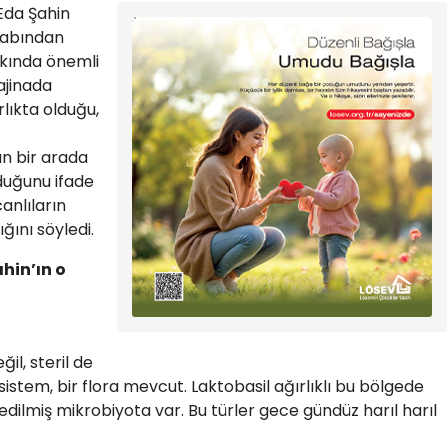
Eda Şahin
sabından
akkında önemli
Vajinada
rlıkta olduğu,
n bir arada
duğunu ifade
anlıların
tığını söyledi.
hin’ın o
il, steril de
istem, bir flora mevcut. Laktobasil ağırlıklı bu bölgede
dilmiş mikrobiyota var. Bu türler gece gündüz harıl harıl