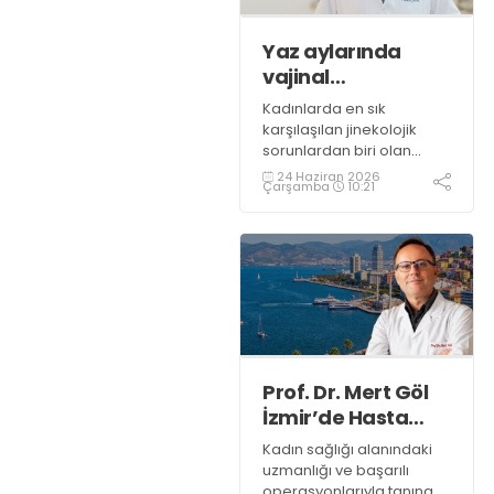
Yaz aylarında
vajinal
enfeksiyonlara
Kadınlarda en sık
dikkat
karşılaşılan jinekolojik
sorunlardan biri olan
vajinal enfeksiyonlar da
24 Haziran 2026
Çarşamba
10:21
bu dönemde daha sık
ortaya çıkabiliyor.
Medicana Sağlık Grubu
Kadın Hastalıkları ve
Doğum Uzmanı Op. Dr.
Fatih Mehmet Kaya,
özellikle yaz döneminde
vajinal sağlığın
korunmasına yönelik
önlemlerin önem
Prof. Dr. Mert Göl
kazandığını söyledi
İzmir’de Hasta
Kabulüne Başlıyor
Kadın sağlığı alanındaki
uzmanlığı ve başarılı
operasyonlarıyla tanınan