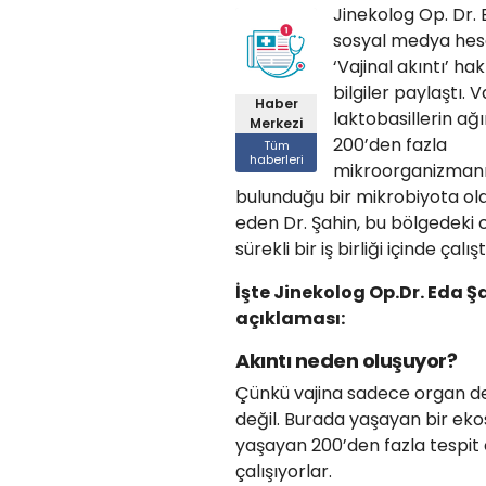
Jinekolog Op. Dr. 
sosyal medya he
‘Vajinal akıntı’ h
bilgiler paylaştı. 
Haber
laktobasillerin ağı
Merkezi
200’den fazla
Tüm
haberleri
mikroorganizmanı
bulunduğu bir mikrobiyota ol
eden Dr. Şahin, bu bölgedeki c
sürekli bir iş birliği içinde çalış
İşte Jinekolog Op.Dr. Eda Şa
açıklaması:
Akıntı neden oluşuyor?
Çünkü vajina sadece organ değ
değil. Burada yaşayan bir ekos
yaşayan 200’den fazla tespit e
çalışıyorlar.