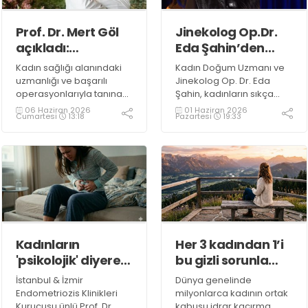
Prof. Dr. Mert Göl
Jinekolog Op.Dr.
açıkladı:
Eda Şahin’den
Endometriozis
akıntıya karşı
Kadın sağlığı alanındaki
Kadın Doğum Uzmanı ve
ameliyatında kızlık
‘Bilinçsiz
uzmanlığı ve başarılı
Jinekolog Op. Dr. Eda
zarı etkilenir mi?
Müdahale’ uyarısı
operasyonlarıyla tanınan
Şahin, kadınların sıkça
Prof. Dr. Mert Göl en çok
karşılaştığı akıntı
06 Haziran 2026
01 Haziran 2026
Cumartesi
13:18
Pazartesi
19:33
merak edilen
şikayetlerinde yapılan
‘Endometriozis
hatalı uygulamaların
ameliyatında kızlık zarı
tedavi sürecini
etkilenir mi?’ sorusuna
zorlaştırdığını belirterek
açıklık getirdi
kritik uyarılarda bulundu
Kadınların
Her 3 kadından 1’i
'psikolojik' diyerek
bu gizli sorunla
geçiştirdiği Büyük
savaşıyor
İstanbul & İzmir
Dünya genelinde
Tehlike:
Endometriozis Klinikleri
milyonlarca kadının ortak
Endometriozis
Kurucusu ünlü Prof. Dr.
kabusu idrar kaçırma…