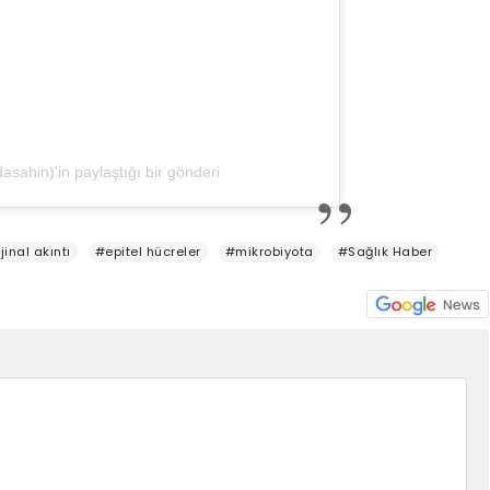
ahin)'in paylaştığı bir gönderi
inal akıntı
#epitel hücreler
#mikrobiyota
#Sağlık Haber