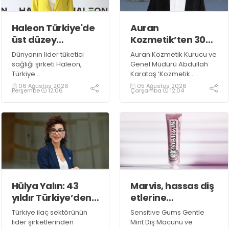
Haleon Türkiye'de
Auran
üst düzey
Kozmetik’ten 30
atamalar
Milyon TL’lik
Dünyanın lider tüketici
Auran Kozmetik Kurucu ve
yatırım
sağlığı şirketi Haleon,
Genel Müdürü Abdullah
Türkiye
Karataş ‘Kozmetik
organizasyonundaki Ağız
sektöründe tüketici
06 Ağustos 2026
05 Ağustos 2026
Perşembe
12:06
Çarşamba
12:04
Sağlığı ve OTC & Wellness
beklentileri sürekli
kategorilerinin pazarlama
değişiyor ve bu değişim
liderliğini iki deneyimli
üreticileri kendilerini
isme emanet etti. Ağız
sürekli geliştirmeye
Sağlığı Kategorisi
yönlendiriyor.
Liderliğine Işıl Sağlam
Hedeflerimiz
Balaban getirilirken, OTC
doğrultusunda
& Wellness Kategorisi
uluslararası pazardaki
Liderliğine ise Kristin
gücümüzü artırmak
Aslaner Aras atandı
amacıyla yaklaşık 30
Hülya Yalın: 43
Marvis, hassas diş
milyon TL’lik yeni makine
yıldır Türkiye’den
etlerine
yatırımı yapıyoruz’ dedi
aldığımız güçle
özel bakım rutini
Türkiye ilaç sektörünün
Sensitive Gums Gentle
büyüyoruz
sunuyor
lider şirketlerinden
Mint Diş Macunu ve