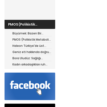
PMOS (Polikistik
Metabolik Over
Sendromu) hastaları için
Büyümek: Bazen Bir
yazın beslenme rehberi
Parçanı Bırakabilmektir
PMOS (Polikistik Metabolik
Over Sendromu) hastaları
Haleon Türkiye'de üst
için yazın beslenme
düzey atamalar
Geniz eti hakkında doğru
rehberi
sanılan 5 yanlış
Bora Uludüz: Sağlığı
yalnızca hastalıkların
Kadın arkadaşlıkları ruh
tedavisiyle sınırlı
sağlığını güçlendiriyor
görmüyoruz