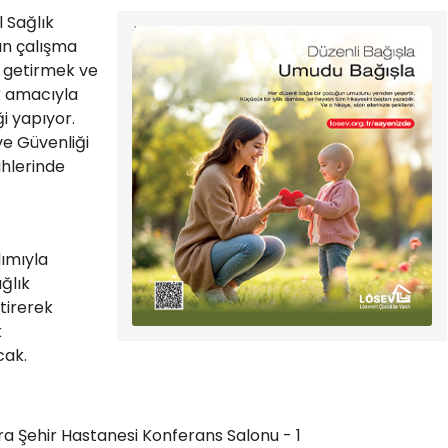
l Sağlık
ın çalışma
e getirmek ve
k amacıyla
ği yapıyor.
ve Güvenliği
ihlerinde
lımıyla
ğlık
tirerek
k
cak.
 Şehir Hastanesi Konferans Salonu - 1