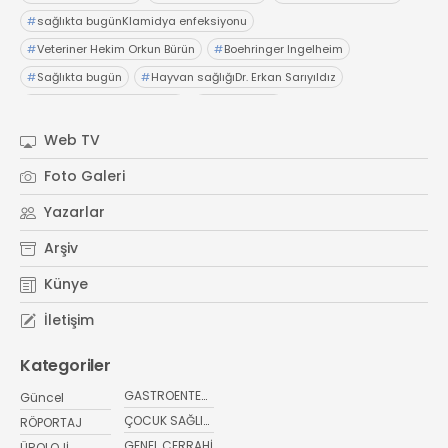
#
sağlıkta bugünKlamidya enfeksiyonu
#
Veteriner Hekim Orkun Bürün
#
Boehringer Ingelheim
#
Sağlıkta bugün
#
Hayvan sağlığıDr. Erkan Sarıyıldız
#
Acıbadem Life Danışmanı
#
uzun yaşam
#
sağlıkta bugünKlinik psk berat polat
#
çift ve cinsel terapist
Web TV
#
aldatma
#
ilişkiler
#
sağlıkta bugün
Foto Galeri
Yazarlar
Arşiv
Künye
İletişim
Kategoriler
GASTROENTEROLOJİ
Güncel
ÇOCUK SAĞLIĞI VE HASTALIKLARI
RÖPORTAJ
GENEL CERRAHİ
ÜROLOJİ