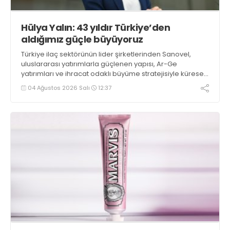
Hülya Yalın: 43 yıldır Türkiye’den
aldığımız güçle büyüyoruz
Türkiye ilaç sektörünün lider şirketlerinden Sanovel,
uluslararası yatırımlarla güçlenen yapısı, Ar-Ge
yatırımları ve ihracat odaklı büyüme stratejisiyle küresel
ilaç pazarındaki yükselişine ivme kazandırıyor. Şirket,
04 Ağustos 2026 Salı
12:37
2035 vizyonu doğrultusunda etki alanını 2 katına
çıkarmayı ve onkoloji hamlesiyle Türkiye’nin ilaçta dışa
bağımlılığını azaltmayı hedefliyor