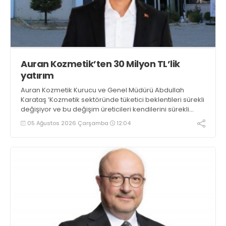
Auran Kozmetik’ten 30 Milyon TL’lik
yatırım
Auran Kozmetik Kurucu ve Genel Müdürü Abdullah
Karataş ‘Kozmetik sektöründe tüketici beklentileri sürekli
değişiyor ve bu değişim üreticileri kendilerini sürekli
geliştirmeye yönlendiriyor. Hedeflerimiz doğrultusunda
05 Ağustos 2026 Çarşamba
12:04
uluslararası pazardaki gücümüzü artırmak amacıyla
yaklaşık 30 milyon TL’lik yeni makine yatırımı yapıyoruz’
dedi