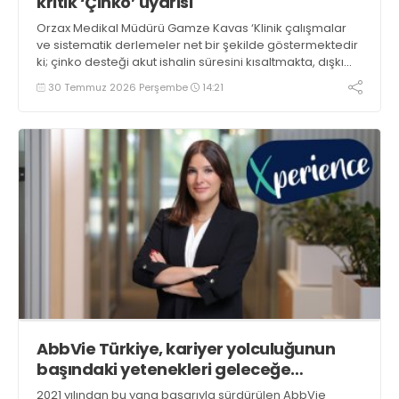
kritik ‘Çinko’ uyarısı
Orzax Medikal Müdürü Gamze Kavas ‘Klinik çalışmalar
ve sistematik derlemeler net bir şekilde göstermektedir
ki; çinko desteği akut ishalin süresini kısaltmakta, dışkı
çıkışını azaltmakta ve hatta takip eden 2-3 ay içerisinde
30 Temmuz 2026 Perşembe
14:21
yeni ishal ataklarının görülme riskini düşürmektedir’ dedi
AbbVie Türkiye, kariyer yolculuğunun
başındaki yetenekleri geleceğe
hazırlıyor
2021 yılından bu yana başarıyla sürdürülen AbbVie