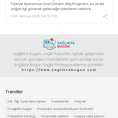
Türkiye Xperience Uzun Dönem Staj Programı, bu yıl da
yoğun ilgi görerek geleceğin liderlerini sektöre
kazandırmaya devam ediyor. Şirket, stajyerlerine
28 Temmuz 2026 Salı
11:30
sunduğu 6 aylık bütünsel gelişim yolculuğuyla fark
yaratıyor
Sağlıkta Bugün, sağlık haberleri, tıptaki gelişmeler,
uzman görüşleri, hastalıklarla güncel bilgi sunar.
Sağlıkta Bugün Sağlık Profesyonellerine yöneliktir
https://www.sagliktabugun.com
Trendler
#
Dr. Öğr. Üyesi Bora Aysan
#
ortodontik
#
diş teli
#
sağlıkta bugün
#
üsküdar üniversitesiAuran Kozmetik
#
Abdullah Karataş
#
Kozmetik sektörü
#
yapay zeka yatırım