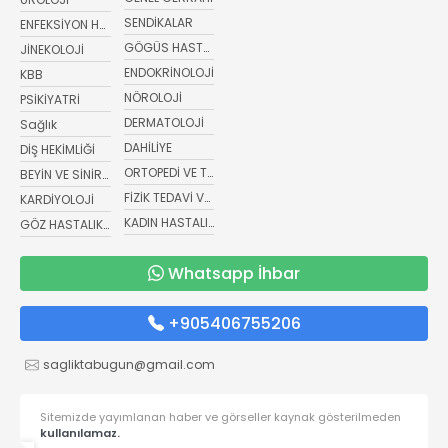
SENDİKALAR
ENFEKSİYON HASTALIKLARI
GÖGÜS HASTALIKLARI
JİNEKOLOJİ
ENDOKRİNOLOJİ
KBB
NÖROLOJİ
PSİKİYATRİ
DERMATOLOJİ
Sağlık
DAHİLİYE
DİŞ HEKİMLİĞİ
ORTOPEDİ VE TRAVMATOLOJİ
BEYİN VE SİNİR CERRAHİSİ
FİZİK TEDAVİ VE REHABİLİTASYON
KARDİYOLOJİ
KADIN HASTALIKLARI VE DOĞUM
GÖZ HASTALIKLARI
Whatsapp İhbar
+905406755206
sagliktabugun@gmail.com
Sitemizde yayımlanan haber ve görseller kaynak gösterilmeden
kullanılamaz.