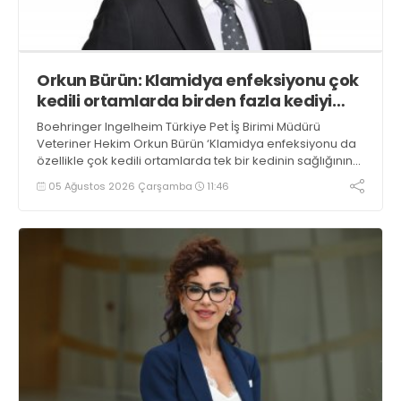
Orkun Bürün: Klamidya enfeksiyonu çok
kedili ortamlarda birden fazla kediyi
etkileyebilir
Boehringer Ingelheim Türkiye Pet İş Birimi Müdürü
Veteriner Hekim Orkun Bürün ‘Klamidya enfeksiyonu da
özellikle çok kedili ortamlarda tek bir kedinin sağlığının
ötesine geçerek birden fazla kediyi etkileyebilen bir
05 Ağustos 2026 Çarşamba
11:46
tabloya dönüşebilir’ dedi