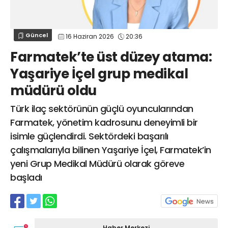
Web TV
Galeri
Yazarlar
GÖZ HASTALIKLARI
SAĞLIK
sagliktabugun@gmail.com
Güncel
16 Haziran 2026
20:36
GASTROENTEROLOJİ
Farmatek’te üst düzey atama:
ÇOCUK SAĞLIĞI VE HASTALIKLARI
Yaşariye İçel grup medikal
GENEL CERRAHİ
müdürü oldu
SENDİKALAR
GÖGÜS HASTALIKLARI
Türk ilaç sektörünün güçlü oyuncularından
DERMATOLOJİ
Farmatek, yönetim kadrosunu deneyimli bir
isimle güçlendirdi. Sektördeki başarılı
ENDOKRİNOLOJİ
çalışmalarıyla bilinen Yaşariye İçel, Farmatek’in
NÖROLOJİ
yeni Grup Medikal Müdürü olarak göreve
ORTOPEDİ VE TRAVMATOLOJİ
başladı
DAHİLİYE
FİZİK TEDAVİ VE REHABİLİTASYON
KADIN HASTALIKLARI VE DOĞUM
Haber Merkezi