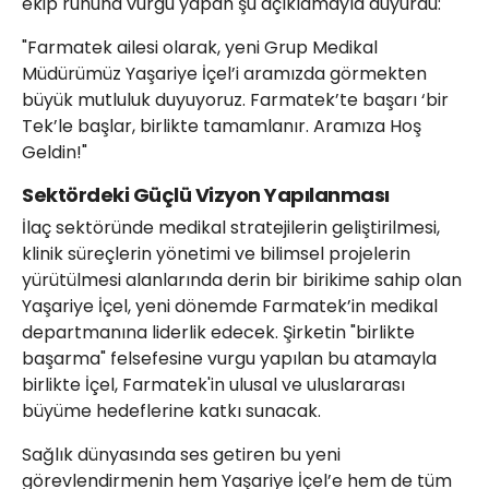
ekip ruhuna vurgu yapan şu açıklamayla duyurdu:
"Farmatek ailesi olarak, yeni Grup Medikal
Müdürümüz Yaşariye İçel’i aramızda görmekten
büyük mutluluk duyuyoruz. Farmatek’te başarı ‘bir
Tek’le başlar, birlikte tamamlanır. Aramıza Hoş
Geldin!"
Sektördeki Güçlü Vizyon Yapılanması
İlaç sektöründe medikal stratejilerin geliştirilmesi,
klinik süreçlerin yönetimi ve bilimsel projelerin
yürütülmesi alanlarında derin bir birikime sahip olan
Yaşariye İçel, yeni dönemde Farmatek’in medikal
departmanına liderlik edecek. Şirketin "birlikte
başarma" felsefesine vurgu yapılan bu atamayla
birlikte İçel, Farmatek'in ulusal ve uluslararası
büyüme hedeflerine katkı sunacak.
Sağlık dünyasında ses getiren bu yeni
görevlendirmenin hem Yaşariye İçel’e hem de tüm