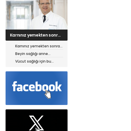
Beyin sağlığı anne
karnında başlıyor!
Karnınız yemekten sonra
neden şişiyor?
Beyin sağlığı anne
karnında başlıyor!
Vücut sağlığı için bu
yiyeceklere dikkat