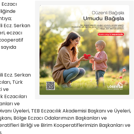
e Eczacı
liğinde
tıya;
ili Ecz. Serkan
eri, eczacı
kooperatif
k sayıda
ili Ecz. Serkan
ları, Türk
i ve
k Eczacıları
anları ve
Divanı Üyeleri, TEB Eczacılık Akademisi Başkanı ve Üyeleri,
Başkanı, Bölge Eczacı Odalarımızın Başkanları ve
atifleri Birliği ve Birim Kooperatiflerimizin Başkanları ve
ı.