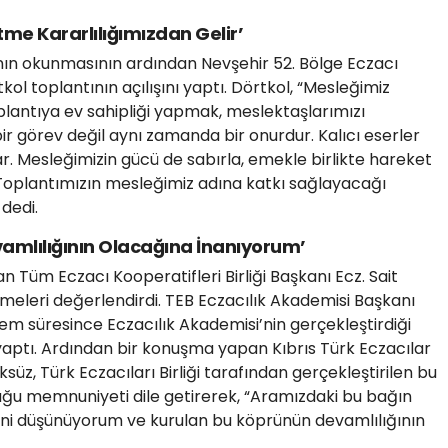
tme Kararlılığımızdan Gelir’
ı’nın okunmasının ardından Nevşehir 52. Bölge Eczacı
ol toplantının açılışını yaptı. Dörtkol, “Mesleğimiz
plantıya ev sahipliği yapmak, meslektaşlarımızı
ir görev değil aynı zamanda bir onurdur. Kalıcı eserler
ar. Mesleğimizin gücü de sabırla, emekle birlikte hareket
 Toplantımızın mesleğimiz adına katkı sağlayacağı
 dedi.
amlılığının Olacağına İnanıyorum’
Tüm Eczacı Kooperatifleri Birliği Başkanı Ecz. Sait
meleri değerlendirdi. TEB Eczacılık Akademisi Başkanı
em süresince Eczacılık Akademisi’nin gerçekleştirdiği
yaptı. Ardından bir konuşma yapan Kıbrıs Türk Eczacılar
ksüz, Türk Eczacıları Birliği tarafından gerçekleştirilen bu
ğu memnuniyeti dile getirerek, “Aramızdaki bu bağın
ni düşünüyorum ve kurulan bu köprünün devamlılığının