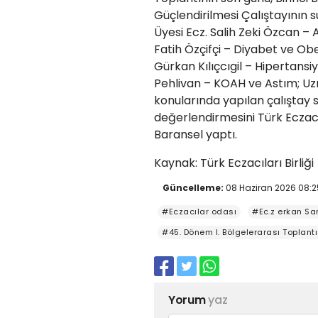
Güçlendirilmesi Çalıştayının su
Üyesi Ecz. Salih Zeki Özcan – A
Fatih Özçifçi – Diyabet ve Obez
Gürkan Kılıçcıgil – Hipertansiy
Pehlivan – KOAH ve Astım; Uzm
konularında yapılan çalıştay s
değerlendirmesini Türk Eczacıl
Baransel yaptı.
Kaynak: Türk Eczacıları Birliği
Güncelleme:
08 Haziran 2026 08:2
#Eczacılar odası
#Ec.z erkan Sar
#45. Dönem I. Bölgelerarası Toplantı
Yorum
yaz