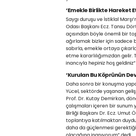
‘Emekle Birlikte Hareket E
Saygı duruşu ve İstiklal Marş
Odası Başkanı Ecz. Tansu Dörtk
açısından böyle önemli bir to
ağırlamak bizler için sadece b
sabırla, emekle ortaya çıkarl
etme kararlılığımızdan gelir.
inancıyla hepiniz hoş geldiniz”
‘Kurulan Bu Köprünün Dev
Daha sonra bir konuşma yapan 
Yücel, sektörde yaşanan geliş
Prof. Dr. Kutay Demirkan, dön
çalışmaları içeren bir sunum 
Birliği Başkanı Dr. Ecz. Umut Ö
toplantıya katılmaktan duydu
daha da güçlenmesi gerektiği
olacağına inanıyorum” dedi.