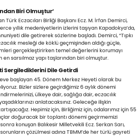
ından Biri Olmuştur’
ürk Eczacıları Birliği Başkanı Ecz. M. İrfan Demirci,
lerce yıllık medeniyetlerin izlerini taşıyan Kapadokya’da,
yeti dile getirerek sözlerine başladı. Demirci, “Tıpkı
czacılık mesleği de köklü geçmişinden aldığı güçle,
mleri gerçekleştirirken temel değerlerini korumayı
 en sarsılmaz yapı taşlarından biri olmuştur.
Sergilediklerini Dile Getirdi
öreve başlayan 45. Dönem Merkez Heyeti olarak bu
iyoruz. Bizler sizlere geçirdiğimiz 6 aylık dönemi
dirmelerinizi, ülkeye dair, sağlığa dair, eczacılık
yaşadıklarınızı anlatacaksınız. Geleceğe ilişkin
rtışacağız. Hepimiz için, Birliğimiz için, odalarımız için 55
nuçlar doğuracak bir toplantı dönemi geçirmemizi
sonra konuşan Balıkesir Milletvekili Ecz. Serkan Sarı,
 sorunların çözülmesi adına TBMM’de her türlü gayreti