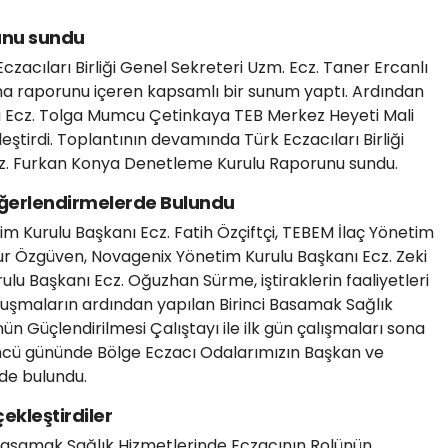
unu sundu
zacıları Birliği Genel Sekreteri Uzm. Ecz. Taner Ercanlı
şma raporunu içeren kapsamlı bir sunum yaptı. Ardından
nı Ecz. Tolga Mumcu Çetinkaya TEB Merkez Heyeti Mali
irdi. Toplantının devamında Türk Eczacıları Birliği
z. Furkan Konya Denetleme Kurulu Raporunu sundu.
eğerlendirmelerde Bulundu
im Kurulu Başkanı Ecz. Fatih Özçiftçi, TEBEM İlaç Yönetim
ur Özgüven, Novagenix Yönetim Kurulu Başkanı Ecz. Zeki
lu Başkanı Ecz. Oğuzhan Sürme, iştiraklerin faaliyetleri
uşmaların ardından yapılan Birinci Basamak Sağlık
n Güçlendirilmesi Çalıştayı ile ilk gün çalışmaları sona
çüncü gününde Bölge Eczacı Odalarımızın Başkan ve
de bulundu.
ekleştirdiler
 Basamak Sağlık Hizmetlerinde Eczacının Rolünün