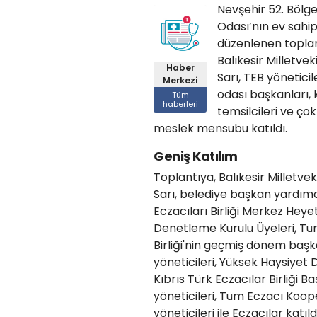
Nevşehir 52. Bölg
Odası’nın ev sahip
düzenlenen toplan
Balıkesir Milletvek
Haber
Sarı, TEB yöneticil
Merkezi
odası başkanları, 
Tüm
haberleri
temsilcileri ve ço
meslek mensubu katıldı.
Geniş Katılım
Toplantıya, Balıkesir Milletvek
Sarı, belediye başkan yardımcı
Eczacıları Birliği Merkez Heyet
Denetleme Kurulu Üyeleri, Tür
Birliği'nin geçmiş dönem başk
yöneticileri, Yüksek Haysiyet 
Kıbrıs Türk Eczacılar Birliği 
yöneticileri, Tüm Eczacı Kooper
yöneticileri ile Eczacılar katıld