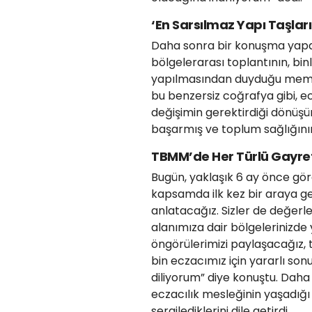
‘En Sarsılmaz Yapı Taşlar
Daha sonra bir konuşma yapan T
bölgelerarası toplantının, bin
yapılmasından duyduğu memnuni
bu benzersiz coğrafya gibi, e
değişimin gerektirdiği dönüşü
başarmış ve toplum sağlığının
TBMM’de Her Türlü Gayreti 
Bugün, yaklaşık 6 ay önce g
kapsamda ilk kez bir araya gel
anlatacağız. Sizler de değerlen
alanımıza dair bölgelerinizde 
öngörülerimizi paylaşacağız, ta
bin eczacımız için yararlı so
diliyorum” diye konuştu. Daha 
eczacılık mesleğinin yaşadığı
sergilediklerini dile getirdi.