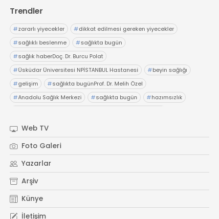
Trendler
#
zararlı yiyecekler
#
dikkat edilmesi gereken yiyecekler
#
sağlıklı beslenme
#
sağlıkta bugün
#
sağlık haberDoç. Dr. Burcu Polat
#
Üsküdar Üniversitesi NPİSTANBUL Hastanesi
#
beyin sağlığı
#
gelişim
#
sağlıkta bugünProf. Dr. Melih Özel
#
Anadolu Sağlık Merkezi
#
sağlıkta bugün
#
hazımsızlık
#
abdominofrenik dissinerjiAcıbadem Fulya Hastanesi
#
Dr. İsmail Çalıkoğlu
#
şiddetli karın ağrıları
#
hazımsızlık
Web TV
#
sağlıkta bugünElensilia Arbutin Serum
#
K-Land
Foto Galeri
#
Kore cilt bakım
#
sağlıkta bugün
#
sağlık haberler
Yazarlar
Arşiv
Künye
İletişim