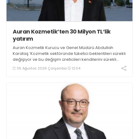
Auran Kozmetik’ten 30 Milyon TL’lik
yatırım
Auran Kozmetik Kurucu ve Genel Müdürü Abdullah
Karataş ‘Kozmetik sektöründe tüketici beklentileri sürekli
değişiyor ve bu değişim üreticileri kendilerini sürekli
geliştirmeye yönlendiriyor. Hedeflerimiz doğrultusunda
05 Ağustos 2026 Çarşamba
12:04
uluslararası pazardaki gücümüzü artırmak amacıyla
yaklaşık 30 milyon TL’lik yeni makine yatırımı yapıyoruz’
dedi