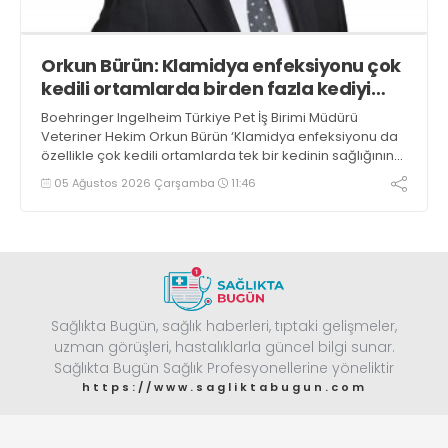
Orkun Bürün: Klamidya enfeksiyonu çok
kedili ortamlarda birden fazla kediyi
etkileyebilir
Boehringer Ingelheim Türkiye Pet İş Birimi Müdürü
Veteriner Hekim Orkun Bürün ‘Klamidya enfeksiyonu da
özellikle çok kedili ortamlarda tek bir kedinin sağlığının
ötesine geçerek birden fazla kediyi etkileyebilen bir
05 Ağustos 2026 Çarşamba
11:46
tabloya dönüşebilir’ dedi
Sağlıkta Bugün, sağlık haberleri, tıptaki gelişmeler,
uzman görüşleri, hastalıklarla güncel bilgi sunar.
Sağlıkta Bugün Sağlık Profesyonellerine yöneliktir
https://www.sagliktabugun.com