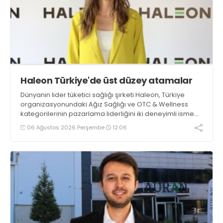
Haleon Türkiye'de üst düzey atamalar
Dünyanın lider tüketici sağlığı şirketi Haleon, Türkiye
organizasyonundaki Ağız Sağlığı ve OTC & Wellness
kategorilerinin pazarlama liderliğini iki deneyimli isme
emanet etti. Ağız Sağlığı Kategorisi Liderliğine Işıl
06 Ağustos 2026 Perşembe
12:06
Sağlam Balaban getirilirken, OTC & Wellness Kategorisi
Liderliğine ise Kristin Aslaner Aras atandı