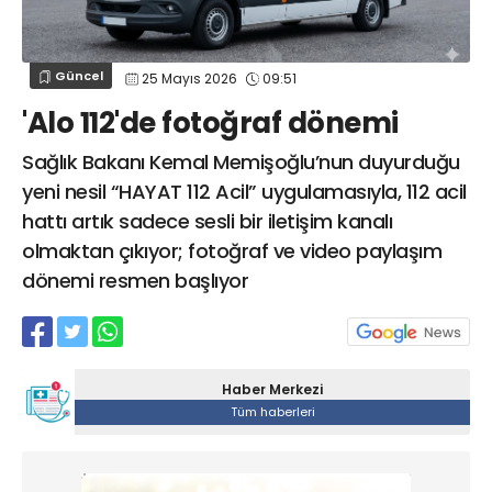
Web TV
Galeri
Yazarlar
GÖZ HASTALIKLARI
SAĞLIK
sagliktabugun@gmail.com
Güncel
25 Mayıs 2026
09:51
GASTROENTEROLOJİ
'Alo 112'de fotoğraf dönemi
ÇOCUK SAĞLIĞI VE HASTALIKLARI
GENEL CERRAHİ
Sağlık Bakanı Kemal Memişoğlu’nun duyurduğu
yeni nesil “HAYAT 112 Acil” uygulamasıyla, 112 acil
SENDİKALAR
hattı artık sadece sesli bir iletişim kanalı
GÖGÜS HASTALIKLARI
olmaktan çıkıyor; fotoğraf ve video paylaşım
DERMATOLOJİ
dönemi resmen başlıyor
ENDOKRİNOLOJİ
NÖROLOJİ
ORTOPEDİ VE TRAVMATOLOJİ
Haber Merkezi
DAHİLİYE
Tüm haberleri
FİZİK TEDAVİ VE REHABİLİTASYON
KADIN HASTALIKLARI VE DOĞUM