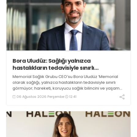
Bora Uludüz: Sağlığı yalnızca
hastalıkların tedavisiyle sınırlı
görmüyoruz
Memorial Sağlık Grubu CEO’su Bora Uludüz ‘Memorial
olarak sağlığı, yalnızca hastalıkların tedavisiyle sınırlı
görmüyor; hareketi, koruyucu sağlık bilincini ve yaşam
kalitesini destekleyen her adımı bu yaklaşımın ayrılmaz
06 Ağustos 2026 Perşembe
12:41
bir parçası olarak değerlendiriyoruz. Sporun düzenli ve
bilinçli şekilde hayatın içinde yer almasının, bireylerin
hem fiziksel hem de zihinsel iyilik halini güçlendirdiğine
inanıyoruz’ dedi