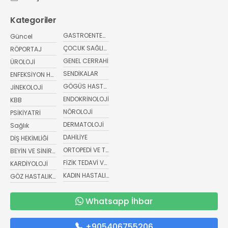
Kategoriler
GASTROENTEROLOJİ
Güncel
ÇOCUK SAĞLIĞI VE HASTALIKLARI
RÖPORTAJ
GENEL CERRAHİ
ÜROLOJİ
SENDİKALAR
ENFEKSİYON HASTALIKLARI
GÖGÜS HASTALIKLARI
JİNEKOLOJİ
ENDOKRİNOLOJİ
KBB
NÖROLOJİ
PSİKİYATRİ
DERMATOLOJİ
Sağlık
DAHİLİYE
DİŞ HEKİMLİĞİ
ORTOPEDİ VE TRAVMATOLOJİ
BEYİN VE SİNİR CERRAHİSİ
FİZİK TEDAVİ VE REHABİLİTASYON
KARDİYOLOJİ
KADIN HASTALIKLARI VE DOĞUM
GÖZ HASTALIKLARI
Whatsapp İhbar
+905406755206