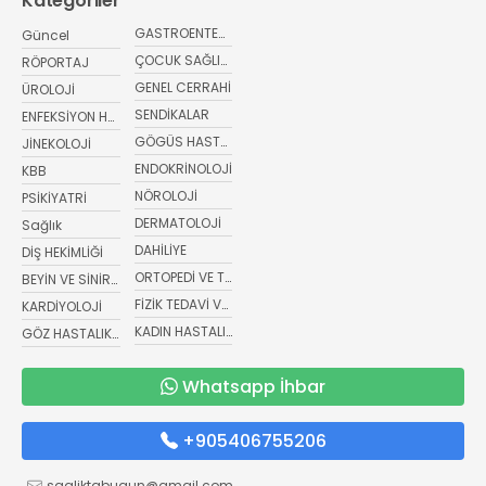
Kategoriler
GASTROENTEROLOJİ
Güncel
ÇOCUK SAĞLIĞI VE HASTALIKLARI
RÖPORTAJ
GENEL CERRAHİ
ÜROLOJİ
SENDİKALAR
ENFEKSİYON HASTALIKLARI
GÖGÜS HASTALIKLARI
JİNEKOLOJİ
ENDOKRİNOLOJİ
KBB
NÖROLOJİ
PSİKİYATRİ
DERMATOLOJİ
Sağlık
DAHİLİYE
DİŞ HEKİMLİĞİ
ORTOPEDİ VE TRAVMATOLOJİ
BEYİN VE SİNİR CERRAHİSİ
FİZİK TEDAVİ VE REHABİLİTASYON
KARDİYOLOJİ
KADIN HASTALIKLARI VE DOĞUM
GÖZ HASTALIKLARI
Whatsapp İhbar
+905406755206
sagliktabugun@gmail.com