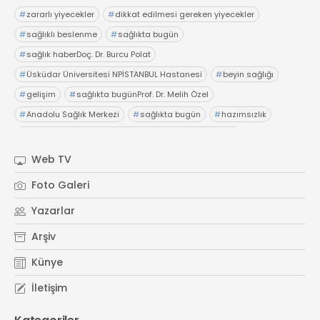
#
zararlı yiyecekler
#
dikkat edilmesi gereken yiyecekler
#
sağlıklı beslenme
#
sağlıkta bugün
#
sağlık haberDoç. Dr. Burcu Polat
#
Üsküdar Üniversitesi NPİSTANBUL Hastanesi
#
beyin sağlığı
#
gelişim
#
sağlıkta bugünProf. Dr. Melih Özel
#
Anadolu Sağlık Merkezi
#
sağlıkta bugün
#
hazımsızlık
#
abdominofrenik dissinerjiAcıbadem Fulya Hastanesi
#
Dr. İsmail Çalıkoğlu
#
şiddetli karın ağrıları
#
hazımsızlık
Web TV
#
sağlıkta bugünElensilia Arbutin Serum
#
K-Land
Foto Galeri
#
Kore cilt bakım
#
sağlıkta bugün
#
sağlık haberler
Yazarlar
Arşiv
Künye
İletişim