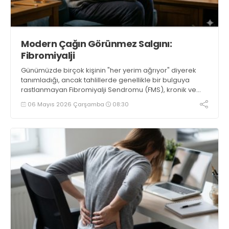
Modern Çağın Görünmez Salgını:
Fibromiyalji
Günümüzde birçok kişinin "her yerim ağrıyor" diyerek
tanımladığı, ancak tahlillerde genellikle bir bulguya
rastlanmayan Fibromiyalji Sendromu (FMS), kronik ve
yaygın bir ağrı bozukluğudur. Vücudun ağrı sinyallerini
06 Mayıs 2026 Çarşamba
08:30
işleme biçimindeki bir aksaklıktan kaynaklandığı
düşünülen bu durum, yaşam kalitesini ciddi oranda
etkileyen karmaşık bir tablo sunar