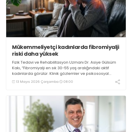
Mükemmeliyetçi kadınlarda fibromiyalji
riski daha yüksek
Fizik Tedavi ve Rehabilitasyon Uzmanı Dr. Asiye Gülsüm
Kakı, “Fibromiyalji en sık 30-55 yaş aralığındaki aktif
kadınlarda görülür. Klinik gözlemler ve psikososyal
incelemeler, mükemmeliyetçi kişilik yapısına sahip
13 Mayıs 2026 Çarşamba
08:00
bireylerde fibromiyalji görülme sıklığının daha yüksek
olduğunu gösteriyor” dedi