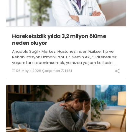
Hareketsizlik yılda 3,2 milyon ölüme
neden oluyor
Anadolu Sağlık Merkezi Hastanesi’nden Fiziksel Tıp ve
Rehabilitasyon Uzmanı Prof. Dr. Semih Akı, “Hareketli bir
yaşam tarzını benimsemek, yalnızca yaşam kalitesini
artırmakla kalmıyor, aynı zamanda yaşam süresine de
06 Mayıs 2026 Çarşamba
14:31
doğrudan katkı sağlıyor” açıklamasında bulundu