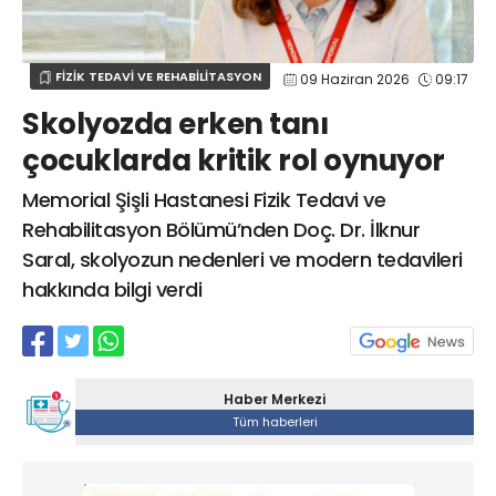
Web TV
Galeri
Yazarlar
GÖZ HASTALIKLARI
SAĞLIK
sagliktabugun@gmail.com
FİZİK TEDAVİ VE REHABİLİTASYON
09 Haziran 2026
09:17
GASTROENTEROLOJİ
Skolyozda erken tanı
ÇOCUK SAĞLIĞI VE HASTALIKLARI
çocuklarda kritik rol oynuyor
GENEL CERRAHİ
SENDİKALAR
Memorial Şişli Hastanesi Fizik Tedavi ve
Rehabilitasyon Bölümü’nden Doç. Dr. İlknur
GÖGÜS HASTALIKLARI
Saral, skolyozun nedenleri ve modern tedavileri
DERMATOLOJİ
hakkında bilgi verdi
ENDOKRİNOLOJİ
NÖROLOJİ
ORTOPEDİ VE TRAVMATOLOJİ
DAHİLİYE
Haber Merkezi
Tüm haberleri
FİZİK TEDAVİ VE REHABİLİTASYON
KADIN HASTALIKLARI VE DOĞUM