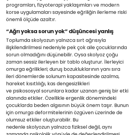
programları, fizyoterapi yaklaşımları ve modern
korse uygulamaları sayesinde eğriliğin ilerleme riski
önemli ölçüde azaltır.
“Ağrı yoksa sorun yok” düşüncesi yanlış
Toplumda skolyozun yalnızca sırt ağrısıyla
ilişkilendirilmesi nedeniyle pek çok aile çocuklarında
sorun olmadığını düşünebilir. Oysa skolyoz çoğu
zaman sessiz ilerleyen bir tablo oluşturur. İlerleyici
omurga eğrilikleri; duruş bozukluklarının yanı sıra
ileri dönemlerde solunum kapasitesinde azalma,
hareket kısıtlılığı, kas dengesizlikleri
ve psikososyal sorunlara kadar uzanan geniş bir etki
alanında etkiler. Özellikle ergenlik dönemindeki
çocuklarda beden algısının büyük önem taşır. Bunun
için omurga deformitelerinin özgüven üzerinde de
olumsuz etkiler oluşturabilir. Bu
nedenle skolyozun yalnızca fiziksel değil, aynı
zamanda psikolojik yönüyle de değerlendirilmesi