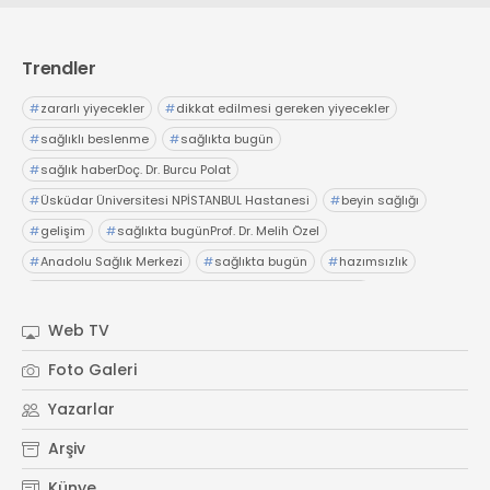
Web TV
Galeri
Yazarlar
GÖZ HASTALIKLARI
SAĞLIK
Trendler
sagliktabugun@gmail.com
GASTROENTEROLOJİ
#
zararlı yiyecekler
#
dikkat edilmesi gereken yiyecekler
ÇOCUK SAĞLIĞI VE HASTALIKLARI
#
sağlıklı beslenme
#
sağlıkta bugün
GENEL CERRAHİ
#
sağlık haberDoç. Dr. Burcu Polat
SENDİKALAR
#
Üsküdar Üniversitesi NPİSTANBUL Hastanesi
#
beyin sağlığı
GÖGÜS HASTALIKLARI
#
gelişim
#
sağlıkta bugünProf. Dr. Melih Özel
DERMATOLOJİ
#
Anadolu Sağlık Merkezi
#
sağlıkta bugün
#
hazımsızlık
ENDOKRİNOLOJİ
#
abdominofrenik dissinerjiAcıbadem Fulya Hastanesi
#
Dr. İsmail Çalıkoğlu
#
şiddetli karın ağrıları
#
hazımsızlık
NÖROLOJİ
Web TV
#
sağlıkta bugünElensilia Arbutin Serum
#
K-Land
ORTOPEDİ VE TRAVMATOLOJİ
Foto Galeri
#
Kore cilt bakım
#
sağlıkta bugün
#
sağlık haberler
DAHİLİYE
Yazarlar
FİZİK TEDAVİ VE REHABİLİTASYON
Arşiv
KADIN HASTALIKLARI VE DOĞUM
Künye