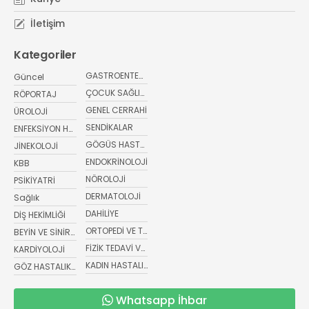
İletişim
Kategoriler
GASTROENTEROLOJİ
Güncel
ÇOCUK SAĞLIĞI VE HASTALIKLARI
RÖPORTAJ
GENEL CERRAHİ
ÜROLOJİ
SENDİKALAR
ENFEKSİYON HASTALIKLARI
GÖGÜS HASTALIKLARI
JİNEKOLOJİ
ENDOKRİNOLOJİ
KBB
NÖROLOJİ
PSİKİYATRİ
DERMATOLOJİ
Sağlık
DAHİLİYE
DİŞ HEKİMLİĞİ
ORTOPEDİ VE TRAVMATOLOJİ
BEYİN VE SİNİR CERRAHİSİ
FİZİK TEDAVİ VE REHABİLİTASYON
KARDİYOLOJİ
KADIN HASTALIKLARI VE DOĞUM
GÖZ HASTALIKLARI
Whatsapp İhbar