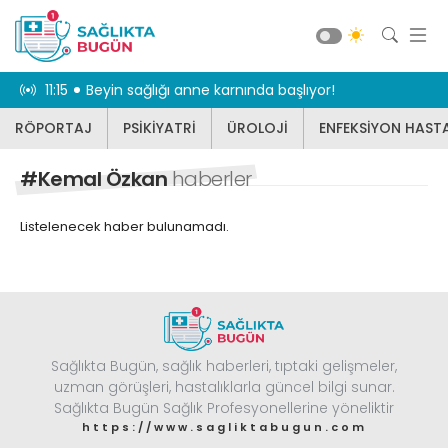
dikkat
11:15
Beyin sağlığı anne karnında başlıyor!
10:55
Karnınız 
RÖPORTAJ
PSİKİYATRİ
ÜROLOJİ
ENFEKSİYON HASTA
RÖPORTAJ
PSİKİYATRİ
#Kemal Özkan
haberler
ÜROLOJİ
Listelenecek haber bulunamadı.
ENFEKSİYON HASTALIKLARI
JİNEKOLOJİ
KBB
DİĞER
Sağlıkta Bugün, sağlık haberleri, tıptaki gelişmeler,
DİŞ HEKİMLİĞİ
Güncel
uzman görüşleri, hastalıklarla güncel bilgi sunar.
BEYİN VE SİNİR CERRAHİSİ
Sağlıkta Bugün Sağlık Profesyonellerine yöneliktir
https://www.sagliktabugun.com
KARDİYOLOJİ