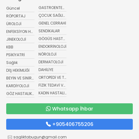
GASTROENTEROLOJİ
Güncel
ÇOCUK SAĞLIĞI VE HASTALIKLARI
RÖPORTAJ
GENEL CERRAHİ
ÜROLOJİ
SENDİKALAR
ENFEKSİYON HASTALIKLARI
GÖGÜS HASTALIKLARI
JİNEKOLOJİ
ENDOKRİNOLOJİ
KBB
NÖROLOJİ
PSİKİYATRİ
DERMATOLOJİ
Sağlık
DAHİLİYE
DİŞ HEKİMLİĞİ
ORTOPEDİ VE TRAVMATOLOJİ
BEYİN VE SİNİR CERRAHİSİ
FİZİK TEDAVİ VE REHABİLİTASYON
KARDİYOLOJİ
KADIN HASTALIKLARI VE DOĞUM
GÖZ HASTALIKLARI
Whatsapp İhbar
+905406755206
sagliktabugun@gmail.com