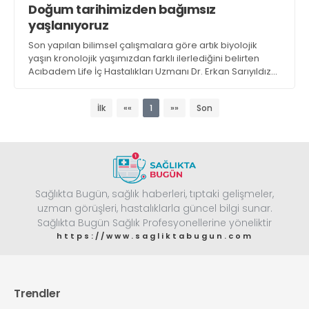
Doğum tarihimizden bağımsız
Web TV
Galeri
Yazarlar
GÖZ HASTALIKLARI
yaşlanıyoruz
SAĞLIK
Son yapılan bilimsel çalışmalara göre artık biyolojik
sagliktabugun@gmail.com
GASTROENTEROLOJİ
yaşın kronolojik yaşımızdan farklı ilerlediğini belirten
Acıbadem Life İç Hastalıkları Uzmanı Dr. Erkan Sarıyıldız
ÇOCUK SAĞLIĞI VE HASTALIKLARI
‘Alışılmış ‘hastalık kaderdir’ anlatısı artık bozuluyor.
Yaşam tarzı müdahaleleriyle biyolojik yaşın
GENEL CERRAHİ
İlk
««
1
»»
Son
yavaşlatılabildiği, hatta bazı durumlarda geriye
SENDİKALAR
döndürülebildiği gösterilmiş durumda’ dedi
GÖGÜS HASTALIKLARI
DERMATOLOJİ
ENDOKRİNOLOJİ
Sağlıkta Bugün, sağlık haberleri, tıptaki gelişmeler,
NÖROLOJİ
uzman görüşleri, hastalıklarla güncel bilgi sunar.
Sağlıkta Bugün Sağlık Profesyonellerine yöneliktir
ORTOPEDİ VE TRAVMATOLOJİ
https://www.sagliktabugun.com
DAHİLİYE
FİZİK TEDAVİ VE REHABİLİTASYON
KADIN HASTALIKLARI VE DOĞUM
Trendler