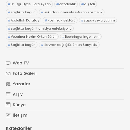
#
Dr. Öğr. Üyesi Bora Aysan
#
ortodontik
#
diş teli
#
sağlıkta bugün
#
üsküdar üniversitesiAuran Kozmetik
#
Abdullah Karataş
#
Kozmetik sektörü
#
yapay zeka yatırım
#
sağlıkta bugünKlamidya enfeksiyonu
#
Veteriner Hekim Orkun Bürün
#
Boehringer Ingelheim
#
Sağlıkta bugün
#
Hayvan sağlığıDr. Erkan Sarıyıldız
#
Acıbadem Life Danışmanı
#
uzun yaşam
#
sağlıkta bugünKlinik psk berat polat
#
çift ve cinsel terapist
Web TV
#
aldatma
#
ilişkiler
#
sağlıkta bugün
Foto Galeri
Yazarlar
Arşiv
Künye
İletişim
Kategoriler