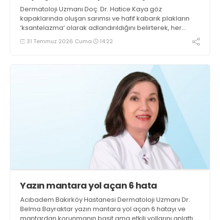
habercisi?
Dermatoloji Uzmanı Doç. Dr. Hatice Kaya göz
kapaklarında oluşan sarımsı ve hafif kabarık plakların
‘ksantelazma’ olarak adlandırıldığını belirterek, her
zaman yüksek kolesterol anlamına gelmediğini ve
31 Temmuz 2026 Cuma
14:22
doğru değerlendirme için uzman muayenesinin önem
taşıdığını vurguladı
Yazın mantara yol açan 6 hata
Acıbadem Bakırköy Hastanesi Dermatoloji Uzmanı Dr.
Belma Bayraktar yazın mantara yol açan 6 hatayı ve
mantardan korunmanın basit ama etkili yollarını anlattı,