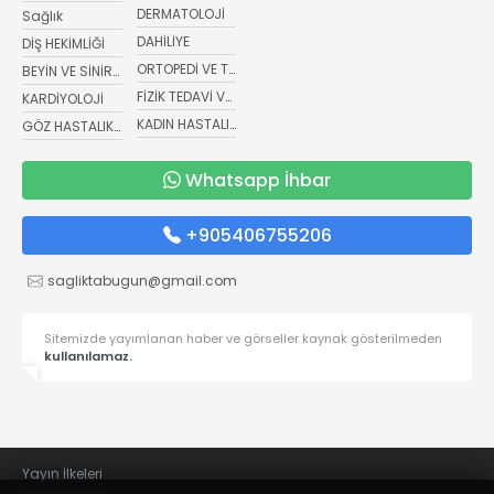
DERMATOLOJİ
Sağlık
DAHİLİYE
DİŞ HEKİMLİĞİ
ORTOPEDİ VE TRAVMATOLOJİ
BEYİN VE SİNİR CERRAHİSİ
FİZİK TEDAVİ VE REHABİLİTASYON
KARDİYOLOJİ
KADIN HASTALIKLARI VE DOĞUM
GÖZ HASTALIKLARI
Whatsapp İhbar
+905406755206
sagliktabugun@gmail.com
Sitemizde yayımlanan haber ve görseller kaynak gösterilmeden
kullanılamaz.
Yayın İlkeleri