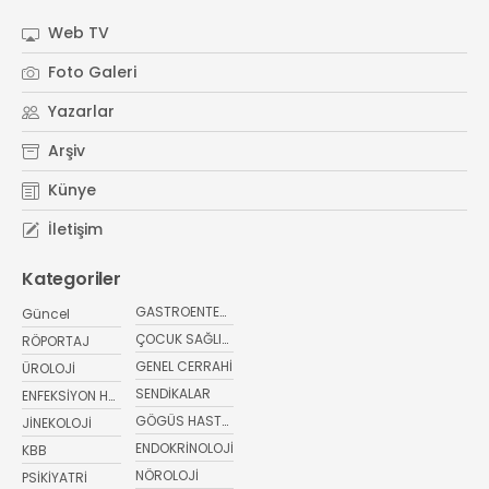
#
Kristin Aslaner ArasUzm. Dyt. Büşra Şen
Web TV
#
Memorial Ataşehir Hastanesi
Foto Galeri
#
PMOS (Polikistik Metabolik Over Sendromu)
Yazarlar
#
yaz ayları kritik öneri
#
sağlıkta bugün
Arşiv
Künye
İletişim
Kategoriler
GASTROENTEROLOJİ
Güncel
ÇOCUK SAĞLIĞI VE HASTALIKLARI
RÖPORTAJ
GENEL CERRAHİ
ÜROLOJİ
SENDİKALAR
ENFEKSİYON HASTALIKLARI
GÖGÜS HASTALIKLARI
JİNEKOLOJİ
ENDOKRİNOLOJİ
KBB
NÖROLOJİ
PSİKİYATRİ