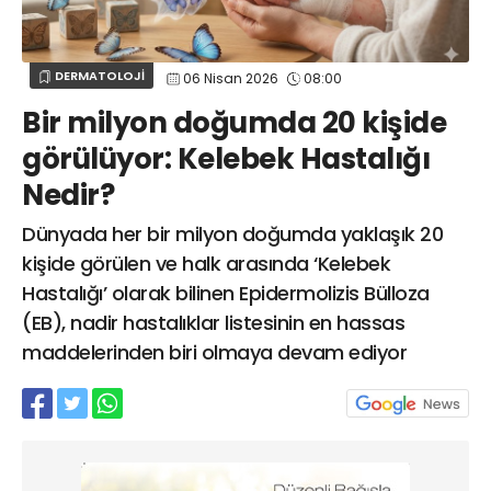
Web TV
Galeri
Yazarlar
GÖZ HASTALIKLARI
SAĞLIK
sagliktabugun@gmail.com
DERMATOLOJİ
06 Nisan 2026
08:00
GASTROENTEROLOJİ
Bir milyon doğumda 20 kişide
ÇOCUK SAĞLIĞI VE HASTALIKLARI
görülüyor: Kelebek Hastalığı
GENEL CERRAHİ
Nedir?
SENDİKALAR
GÖGÜS HASTALIKLARI
Dünyada her bir milyon doğumda yaklaşık 20
DERMATOLOJİ
kişide görülen ve halk arasında ‘Kelebek
Hastalığı’ olarak bilinen Epidermolizis Bülloza
ENDOKRİNOLOJİ
(EB), nadir hastalıklar listesinin en hassas
NÖROLOJİ
maddelerinden biri olmaya devam ediyor
ORTOPEDİ VE TRAVMATOLOJİ
DAHİLİYE
FİZİK TEDAVİ VE REHABİLİTASYON
KADIN HASTALIKLARI VE DOĞUM