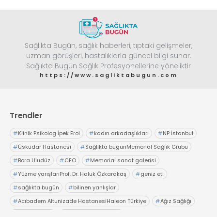
Sağlıkta Bugün, sağlık haberleri, tıptaki gelişmeler,
uzman görüşleri, hastalıklarla güncel bilgi sunar.
Sağlıkta Bugün Sağlık Profesyonellerine yöneliktir
https://www.sagliktabugun.com
Trendler
#
Klinik Psikolog İpek Erol
#
kadın arkadaşlıkları
#
NP İstanbul
#
Üsküdar Hastanesi
#
Sağlıkta bugünMemorial Sağlık Grubu
#
Bora Uludüz
#
CEO
#
Memorial sanat galerisi
#
Yüzme yarışlarıProf. Dr. Haluk Özkarakaş
#
geniz eti
#
sağlıkta bugün
#
bilinen yanlışlar
#
Acıbadem Altunizade HastanesiHaleon Türkiye
#
Ağız Sağlığı
#
OTC Wellnes
#
Işıl Sağlam Balaban