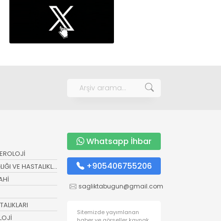
Whatsapp İhbar
EROLOJİ
+905406755206
ĞI VE HASTALIKLARI
AHİ
sagliktabugun@gmail.com
ALIKLARI
Sitemizde yayımlanan
LOJİ
haber ve görseller kaynak