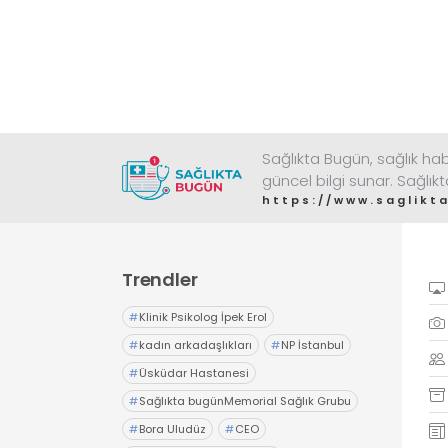
Sağlıkta Bugün, sağlık habe
güncel bilgi sunar. Sağlık
https://www.saglik
Trendler
#
Klinik Psikolog İpek Erol
#
kadın arkadaşlıkları
#
NP İstanbul
#
Üsküdar Hastanesi
#
Sağlıkta bugünMemorial Sağlık Grubu
#
Bora Uludüz
#
CEO