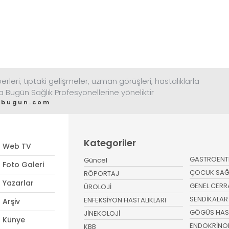
rleri, tıptaki gelişmeler, uzman görüşleri, hastalıklarla
ta Bugün Sağlık Profesyonellerine yöneliktir
tabugun.com
Kategoriler
Web TV
GASTROENT
Güncel
Foto Galeri
ÇOCUK SAĞLI
RÖPORTAJ
Yazarlar
GENEL CERR
ÜROLOJİ
SENDİKALAR
ENFEKSİYON HASTALIKLARI
Arşiv
GÖGÜS HAST
JİNEKOLOJİ
Künye
ENDOKRİNO
KBB