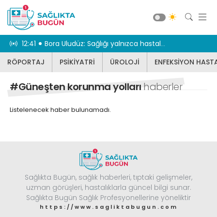
iriyor
12:41
Bora Uludüz: Sağlığı yalnızca hastalıkların tedavisiyle sınırlı görmüyoruz
12:31
Geniz eti 
RÖPORTAJ
PSİKİYATRİ
ÜROLOJİ
ENFEKSİYON HASTA
RÖPORTAJ
PSİKİYATRİ
#Güneşten korunma yolları
haberler
ÜROLOJİ
Listelenecek haber bulunamadı.
ENFEKSİYON HASTALIKLARI
JİNEKOLOJİ
KBB
DİĞER
Sağlıkta Bugün, sağlık haberleri, tıptaki gelişmeler,
DİŞ HEKİMLİĞİ
Güncel
uzman görüşleri, hastalıklarla güncel bilgi sunar.
BEYİN VE SİNİR CERRAHİSİ
Sağlıkta Bugün Sağlık Profesyonellerine yöneliktir
https://www.sagliktabugun.com
KARDİYOLOJİ