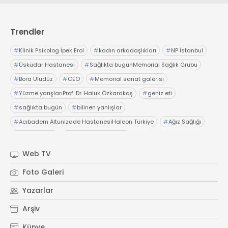
Web TV
Galeri
Yazarlar
GÖZ HASTALIKLARI
SAĞLIK
Trendler
sagliktabugun@gmail.com
GASTROENTEROLOJİ
#
Klinik Psikolog İpek Erol
#
kadın arkadaşlıkları
#
NP İstanbul
ÇOCUK SAĞLIĞI VE HASTALIKLARI
#
Üsküdar Hastanesi
#
Sağlıkta bugünMemorial Sağlık Grubu
GENEL CERRAHİ
#
Bora Uludüz
#
CEO
#
Memorial sanat galerisi
SENDİKALAR
#
Yüzme yarışlarıProf. Dr. Haluk Özkarakaş
#
geniz eti
GÖGÜS HASTALIKLARI
#
sağlıkta bugün
#
bilinen yanlışlar
DERMATOLOJİ
#
Acıbadem Altunizade HastanesiHaleon Türkiye
#
Ağız Sağlığı
ENDOKRİNOLOJİ
#
OTC Wellnes
#
Işıl Sağlam Balaban
#
Kristin Aslaner ArasUzm. Dyt. Büşra Şen
NÖROLOJİ
Web TV
#
Memorial Ataşehir Hastanesi
ORTOPEDİ VE TRAVMATOLOJİ
Foto Galeri
#
PMOS (Polikistik Metabolik Over Sendromu)
DAHİLİYE
Yazarlar
#
yaz ayları kritik öneri
#
sağlıkta bugün
FİZİK TEDAVİ VE REHABİLİTASYON
Arşiv
KADIN HASTALIKLARI VE DOĞUM
Künye