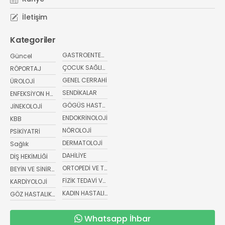
İletişim
Kategoriler
GASTROENTEROLOJİ
Güncel
ÇOCUK SAĞLIĞI VE HASTALIKLARI
RÖPORTAJ
GENEL CERRAHİ
ÜROLOJİ
SENDİKALAR
ENFEKSİYON HASTALIKLARI
GÖGÜS HASTALIKLARI
JİNEKOLOJİ
ENDOKRİNOLOJİ
KBB
NÖROLOJİ
PSİKİYATRİ
DERMATOLOJİ
Sağlık
DAHİLİYE
DİŞ HEKİMLİĞİ
ORTOPEDİ VE TRAVMATOLOJİ
BEYİN VE SİNİR CERRAHİSİ
FİZİK TEDAVİ VE REHABİLİTASYON
KARDİYOLOJİ
KADIN HASTALIKLARI VE DOĞUM
GÖZ HASTALIKLARI
Whatsapp İhbar