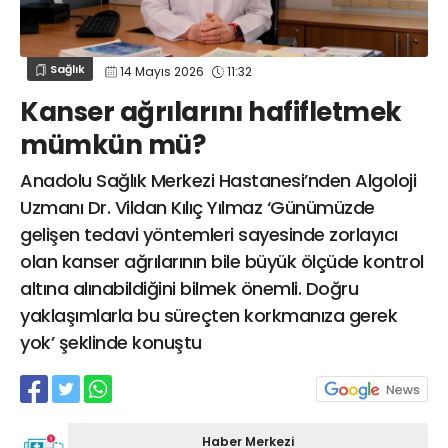
Web TV
Galeri
Yazarlar
GÖZ HASTALIKLARI
SAĞLIK
sagliktabugun@gmail.com
Sağlık
14 Mayıs 2026
11:32
GASTROENTEROLOJİ
Kanser ağrılarını hafifletmek
ÇOCUK SAĞLIĞI VE HASTALIKLARI
mümkün mü?
GENEL CERRAHİ
SENDİKALAR
Anadolu Sağlık Merkezi Hastanesi’nden Algoloji
Uzmanı Dr. Vildan Kılıç Yılmaz ‘Günümüzde
GÖGÜS HASTALIKLARI
gelişen tedavi yöntemleri sayesinde zorlayıcı
DERMATOLOJİ
olan kanser ağrılarının bile büyük ölçüde kontrol
ENDOKRİNOLOJİ
altına alınabildiğini bilmek önemli. Doğru
NÖROLOJİ
yaklaşımlarla bu süreçten korkmanıza gerek
ORTOPEDİ VE TRAVMATOLOJİ
yok’ şeklinde konuştu
DAHİLİYE
FİZİK TEDAVİ VE REHABİLİTASYON
KADIN HASTALIKLARI VE DOĞUM
Haber Merkezi