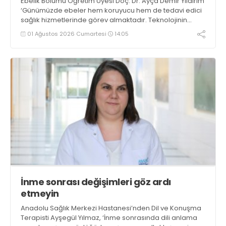
Ebelik Bölümü Öğretim Üyesi Doç. Dr. Ayça Demir Yıldırım
‘Günümüzde ebeler hem koruyucu hem de tedavi edici
sağlık hizmetlerinde görev almaktadır. Teknolojinin
gelişmesiyle birlikte uzaktan takip, mobil uygulamalar ve
01 Ağustos 2026 Cumartesi
14:05
tele-sağlık gibi yöntemlerle daha fazla kişiye
ulaşabilmektedirler’ dedi
İnme sonrası değişimleri göz ardı
etmeyin
Anadolu Sağlık Merkezi Hastanesi’nden Dil ve Konuşma
Terapisti Ayşegül Yılmaz, ‘İnme sonrasında dili anlama