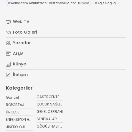
#
Acıbadem Altunizade HastanesiHaleon Türkiye
#
Ağız Sağlığı
#
OTC Wellnes
#
Işıl Sağlam Balaban
#
Kristin Aslaner ArasUzm. Dyt. Büşra Şen
Web TV
#
Memorial Ataşehir Hastanesi
Foto Galeri
#
PMOS (Polikistik Metabolik Over Sendromu)
Yazarlar
#
yaz ayları kritik öneri
#
sağlıkta bugün
Arşiv
Künye
İletişim
Kategoriler
GASTROENTEROLOJİ
Güncel
ÇOCUK SAĞLIĞI VE HASTALIKLARI
RÖPORTAJ
GENEL CERRAHİ
ÜROLOJİ
SENDİKALAR
ENFEKSİYON HASTALIKLARI
GÖGÜS HASTALIKLARI
JİNEKOLOJİ