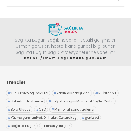
Sağlıkta Bugün, sağlık haberleri, tıptaki gelişmeler,
uzman görüşleri, hastalıklarla güncel bilgi sunar.
Sağlıkta Bugün Sağlık Profesyonellerine yöneliktir
https://www.sagliktabugun.com
Trendler
#
Klinik Psikolog İpek Erol
#
kadın arkadaşlıkları
#
NP İstanbul
#
Üsküdar Hastanesi
#
Sağlıkta bugünMemorial Sağlık Grubu
#
Bora Uludüz
#
CEO
#
Memorial sanat galerisi
#
Yüzme yarışlarıProf. Dr. Haluk Özkarakaş
#
geniz eti
#
sağlıkta bugün
#
bilinen yanlışlar