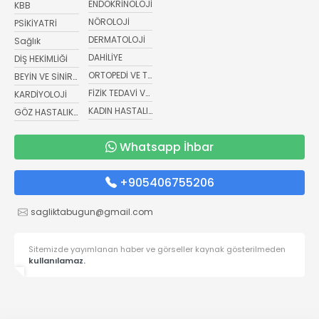
ENDOKRİNOLOJİ
KBB
NÖROLOJİ
PSİKİYATRİ
DERMATOLOJİ
Sağlık
DAHİLİYE
DİŞ HEKİMLİĞİ
ORTOPEDİ VE TRAVMATOLOJİ
BEYİN VE SİNİR CERRAHİSİ
FİZİK TEDAVİ VE REHABİLİTASYON
KARDİYOLOJİ
KADIN HASTALIKLARI VE DOĞUM
GÖZ HASTALIKLARI
Whatsapp İhbar
+905406755206
sagliktabugun@gmail.com
Sitemizde yayımlanan haber ve görseller kaynak gösterilmeden
kullanılamaz.