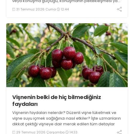
veya konuşma güçlüğü, konuşmanın peltekleşmesi ya
da sözcükleri doğru şekilde söyleyememe gibi sorunlar
31 Temmuz 2026 Cuma
12:44
ortaya çıkabilir. Bu sorunlar yalnızca iletişimi değil, kişinin
bağımsızlığını ve yaşam kalitesini de olumsuz etkiliyor’
açıklamasında bulundu
Vişnenin belki de hiç bilmediğiniz
faydaları
Vişnenin faydaları nelerdir? Düzenli vişne tüketmek ve
vişne suyu içmek sağlığınızı nasıl etkiler? İşte uzmanların
dikkat çektiği vişneye dair merak edilen tüm detaylar
29 Temmuz 2026 Çarşamba
14:33