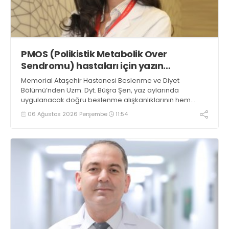
PMOS (Polikistik Metabolik Over
Sendromu) hastaları için yazın
beslenme rehberi
Memorial Ataşehir Hastanesi Beslenme ve Diyet
Bölümü’nden Uzm. Dyt. Büşra Şen, yaz aylarında
uygulanacak doğru beslenme alışkanlıklarının hem
metabolik sağlığı desteklediğini hem de yaşam
06 Ağustos 2026 Perşembe
11:54
kalitesini artırabileceğini belirterek önemli önerilerde
bulundu