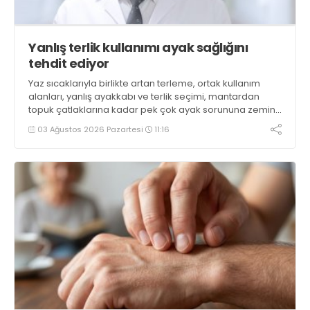
Yanlış terlik kullanımı ayak sağlığını
tehdit ediyor
Yaz sıcaklarıyla birlikte artan terleme, ortak kullanım
alanları, yanlış ayakkabı ve terlik seçimi, mantardan
topuk çatlaklarına kadar pek çok ayak sorununa zemin
hazırlıyor. İstanbul Okan Üniversitesi Hastanesi Podoloji
03 Ağustos 2026 Pazartesi
11:16
(Ayak Sağlığı) Kliniğinden Podolog Fahrettin Başar,
alınacak basit önlemlerle tüm bu sorunların
önlenebileceğini söylüyor