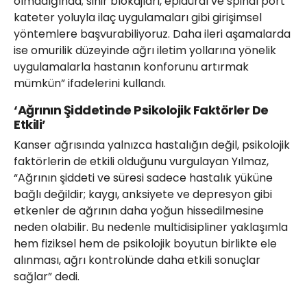
olmadığında; sinir blokajları, epidüral ve spinal port
kateter yoluyla ilaç uygulamaları gibi girişimsel
yöntemlere başvurabiliyoruz. Daha ileri aşamalarda
ise omurilik düzeyinde ağrı iletim yollarına yönelik
uygulamalarla hastanın konforunu artırmak
mümkün” ifadelerini kullandı.
‘Ağrının Şiddetinde Psikolojik Faktörler De
Etkili’
Kanser ağrısında yalnızca hastalığın değil, psikolojik
faktörlerin de etkili olduğunu vurgulayan Yılmaz,
“Ağrının şiddeti ve süresi sadece hastalık yüküne
bağlı değildir; kaygı, anksiyete ve depresyon gibi
etkenler de ağrının daha yoğun hissedilmesine
neden olabilir. Bu nedenle multidisipliner yaklaşımla
hem fiziksel hem de psikolojik boyutun birlikte ele
alınması, ağrı kontrolünde daha etkili sonuçlar
sağlar” dedi.