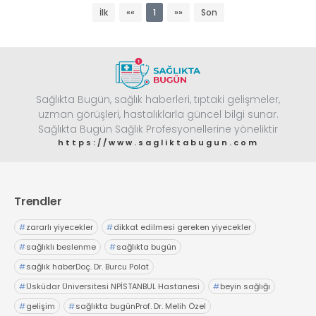
Güvenliği (İSG) eğitimleri tamamen yenilendi
İlk
««
1
»»
Son
Sağlıkta Bugün, sağlık haberleri, tıptaki gelişmeler,
uzman görüşleri, hastalıklarla güncel bilgi sunar.
Sağlıkta Bugün Sağlık Profesyonellerine yöneliktir
https://www.sagliktabugun.com
Trendler
#
zararlı yiyecekler
#
dikkat edilmesi gereken yiyecekler
#
sağlıklı beslenme
#
sağlıkta bugün
#
sağlık haberDoç. Dr. Burcu Polat
#
Üsküdar Üniversitesi NPİSTANBUL Hastanesi
#
beyin sağlığı
#
gelişim
#
sağlıkta bugünProf. Dr. Melih Özel