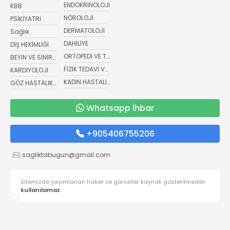
ENDOKRİNOLOJİ
KBB
NÖROLOJİ
PSİKİYATRİ
DERMATOLOJİ
Sağlık
DAHİLİYE
DİŞ HEKİMLİĞİ
ORTOPEDİ VE TRAVMATOLOJİ
BEYİN VE SİNİR CERRAHİSİ
FİZİK TEDAVİ VE REHABİLİTASYON
KARDİYOLOJİ
KADIN HASTALIKLARI VE DOĞUM
GÖZ HASTALIKLARI
Whatsapp İhbar
+905406755206
sagliktabugun@gmail.com
Sitemizde yayımlanan haber ve görseller kaynak gösterilmeden
kullanılamaz.