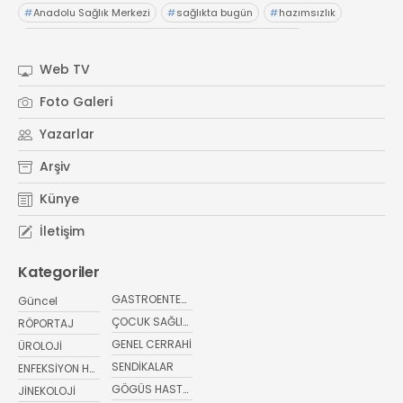
#
Anadolu Sağlık Merkezi
#
sağlıkta bugün
#
hazımsızlık
#
abdominofrenik dissinerjiAcıbadem Fulya Hastanesi
#
Dr. İsmail Çalıkoğlu
#
şiddetli karın ağrıları
#
hazımsızlık
Web TV
#
sağlıkta bugünElensilia Arbutin Serum
#
K-Land
Foto Galeri
#
Kore cilt bakım
#
sağlıkta bugün
#
sağlık haberler
Yazarlar
Arşiv
Künye
İletişim
Kategoriler
GASTROENTEROLOJİ
Güncel
ÇOCUK SAĞLIĞI VE HASTALIKLARI
RÖPORTAJ
GENEL CERRAHİ
ÜROLOJİ
SENDİKALAR
ENFEKSİYON HASTALIKLARI
GÖGÜS HASTALIKLARI
JİNEKOLOJİ