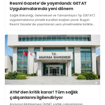
Resmi Gazete’de yayımlandı: GETAT
Web TV
Galeri
Yazarlar
GÖZ HASTALIKLARI
Uygulamalarında yeni dönem
SAĞLIK
Sağlık Bakanlığı, Geleneksel ve Tamamlayıcı Tıp (GETAT)
sagliktabugun@gmail.com
GASTROENTEROLOJİ
uygulamalarına yönelik kuralları baştan yazdı. Bugün
Resmî Gazete’de yayımlanan yeni yönetmelikle birlikte,
ÇOCUK SAĞLIĞI VE HASTALIKLARI
sertifikasız uygulama yapanlara ağır yaptırımlar geliyor
GENEL CERRAHİ
SENDİKALAR
GÖGÜS HASTALIKLARI
DERMATOLOJİ
ENDOKRİNOLOJİ
NÖROLOJİ
ORTOPEDİ VE TRAVMATOLOJİ
DAHİLİYE
AYM’den kritik karar! Tüm sağlık
FİZİK TEDAVİ VE REHABİLİTASYON
çalışanlarını ilgilendiriyor
KADIN HASTALIKLARI VE DOĞUM
Anayasa Mahkemesi (AYM), sağlık çalışanlarının