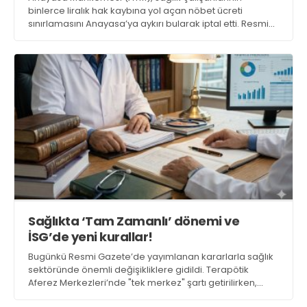
binlerce liralık hak kaybına yol açan nöbet ücreti
sınırlamasını Anayasa’ya aykırı bularak iptal etti. Resmi
Gazete’de yayımlanan kararla birlikte, artık tutulan her
saat nöbetin ücreti ödenecek
Sağlıkta ‘Tam Zamanlı’ dönemi ve
İSG’de yeni kurallar!
Bugünkü Resmi Gazete’de yayımlanan kararlarla sağlık
sektöründe önemli değişikliklere gidildi. Terapötik
Aferez Merkezleri’nde "tek merkez" şartı getirilirken,
sağlık çalışanlarını da yakından ilgilendiren İş Sağlığı ve