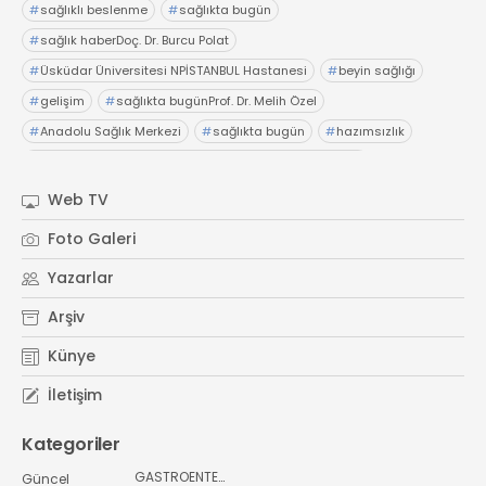
#
sağlıklı beslenme
#
sağlıkta bugün
#
sağlık haberDoç. Dr. Burcu Polat
#
Üsküdar Üniversitesi NPİSTANBUL Hastanesi
#
beyin sağlığı
#
gelişim
#
sağlıkta bugünProf. Dr. Melih Özel
#
Anadolu Sağlık Merkezi
#
sağlıkta bugün
#
hazımsızlık
#
abdominofrenik dissinerjiAcıbadem Fulya Hastanesi
#
Dr. İsmail Çalıkoğlu
#
şiddetli karın ağrıları
#
hazımsızlık
Web TV
#
sağlıkta bugünElensilia Arbutin Serum
#
K-Land
Foto Galeri
#
Kore cilt bakım
#
sağlıkta bugün
#
sağlık haberler
Yazarlar
Arşiv
Künye
İletişim
Kategoriler
GASTROENTEROLOJİ
Güncel