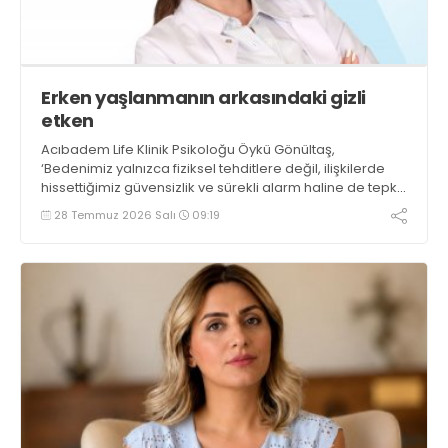
Erken yaşlanmanın arkasındaki gizli
etken
Acıbadem Life Klinik Psikoloğu Öykü Gönültaş,
‘Bedenimiz yalnızca fiziksel tehditlere değil, ilişkilerde
hissettiğimiz güvensizlik ve sürekli alarm haline de tepki
verir. Bu nedenle kendimizi sürekli savunmada
28 Temmuz 2026 Salı
09:19
hissettiğimiz ilişkiler, zaman içinde hem psikolojik hem
de biyolojik bir yük oluşturabilir’ diyor