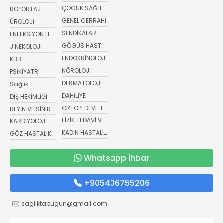
ÇOCUK SAĞLIĞI VE HASTALIKLARI
RÖPORTAJ
GENEL CERRAHİ
ÜROLOJİ
SENDİKALAR
ENFEKSİYON HASTALIKLARI
GÖGÜS HASTALIKLARI
JİNEKOLOJİ
ENDOKRİNOLOJİ
KBB
NÖROLOJİ
PSİKİYATRİ
DERMATOLOJİ
Sağlık
DAHİLİYE
DİŞ HEKİMLİĞİ
ORTOPEDİ VE TRAVMATOLOJİ
BEYİN VE SİNİR CERRAHİSİ
FİZİK TEDAVİ VE REHABİLİTASYON
KARDİYOLOJİ
KADIN HASTALIKLARI VE DOĞUM
GÖZ HASTALIKLARI
Whatsapp İhbar
+905406755206
sagliktabugun@gmail.com