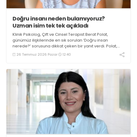
Doğru insanı neden bulamıyoruz?
Uzman isim tek tek açıkladı
Klinik Psikolog, Çift ve Cinsel Terapist Berat Polat,
günümüz ilişkilerinde en sık sorulan ‘Doğru insan
nerede?’ sorusuna dikkat çeken bir yanıt verdi. Polat,
ilişkilerin tükenme noktasına gelmesinin sebebinin
26 Temmuz 2026 Pazar
12:40
sevgisizlik değil; insanların duygu odaklı yaklaşmak
yerine zırhlar, stratejiler ve etiketlerle hareket etmesi
olduğunu belirtti