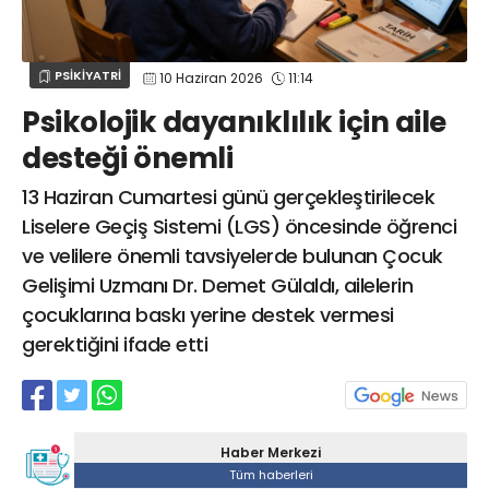
Web TV
Galeri
Yazarlar
GÖZ HASTALIKLARI
SAĞLIK
sagliktabugun@gmail.com
PSİKİYATRİ
10 Haziran 2026
11:14
GASTROENTEROLOJİ
Psikolojik dayanıklılık için aile
ÇOCUK SAĞLIĞI VE HASTALIKLARI
desteği önemli
GENEL CERRAHİ
SENDİKALAR
13 Haziran Cumartesi günü gerçekleştirilecek
Liselere Geçiş Sistemi (LGS) öncesinde öğrenci
GÖGÜS HASTALIKLARI
ve velilere önemli tavsiyelerde bulunan Çocuk
DERMATOLOJİ
Gelişimi Uzmanı Dr. Demet Gülaldı, ailelerin
ENDOKRİNOLOJİ
çocuklarına baskı yerine destek vermesi
NÖROLOJİ
gerektiğini ifade etti
ORTOPEDİ VE TRAVMATOLOJİ
DAHİLİYE
FİZİK TEDAVİ VE REHABİLİTASYON
Haber Merkezi
KADIN HASTALIKLARI VE DOĞUM
Tüm haberleri