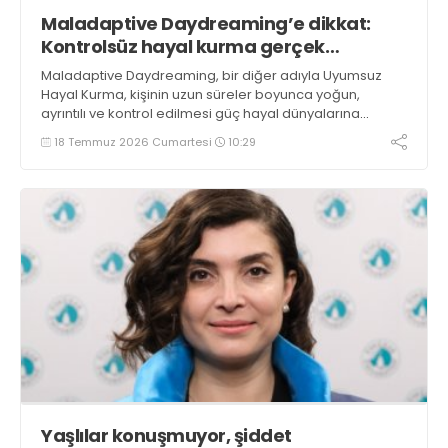
Maladaptive Daydreaming’e dikkat:
Kontrolsüz hayal kurma gerçek
yaşamdan uzaklaştırabilir
Maladaptive Daydreaming, bir diğer adıyla Uyumsuz
Hayal Kurma, kişinin uzun süreler boyunca yoğun,
ayrıntılı ve kontrol edilmesi güç hayal dünyalarına
dalması durumudur
18 Temmuz 2026 Cumartesi
10:29
Yaşlılar konuşmuyor, şiddet