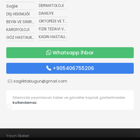
DERMATOLOJİ
Sağlık
DAHİLİYE
DİŞ HEKİMLİĞİ
ORTOPEDİ VE TRAVMATOLOJİ
BEYİN VE SİNİR CERRAHİSİ
FİZİK TEDAVİ VE REHABİLİTASYON
KARDİYOLOJİ
KADIN HASTALIKLARI VE DOĞUM
GÖZ HASTALIKLARI
Whatsapp İhbar
+905406755206
sagliktabugun@gmail.com
Sitemizde yayımlanan haber ve görseller kaynak gösterilmeden
kullanılamaz.
Yayın İlkeleri