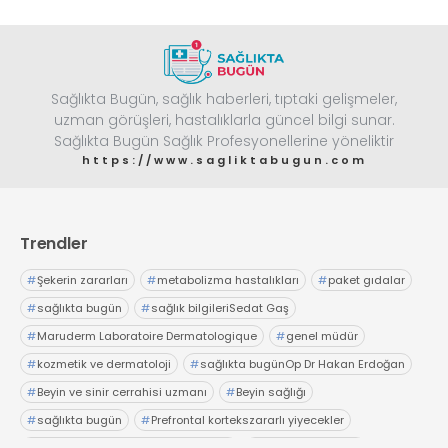
dedi
Sağlıkta Bugün, sağlık haberleri, tıptaki gelişmeler,
uzman görüşleri, hastalıklarla güncel bilgi sunar.
Sağlıkta Bugün Sağlık Profesyonellerine yöneliktir
https://www.sagliktabugun.com
Trendler
#
Şekerin zararları
#
metabolizma hastalıkları
#
paket gıdalar
#
sağlıkta bugün
#
sağlık bilgileriSedat Gaş
#
Maruderm Laboratoire Dermatologique
#
genel müdür
#
kozmetik ve dermatoloji
#
sağlıkta bugünOp Dr Hakan Erdoğan
#
Beyin ve sinir cerrahisi uzmanı
#
Beyin sağlığı
#
sağlıkta bugün
#
Prefrontal kortekszararlı yiyecekler