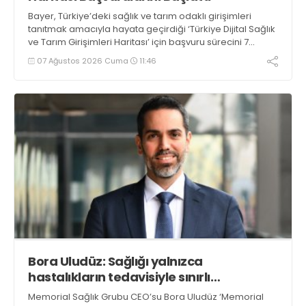
Bayer, Türkiye’deki sağlık ve tarım odaklı girişimleri
tanıtmak amacıyla hayata geçirdiği ‘Türkiye Dijital Sağlık
ve Tarım Girişimleri Haritası’ için başvuru sürecini 7
Ağustos itibarıyla başlattı
07 Ağustos 2026 Cuma
11:46
Bora Uludüz: Sağlığı yalnızca
hastalıkların tedavisiyle sınırlı
görmüyoruz
Memorial Sağlık Grubu CEO’su Bora Uludüz ‘Memorial