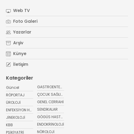
#
dikkat edilmesi gereken yiyecekler
#
sağlıklı beslenme
#
sağlıkta bugün
#
sağlık haberDoç. Dr. Burcu Polat
Web TV
#
Üsküdar Üniversitesi NPİSTANBUL Hastanesi
#
beyin sağlığı
Foto Galeri
#
gelişim
#
sağlıkta bugün
Yazarlar
Arşiv
Künye
İletişim
Kategoriler
GASTROENTEROLOJİ
Güncel
ÇOCUK SAĞLIĞI VE HASTALIKLARI
RÖPORTAJ
GENEL CERRAHİ
ÜROLOJİ
SENDİKALAR
ENFEKSİYON HASTALIKLARI
GÖGÜS HASTALIKLARI
JİNEKOLOJİ
ENDOKRİNOLOJİ
KBB
NÖROLOJİ
PSİKİYATRİ