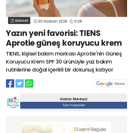
Web TV
Galeri
Yazarlar
GÖZ HASTALIKLARI
SAĞLIK
sagliktabugun@gmail.com
Güncel
30 Haziran 2026
11:28
GASTROENTEROLOJİ
Yazın yeni favorisi: TIENS
ÇOCUK SAĞLIĞI VE HASTALIKLARI
Aprotie güneş koruyucu krem
GENEL CERRAHİ
SENDİKALAR
TIENS, kişisel bakım markası Aprotie'nin Güneş
Koruyucu Krem SPF 30 ürünüyle yaz bakım
GÖGÜS HASTALIKLARI
rutinlerine doğal içerikli bir dokunuş katıyor
DERMATOLOJİ
ENDOKRİNOLOJİ
NÖROLOJİ
ORTOPEDİ VE TRAVMATOLOJİ
Haber Merkezi
Tüm haberleri
DAHİLİYE
FİZİK TEDAVİ VE REHABİLİTASYON
KADIN HASTALIKLARI VE DOĞUM