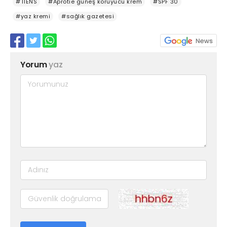
#TIENS
#Aprotie güneş koruyucu krem
#SPF 30
#yaz kremi
#sağlık gazetesi
Yorum
yaz