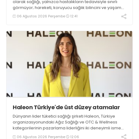
olarak sağlığı, yalnızca hastalıkların tedavisiyle sınırlı
görmüyor; hareketi, koruyucu sağlık bilincini ve yaşam
kalitesini destekleyen her adımı bu yaklaşımın ayrılmaz
06 Ağustos 2026 Perşembe
12:41
bir parçası olarak değerlendiriyoruz. Sporun düzenli ve
bilinçli şekilde hayatın içinde yer almasının, bireylerin
hem fiziksel hem de zihinsel iyilik halini güçlendirdiğine
inanıyoruz’ dedi
Haleon Türkiye'de üst düzey atamalar
Dünyanın lider tüketici sağlığı şirketi Haleon, Türkiye
organizasyonundaki Ağız Sağlığı ve OTC & Wellness
kategorilerinin pazarlama liderliğini iki deneyimli isme
emanet etti. Ağız Sağlığı Kategorisi Liderliğine Işıl
06 Ağustos 2026 Perşembe
12:06