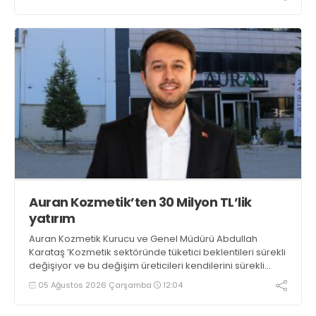
Sağlam Balaban getirilirken, OTC & Wellness Kategorisi
Liderliğine ise Kristin Aslaner Aras atandı
Auran Kozmetik’ten 30 Milyon TL’lik
yatırım
Auran Kozmetik Kurucu ve Genel Müdürü Abdullah
Karataş ‘Kozmetik sektöründe tüketici beklentileri sürekli
değişiyor ve bu değişim üreticileri kendilerini sürekli
geliştirmeye yönlendiriyor. Hedeflerimiz doğrultusunda
05 Ağustos 2026 Çarşamba
12:04
uluslararası pazardaki gücümüzü artırmak amacıyla
yaklaşık 30 milyon TL’lik yeni makine yatırımı yapıyoruz’