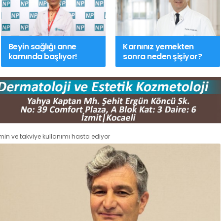
bakım
#
sağlıkta bugün
#
sağlık
#
Acıbadem Altunizade Has
haberlerSAHİM SEN
#
Özlem Akarken
Türkiye
#
Ağız Sağlığı
#
#
sağlıkta bugün
#
sağlık ve sosyal
#
Işıl Sağlam Balaban
#
hizmet çalışanları
#
özlük haklarıOp. Dr.
ArasUzm. Dyt. Büşra Şen
Beyin sağlığı anne
Karnınız yemekten
Adil Güçal Güçlü
#
Medstar Antalya
Ataşehir Hastanesi
#
P
Hastanesi
#
üroloji
#
böbrekler
Metabolik Over Sendromu)
karnında başlıyor!
sonra neden şişiyor?
#
sağlıkta bugün
kritik öneri
#
sa
amin ve takviye kullanımı hasta ediyor