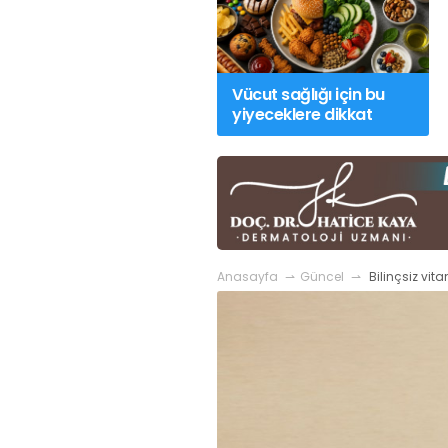
Altunizade HastanesiHaleon
bugünKlinik psk berat polat
#
çift ve cinsel
Ağız Sağlığı
#
OTC Wellnes
terapist
#
aldatma
#
ilişkiler
#
sağlıkta
am Balaban
#
Kristin Aslaner
bugünUzm. Dr. Füsun Topçugil
#
Batıgöz
 Dyt. Büşra Şen
#
Memorial
Sağlık Grubu Balçova Cerrahi
Vücut sağlığı için bu
 Hastanesi
#
PMOS (Polikistik
#
Histamin
#
Alerji
#
sağlıkta bugün
Over Sendromu)
#
yaz ayları
yiyeceklere dikkat
ritik öneri
#
sağlıkta bugün
Anasayfa
Güncel
Bilinçsiz vit