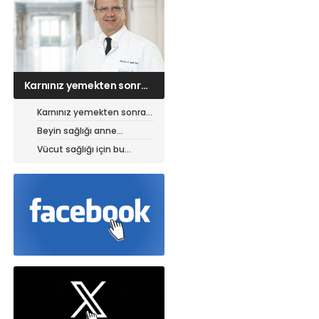
Beyin sağlığı anne
karnında başlıyor!
Karnınız yemekten sonra
neden şişiyor?
Beyin sağlığı anne
karnında başlıyor!
Vücut sağlığı için bu
yiyeceklere dikkat