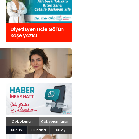
tanesiHaleon
bugünKlinik psk berat polat
#
çift ve cinsel
bakım
Web TV
Galeri
Yazarlar
GÖZ HASTALIKLARI
OTC Wellnes
terapist
#
aldatma
#
ilişkiler
#
sağlıkta
haberlerSA
SAĞLIK
Kristin Aslaner
bugünUzm. Dr. Füsun Topçugil
#
Batıgöz
#
sağlıkt
sagliktabugun@gmail.com
#
Memorial
Sağlık Grubu Balçova Cerrahi
hizmet çalışa
GASTROENTEROLOJİ
Diyetisyen Hale Göl'ün
MOS (Polikistik
#
Histamin
#
Alerji
#
sağlıkta bugün
Adil Güça
#
yaz ayları
Hastan
köşe yazısı
ÇOCUK SAĞLIĞI VE HASTALIKLARI
ğlıkta bugün
GENEL CERRAHİ
SENDİKALAR
GÖGÜS HASTALIKLARI
DERMATOLOJİ
ENDOKRİNOLOJİ
NÖROLOJİ
ORTOPEDİ VE TRAVMATOLOJİ
DAHİLİYE
Çok okunan
Çok yorumlanan
FİZİK TEDAVİ VE REHABİLİTASYON
Bugün
Bu hafta
Bu ay
KADIN HASTALIKLARI VE DOĞUM