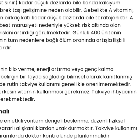
st sınır) kadar düşük dozlarda bile kanda kalsiyum
rek taşı gelişimine neden olabilir. Gebelikte A vitamini,
n birkaç katı kadar düşük dozlarda bile teratojeniktir. A
best maruziyeti nedeniyle yüksek risk altında olan
riskini artırdığı görülmektedir. Günlük 400 ünitenin
nin tüm nedenlere bağlı ölüm oranında artışla ilişkili
ardır.
inin kilo verme, enerji artırma veya genç kalma
belirgin bir fayda sağladığı bilimsel olarak kanıtlanmış
rde rutin takviye kullanımı genellikle önerilmemektedir.
erkesin vitamin kullanması gerekmez. Takviye ihtiyacının
 gerekmektedir.
malı
e en etkili yöntem dengeli beslenme, düzenli fiziksel
e zararlı alışkanlıklardan uzak durmaktır. Takviye kullanımı
durumlarda doktor kontrolünde planlanmalıdır.