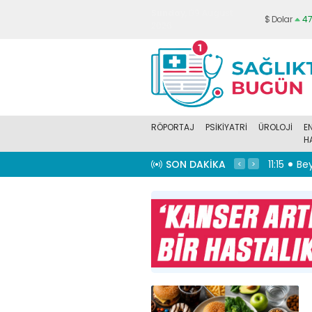
Sunday
, 09 August
$ Dolar
47
2026
RÖPORTAJ
PSİKİYATRİ
ÜROLOJİ
E
H
SON DAKIKA
u yiyeceklere dikkat
11:15
Beyin sağlığı anne karnında başlıyor!
10:55
Kar
yer
#
Dijital Sağlık ve Tarım
#
Mevliye Yavuz
#
Uzman Psikolog
<
>
i Haritası
#
sağlıkta bugün
#
sağlıkta bugün
#
ilişkiler
#
başvurular
#
sağlık
#
BüyümekDr. Öğr. Üyesi Bora Aysan
BROMİYALJİ
#
ağrı
#
sancı
#
ortodontik
#
diş teli
#
sağlıkta
yetisyen Hale Gol
#
sağlıkta
bugün
#
üsküdar üniversitesiAuran
k Psikolog İpek Erol
#
kadın
Kozmetik
#
Abdullah Karataş
#
Kozmetik
rı
#
NP İstanbul
#
Üsküdar
sektörü
#
yapay zeka yatırım
#
sağlıkta
#
Sağlıkta bugünMemorial
bugünKlamidya enfeksiyonu
#
Veteriner
ubu
#
Bora Uludüz
#
CEO
Hekim Orkun Bürün
#
Boehringer
ial sanat galerisi
#
Yüzme
Ingelheim
#
Sağlıkta bugün
#
Hayvan
. Dr. Haluk Özkarakaş
#
geniz
sağlığıDr. Erkan Sarıyıldız
#
Acıbadem Life
ta bugün
#
bilinen yanlışlar
Danışmanı
#
uzun yaşam
#
sağlıkta