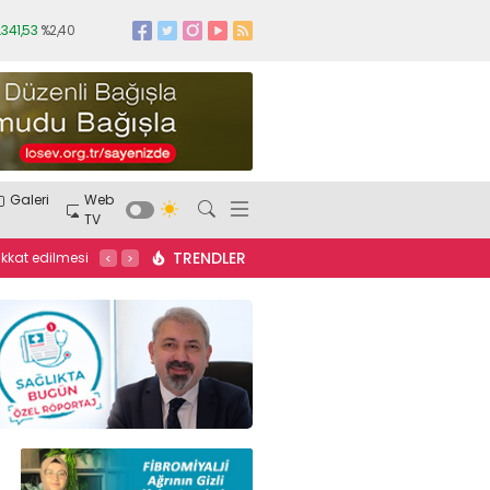
.341,53
%2,40
RÖPORTAJ
PSİKİYATRİ
Galeri
Web
ÜROLOJİ
TV
ENFEKSİYON HASTALIKLARI
TRENDLER
12:31
Yaz sonu cilt lekelerine karşı önlem zamanı
12:11
SAHİM-SEN Başkanı Akarke
Sağlık ve Tarım
#
Mevliye Yavuz
#
Uzman Psikolog
#
zararlı y
<
>
ğlıkta bugün
#
sağlıkta bugün
#
ilişkiler
gereken yiyec
JİNEKOLOJİ
lar
#
sağlık
#
BüyümekDr. Öğr. Üyesi Bora Aysan
#
sağlıkta b
ğrı
#
sancı
#
ortodontik
#
diş teli
#
sağlıkta
Burcu P
KBB
l
#
sağlıkta
bugün
#
üsküdar üniversitesiAuran
NPİSTANBUL 
Erol
#
kadın
Kozmetik
#
Abdullah Karataş
#
Kozmetik
#
gelişim
#
DİĞER
l
#
Üsküdar
sektörü
#
yapay zeka yatırım
#
sağlıkta
Özel
#
Anadolu
ugünMemorial
bugünKlamidya enfeksiyonu
#
Veteriner
bugün
#
haz
DİŞ HEKİMLİĞİ
Güncel
udüz
#
CEO
Hekim Orkun Bürün
#
Boehringer
dissinerjiAcıb
BEYİN VE SİNİR CERRAHİSİ
isi
#
Yüzme
Ingelheim
#
Sağlıkta bugün
#
Hayvan
İsmail Çalıkoğ
akaş
#
geniz
sağlığıDr. Erkan Sarıyıldız
#
Acıbadem Life
#
hazımsızlık
KARDİYOLOJİ
inen yanlışlar
Danışmanı
#
uzun yaşam
#
sağlıkta
Arbutin S