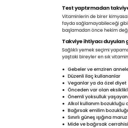
Test yaptırmadan takviy
Vitaminlerin de birer kimyasa
fayda sağlamayabileceği gibi 
başlamadan önce hekim değe
Takviye ihtiyacı duyulan 
Sağlıklı yemek seçimi yapamay
yaştaki bireyler en sık vitamin
Gebeler ve emziren annel
Düzenli ilaç kullananlar
Veganlar ya da özel diyet
Önceden var olan eksiklik
Önemli yoksulluk yaşayan
Alkol kullanım bozukluğu 
Bağırsak emilim bozukluğu
Sınırlı güneş ışığına maruz
Mide ve bağırsak cerrahis