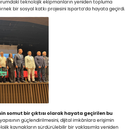
r durumdaki teknolojik ekipmanların yeniden topluma
nek bir sosyal katkı projesini Isparta’da hayata geçirdi.
nin somut bir çıktısı olarak hayata geçirilen bu
ltyapısının güçlendirilmesini, dijital imkânlara erişimin
ojik kaynakların sürdürülebilir bir yaklaşımla yeniden