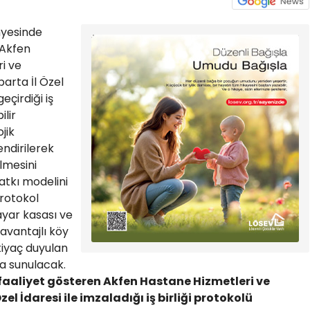
nyesinde
 Akfen
i ve
sparta İl Özel
eçirdiği iş
ilir
jik
ndirilerek
lmesini
atkı modelini
Protokol
ayar kasası ve
avantajlı köy
tiyaç duyulan
a sunulacak.
aaliyet gösteren Akfen Hastane Hizmetleri ve
Özel İdaresi ile imzaladığı iş birliği protokolü