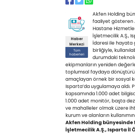
Akfen Holding bü
faaliyet gösteren
Hastane Hizmetler
İşletmecilik A.Ş., I
Haber
İdaresi ile hayata g
Merkezi
birliğiyle, kullanılab
Tüm
haberleri
durumdaki teknolo
ekipmanların yeniden değerle
toplumsal faydaya dönüştürü
amaçlayan örnek bir sosyal k
Isparta’da uygulamaya aldı. 
kapsamında 1.000 adet bilgis
1.000 adet monitör, başta dez
ve mahalleler olmak üzere ih
kurum ve alanların kullanımın
Akfen Holding bünyesinde f
İşletmecilik A.Ş., Isparta İl 