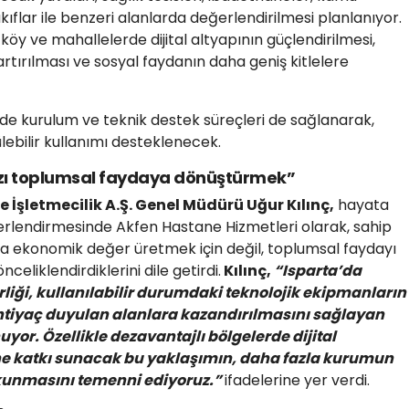
ıflar ile benzeri alanlarda değerlendirilmesi planlanıyor.
 köy ve mahallelerde dijital altyapının güçlendirilmesi,
artırılması ve sosyal faydanın daha geniş kitlelere
nde kurulum ve teknik destek süreçleri de sağlanarak,
lebilir kullanımı desteklenecek.
zı toplumsal faydaya dönüştürmek”
 İşletmecilik A.Ş. Genel Müdürü Uğur Kılınç,
hayata
 değerlendirmesinde Akfen Hastane Hizmetleri olarak, sahip
a ekonomik değer üretmek için değil, toplumsal faydayı
eliklendirdiklerini dile getirdi.
Kılınç,
“Isparta’da
rliği, kullanılabilir durumdaki teknolojik ekipmanların
ihtiyaç duyulan alanlara kazandırılmasını sağlayan
uyor. Özellikle dezavantajlı bölgelerde dijital
ne katkı sunacak bu yaklaşımın, daha fazla kurumun
kunmasını temenni ediyoruz.”
ifadelerine yer verdi.