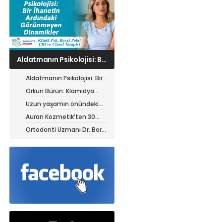
Orkun Bürün: Klamidya
enfeksiyonu çok kedili
ortamlarda birden fazla
Aldatmanın Psikolojisi: Bir
kediyi etkileyebilir
İhanetin Ardındaki
Orkun Bürün: Klamidya
Görünmeyen Dinamikler
enfeksiyonu çok kedili
Uzun yaşamın önündeki
ortamlarda birden fazla
yeni engel: Modern yaşam
Auran Kozmetik’ten 30
kediyi etkileyebilir
tarzı
Milyon TL’lik yatırım
Ortodonti Uzmanı Dr. Bora
Aysan’dan tel tedavisi
görenlere kritik uyarılar