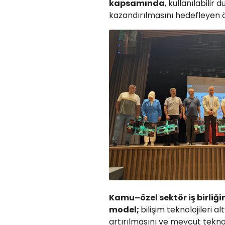
kapsamında
, kullanılabili
kazandırılmasını hedefleyen ör
Kamu–özel sektör iş birliği
model;
bilişim teknolojileri a
artırılmasını ve mevcut teknol