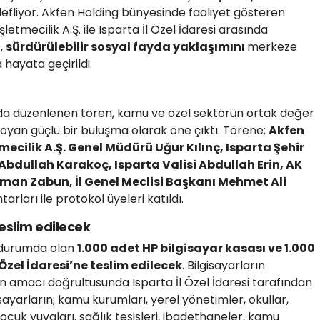
efliyor. Akfen Holding bünyesinde faaliyet gösteren
etmecilik A.Ş. ile Isparta İl Özel İdaresi arasında
e,
sürdürülebilir sosyal fayda yaklaşımını
merkeze
hayata geçirildi.
a’da düzenlenen tören, kamu ve özel sektörün ortak değer
oyan güçlü bir buluşma olarak öne çıktı. Törene;
Akfen
mecilik A.Ş. Genel Müdürü Uğur Kılınç, Isparta Şehir
bdullah Karakoç, Isparta Valisi Abdullah Erin, AK
Osman Zabun, İl Genel Meclisi Başkanı Mehmet Ali
rları ile protokol üyeleri katıldı.
teslim edilecek
r durumda olan
1.000 adet HP bilgisayar kasası ve 1.000
Özel İdaresi’ne teslim edilecek
. Bilgisayarların
ün amacı doğrultusunda Isparta İl Özel İdaresi tarafından
isayarların; kamu kurumları, yerel yönetimler, okullar,
çocuk yuvaları, sağlık tesisleri, ibadethaneler, kamu