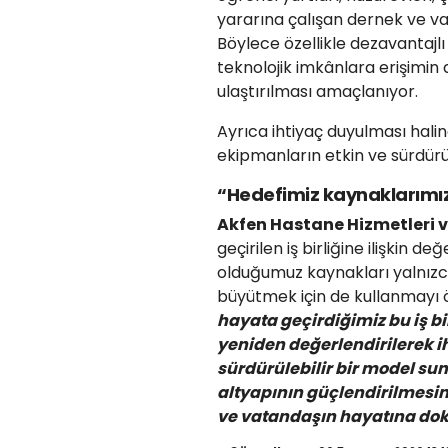
yararına çalışan dernek ve vak
Böylece özellikle dezavantajlı
teknolojik imkânlara erişimin 
ulaştırılması amaçlanıyor.
Ayrıca ihtiyaç duyulması hali
ekipmanların etkin ve sürdürü
“Hedefimiz kaynaklarımı
Akfen Hastane Hizmetleri ve
geçirilen iş birliğine ilişkin
olduğumuz kaynakları yalnızc
büyütmek için de kullanmayı önc
hayata geçirdiğimiz bu iş bi
yeniden değerlendirilerek 
sürdürülebilir bir model sun
altyapının güçlendirilmesi
ve vatandaşın hayatına do