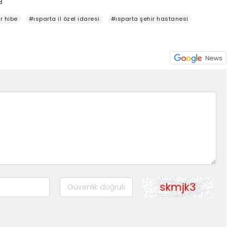
8
r hibe
#ısparta il özel idaresi
#ısparta şehir hastanesi