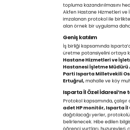
topluma kazandırılmasını hed
Akfen Hastane Hizmetleri ve İşl
imzalanan protokol ile birlikt
alan örnek bir uygulama daha 
Geniş katılım
İş birliği kapsamında Ispart
üretme potansiyelini ortaya k
Hastane Hizmetleri ve İşlet
Hastanesi İşletme Müdürü A
Parti Isparta Milletvekili 
Ertuğrul,
mahalle ve köy muhta
Isparta İl Özel İdaresi’ne 
Protokol kapsamında, çalışı
adet HP monitör, Isparta İl 
dağıtılacağı yerler, protokol
belirlenecek. Hibe edilen bilg
öğrenci yurtları, huzurevleri, 