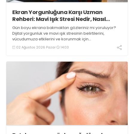
Ekran Yorgunluğuna Karşı Uzman
Rehberi: Mavi Işık Stresi Nedir, Nasıl
Önlenir?
Gün boyu ekrana bakmaktan gözleriniz mi yoruluyor?
Dijital yorgunluk ve mavi ışık stresinin belirtilerini,
vücudumuza etkilerini ve korunmak için
uygulayabileceğiniz 5 etkili yöntemi öğrenin
02 Ağustos 2026 Pazar
14:03