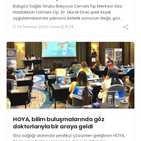
Batıgöz Sağlık Grubu Balçova Cerrahi Tıp Merkezi Göz
Hastalıkları Uzmanı Op. Dr. Murat Direl, ipek kirpik
uygulamalarında yalnızca estetik sonucun değil, göz
sağlığının korunmasının da ön planda tutulması
24 Temmuz 2026 Cuma
15:34
gerektiğini belirtiyor
HOYA, bilim buluşmalarında göz
doktorlarıyla bir araya geldi
Göz sağlığı alanında yenilikçi çözümler geliştiren HOYA,