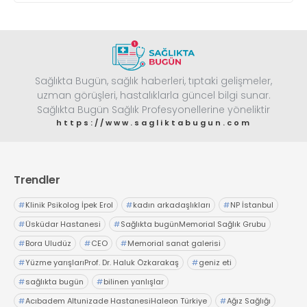
tek başına kesin tanı koyan testler olarak
değerlendirilmemesi gerektiğini vurguluyor
Sağlıkta Bugün, sağlık haberleri, tıptaki gelişmeler,
uzman görüşleri, hastalıklarla güncel bilgi sunar.
Sağlıkta Bugün Sağlık Profesyonellerine yöneliktir
https://www.sagliktabugun.com
Trendler
#
Klinik Psikolog İpek Erol
#
kadın arkadaşlıkları
#
NP İstanbul
#
Üsküdar Hastanesi
#
Sağlıkta bugünMemorial Sağlık Grubu
#
Bora Uludüz
#
CEO
#
Memorial sanat galerisi
#
Yüzme yarışlarıProf. Dr. Haluk Özkarakaş
#
geniz eti
#
sağlıkta bugün
#
bilinen yanlışlar
#
Acıbadem Altunizade HastanesiHaleon Türkiye
#
Ağız Sağlığı