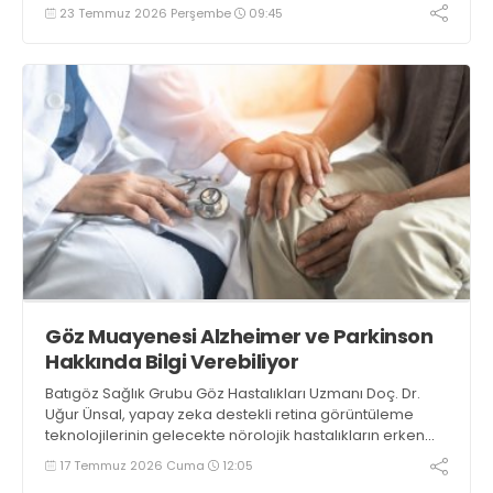
önemli uyarılar ve önerilerde bulundu
23 Temmuz 2026 Perşembe
09:45
Göz Muayenesi Alzheimer ve Parkinson
Hakkında Bilgi Verebiliyor
Batıgöz Sağlık Grubu Göz Hastalıkları Uzmanı Doç. Dr.
Uğur Ünsal, yapay zeka destekli retina görüntüleme
teknolojilerinin gelecekte nörolojik hastalıkların erken
değerlendirilmesinde önemli bir rol üstlenebileceğini,
17 Temmuz 2026 Cuma
12:05
ancak mevcut bilimsel veriler ışığında bu yöntemlerin