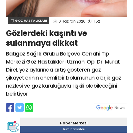
Web TV
Galeri
Yazarlar
GÖZ HASTALIKLARI
SAĞLIK
sagliktabugun@gmail.com
GÖZ HASTALIKLARI
10 Haziran 2026
11:52
GASTROENTEROLOJİ
Gözlerdeki kaşıntı ve
ÇOCUK SAĞLIĞI VE HASTALIKLARI
sulanmaya dikkat
GENEL CERRAHİ
SENDİKALAR
Batıgöz Sağlık Grubu Balçova Cerrahi Tıp
Merkezi Göz Hastalıkları Uzmanı Op. Dr. Murat
GÖGÜS HASTALIKLARI
Direl, yaz aylarında artış gösteren göz
DERMATOLOJİ
şikayetlerinin önemli bir bölümünün alerjik göz
ENDOKRİNOLOJİ
nezlesi ve göz kuruluğuyla ilişkili olabileceğini
NÖROLOJİ
belirtiyor
ORTOPEDİ VE TRAVMATOLOJİ
DAHİLİYE
FİZİK TEDAVİ VE REHABİLİTASYON
Haber Merkezi
KADIN HASTALIKLARI VE DOĞUM
Tüm haberleri