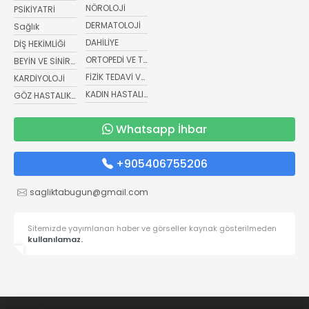
NÖROLOJİ
PSİKİYATRİ
DERMATOLOJİ
Sağlık
DAHİLİYE
DİŞ HEKİMLİĞİ
ORTOPEDİ VE TRAVMATOLOJİ
BEYİN VE SİNİR CERRAHİSİ
FİZİK TEDAVİ VE REHABİLİTASYON
KARDİYOLOJİ
KADIN HASTALIKLARI VE DOĞUM
GÖZ HASTALIKLARI
Whatsapp İhbar
+905406755206
sagliktabugun@gmail.com
Sitemizde yayımlanan haber ve görseller kaynak gösterilmeden
kullanılamaz.