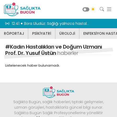
iriyor
12:41
Bora Uludüz: Sağlığı yalnızca hastalıkların tedavisiyle sınırlı görmüyoruz
12:31
Geniz eti 
RÖPORTAJ
PSİKİYATRİ
ÜROLOJİ
ENFEKSİYON HASTA
RÖPORTAJ
PSİKİYATRİ
#Kadın Hastalıkları ve Doğum Uzmanı
ÜROLOJİ
Prof. Dr. Yusuf Üstün
haberler
ENFEKSİYON HASTALIKLARI
Listelenecek haber bulunamadı.
JİNEKOLOJİ
KBB
DİĞER
DİŞ HEKİMLİĞİ
Güncel
Sağlıkta Bugün, sağlık haberleri, tıptaki gelişmeler,
BEYİN VE SİNİR CERRAHİSİ
uzman görüşleri, hastalıklarla güncel bilgi sunar.
Sağlıkta Bugün Sağlık Profesyonellerine yöneliktir
KARDİYOLOJİ