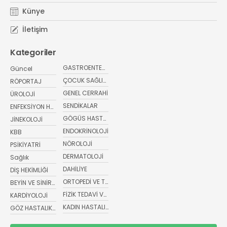
Künye
İletişim
Kategoriler
GASTROENTEROLOJİ
Güncel
ÇOCUK SAĞLIĞI VE HASTALIKLARI
RÖPORTAJ
GENEL CERRAHİ
ÜROLOJİ
SENDİKALAR
ENFEKSİYON HASTALIKLARI
GÖGÜS HASTALIKLARI
JİNEKOLOJİ
ENDOKRİNOLOJİ
KBB
NÖROLOJİ
PSİKİYATRİ
DERMATOLOJİ
Sağlık
DAHİLİYE
DİŞ HEKİMLİĞİ
ORTOPEDİ VE TRAVMATOLOJİ
BEYİN VE SİNİR CERRAHİSİ
FİZİK TEDAVİ VE REHABİLİTASYON
KARDİYOLOJİ
KADIN HASTALIKLARI VE DOĞUM
GÖZ HASTALIKLARI