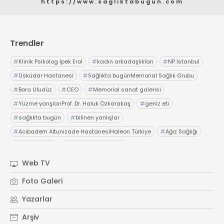
https://www.sagliktabugun.com
Web TV
Galeri
Yazarlar
GÖZ HASTALIKLARI
SAĞLIK
sagliktabugun@gmail.com
GASTROENTEROLOJİ
Trendler
ÇOCUK SAĞLIĞI VE HASTALIKLARI
#
Klinik Psikolog İpek Erol
#
kadın arkadaşlıkları
#
NP İstanbul
GENEL CERRAHİ
#
Üsküdar Hastanesi
#
Sağlıkta bugünMemorial Sağlık Grubu
SENDİKALAR
#
Bora Uludüz
#
CEO
#
Memorial sanat galerisi
GÖGÜS HASTALIKLARI
#
Yüzme yarışlarıProf. Dr. Haluk Özkarakaş
#
geniz eti
#
sağlıkta bugün
#
bilinen yanlışlar
DERMATOLOJİ
#
Acıbadem Altunizade HastanesiHaleon Türkiye
#
Ağız Sağlığı
ENDOKRİNOLOJİ
#
OTC Wellnes
#
Işıl Sağlam Balaban
NÖROLOJİ
#
Kristin Aslaner ArasUzm. Dyt. Büşra Şen
Web TV
ORTOPEDİ VE TRAVMATOLOJİ
#
Memorial Ataşehir Hastanesi
DAHİLİYE
Foto Galeri
#
PMOS (Polikistik Metabolik Over Sendromu)
FİZİK TEDAVİ VE REHABİLİTASYON
Yazarlar
#
yaz ayları kritik öneri
#
sağlıkta bugün
KADIN HASTALIKLARI VE DOĞUM
Arşiv