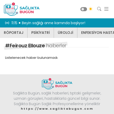
dikkat
11:15
Beyin sağlığı anne karnında başlıyor!
10:55
Karnınız 
RÖPORTAJ
PSİKİYATRİ
ÜROLOJİ
ENFEKSİYON HASTA
RÖPORTAJ
PSİKİYATRİ
#Feirouz Ellouze
haberler
ÜROLOJİ
Listelenecek haber bulunamadı.
ENFEKSİYON HASTALIKLARI
JİNEKOLOJİ
KBB
DİĞER
Sağlıkta Bugün, sağlık haberleri, tıptaki gelişmeler,
DİŞ HEKİMLİĞİ
Güncel
uzman görüşleri, hastalıklarla güncel bilgi sunar.
BEYİN VE SİNİR CERRAHİSİ
Sağlıkta Bugün Sağlık Profesyonellerine yöneliktir
https://www.sagliktabugun.com
KARDİYOLOJİ