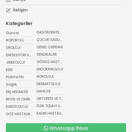
İletişim
Kategoriler
GASTROENTEROLOJİ
Güncel
ÇOCUK SAĞLIĞI VE HASTALIKLARI
RÖPORTAJ
GENEL CERRAHİ
ÜROLOJİ
SENDİKALAR
ENFEKSİYON HASTALIKLARI
GÖGÜS HASTALIKLARI
JİNEKOLOJİ
ENDOKRİNOLOJİ
KBB
NÖROLOJİ
PSİKİYATRİ
DERMATOLOJİ
Sağlık
DAHİLİYE
DİŞ HEKİMLİĞİ
ORTOPEDİ VE TRAVMATOLOJİ
BEYİN VE SİNİR CERRAHİSİ
FİZİK TEDAVİ VE REHABİLİTASYON
KARDİYOLOJİ
KADIN HASTALIKLARI VE DOĞUM
GÖZ HASTALIKLARI
Whatsapp İhbar