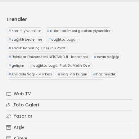
Web TV
Galeri
Yazarlar
GÖZ HASTALIKLARI
SAĞLIK
Trendler
sagliktabugun@gmail.com
GASTROENTEROLOJİ
#
zararlı yiyecekler
#
dikkat edilmesi gereken yiyecekler
ÇOCUK SAĞLIĞI VE HASTALIKLARI
#
sağlıklı beslenme
#
sağlıkta bugün
GENEL CERRAHİ
#
sağlık haberDoç. Dr. Burcu Polat
SENDİKALAR
#
Üsküdar Üniversitesi NPİSTANBUL Hastanesi
#
beyin sağlığı
GÖGÜS HASTALIKLARI
#
gelişim
#
sağlıkta bugünProf. Dr. Melih Özel
DERMATOLOJİ
#
Anadolu Sağlık Merkezi
#
sağlıkta bugün
#
hazımsızlık
ENDOKRİNOLOJİ
#
abdominofrenik dissinerjiAcıbadem Fulya Hastanesi
#
Dr. İsmail Çalıkoğlu
#
şiddetli karın ağrıları
#
hazımsızlık
NÖROLOJİ
Web TV
#
sağlıkta bugünElensilia Arbutin Serum
#
K-Land
ORTOPEDİ VE TRAVMATOLOJİ
Foto Galeri
#
Kore cilt bakım
#
sağlıkta bugün
#
sağlık haberler
DAHİLİYE
Yazarlar
FİZİK TEDAVİ VE REHABİLİTASYON
Arşiv
KADIN HASTALIKLARI VE DOĞUM
Künye