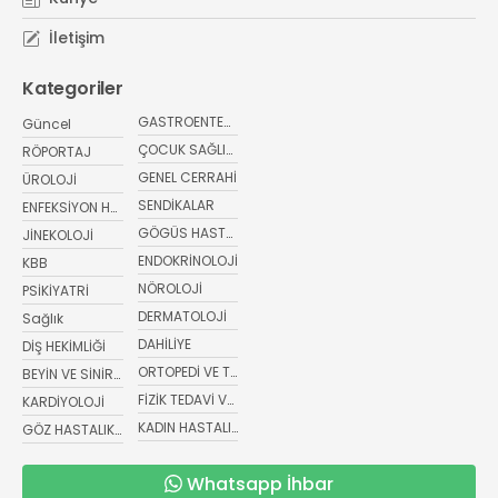
İletişim
Kategoriler
GASTROENTEROLOJİ
Güncel
ÇOCUK SAĞLIĞI VE HASTALIKLARI
RÖPORTAJ
GENEL CERRAHİ
ÜROLOJİ
SENDİKALAR
ENFEKSİYON HASTALIKLARI
GÖGÜS HASTALIKLARI
JİNEKOLOJİ
ENDOKRİNOLOJİ
KBB
NÖROLOJİ
PSİKİYATRİ
DERMATOLOJİ
Sağlık
DAHİLİYE
DİŞ HEKİMLİĞİ
ORTOPEDİ VE TRAVMATOLOJİ
BEYİN VE SİNİR CERRAHİSİ
FİZİK TEDAVİ VE REHABİLİTASYON
KARDİYOLOJİ
KADIN HASTALIKLARI VE DOĞUM
GÖZ HASTALIKLARI
Whatsapp İhbar