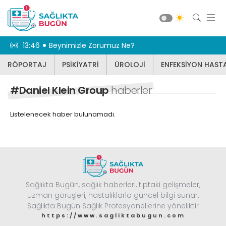
aş oldu
13:46
Beynimizle Zorumuz Ne?
11:24
Vücut sağl
RÖPORTAJ
PSİKİYATRİ
ÜROLOJİ
ENFEKSİYON HASTA
RÖPORTAJ
PSİKİYATRİ
#Daniel Klein Group
haberler
ÜROLOJİ
Listelenecek haber bulunamadı.
ENFEKSİYON HASTALIKLARI
JİNEKOLOJİ
KBB
DİĞER
Sağlıkta Bugün, sağlık haberleri, tıptaki gelişmeler,
DİŞ HEKİMLİĞİ
Güncel
uzman görüşleri, hastalıklarla güncel bilgi sunar.
BEYİN VE SİNİR CERRAHİSİ
Sağlıkta Bugün Sağlık Profesyonellerine yöneliktir
https://www.sagliktabugun.com
KARDİYOLOJİ