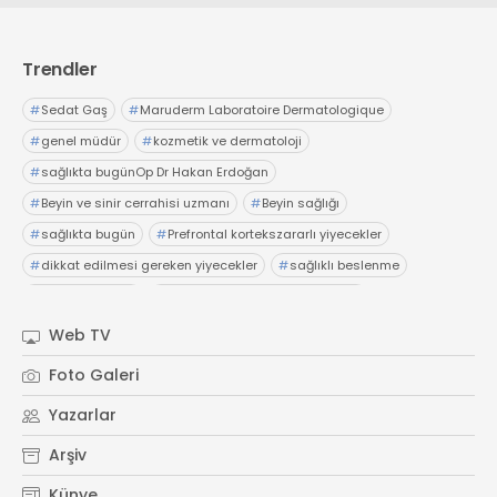
Web TV
Galeri
Yazarlar
GÖZ HASTALIKLARI
SAĞLIK
Trendler
sagliktabugun@gmail.com
GASTROENTEROLOJİ
#
Sedat Gaş
#
Maruderm Laboratoire Dermatologique
ÇOCUK SAĞLIĞI VE HASTALIKLARI
#
genel müdür
#
kozmetik ve dermatoloji
GENEL CERRAHİ
#
sağlıkta bugünOp Dr Hakan Erdoğan
SENDİKALAR
#
Beyin ve sinir cerrahisi uzmanı
#
Beyin sağlığı
GÖGÜS HASTALIKLARI
#
sağlıkta bugün
#
Prefrontal kortekszararlı yiyecekler
DERMATOLOJİ
#
dikkat edilmesi gereken yiyecekler
#
sağlıklı beslenme
ENDOKRİNOLOJİ
#
sağlıkta bugün
#
sağlık haberDoç. Dr. Burcu Polat
#
Üsküdar Üniversitesi NPİSTANBUL Hastanesi
#
beyin sağlığı
NÖROLOJİ
Web TV
#
gelişim
#
sağlıkta bugünProf. Dr. Melih Özel
ORTOPEDİ VE TRAVMATOLOJİ
Foto Galeri
#
Anadolu Sağlık Merkezi
#
sağlıkta bugün
#
hazımsızlık
DAHİLİYE
Yazarlar
#
abdominofrenik dissinerji
FİZİK TEDAVİ VE REHABİLİTASYON
Arşiv
KADIN HASTALIKLARI VE DOĞUM
Künye