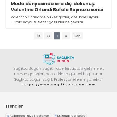
Moda dünyasında sıra dışı dokunuş:
Web TV
Galeri
Yazarlar
GÖZ HASTALIKLARI
Valentino Orlandi Bufalo Boynuzu serisi
SAĞLIK
Valentino Orlandi’de bu kez gözler, özel koleksiyonu
sagliktabugun@gmail.com
GASTROENTEROLOJİ
‘Bufalo Boynuzu Serisi’ gözlüklerine çevrildi
ÇOCUK SAĞLIĞI VE HASTALIKLARI
İlk
««
1
»»
Son
GENEL CERRAHİ
SENDİKALAR
GÖGÜS HASTALIKLARI
DERMATOLOJİ
Sağlıkta Bugün, sağlık haberleri, tıptaki gelişmeler,
ENDOKRİNOLOJİ
uzman görüşleri, hastalıklarla güncel bilgi sunar.
NÖROLOJİ
Sağlıkta Bugün Sağlık Profesyonellerine yöneliktir
https://www.sagliktabugun.com
ORTOPEDİ VE TRAVMATOLOJİ
DAHİLİYE
FİZİK TEDAVİ VE REHABİLİTASYON
Trendler
KADIN HASTALIKLARI VE DOĞUM
#
Acıbadem Fulya Hastanesi
#
Dr. İsmail Çalıkoğlu