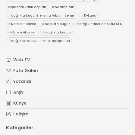
#
şiddetli karın ağrıları
#
hazımsızlık
#
sağlıkta bugünElensilia Arbutin Serum
#
K-Land
#
Kore cilt bakım
#
sağlıkta bugün
#
sağlık haberlerSAHİM SEN
#
Özlem Akarken
#
sağlıkta bugün
#
sağlık ve sosyal hizmet çalışanları
#
özlük haklarıOp. Dr. Adil Güçal Güçlü
#
Medstar Antalya Hastanesi
#
üroloji
#
böbrekler
Web TV
#
sağlıkta bugünBayer
#
Dijital Sağlık ve Tarım Girişimleri Haritası
Foto Galeri
#
sağlıkta bugün
#
başvurular
#
sağlık haberler
Yazarlar
Arşiv
Künye
İletişim
Kategoriler