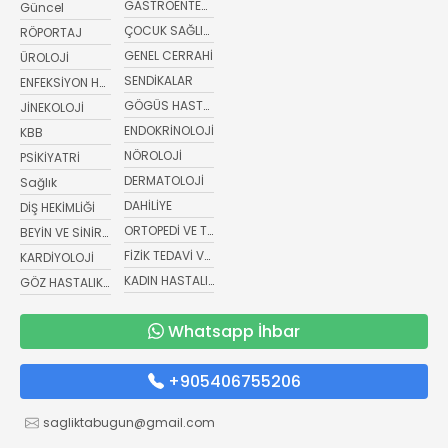
GASTROENTEROLOJİ
Güncel
ÇOCUK SAĞLIĞI VE HASTALIKLARI
RÖPORTAJ
GENEL CERRAHİ
ÜROLOJİ
SENDİKALAR
ENFEKSİYON HASTALIKLARI
GÖGÜS HASTALIKLARI
JİNEKOLOJİ
ENDOKRİNOLOJİ
KBB
NÖROLOJİ
PSİKİYATRİ
DERMATOLOJİ
Sağlık
DAHİLİYE
DİŞ HEKİMLİĞİ
ORTOPEDİ VE TRAVMATOLOJİ
BEYİN VE SİNİR CERRAHİSİ
FİZİK TEDAVİ VE REHABİLİTASYON
KARDİYOLOJİ
KADIN HASTALIKLARI VE DOĞUM
GÖZ HASTALIKLARI
Whatsapp İhbar
+905406755206
sagliktabugun@gmail.com