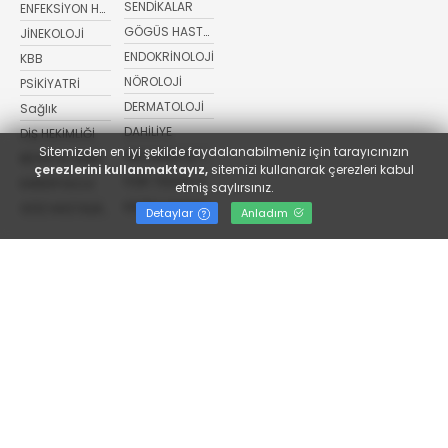
SENDİKALAR
ENFEKSİYON HASTALIKLARI
GÖGÜS HASTALIKLARI
JİNEKOLOJİ
ENDOKRİNOLOJİ
KBB
NÖROLOJİ
PSİKİYATRİ
DERMATOLOJİ
Sağlık
DAHİLİYE
DİŞ HEKİMLİĞİ
Sitemizden en iyi şekilde faydalanabilmeniz için tarayıcınızın
ORTOPEDİ VE TRAVMATOLOJİ
BEYİN VE SİNİR CERRAHİSİ
çerezlerini kullanmaktayız,
sitemizi kullanarak çerezleri kabul
FİZİK TEDAVİ VE REHABİLİTASYON
KARDİYOLOJİ
etmiş saylırsınız.
KADIN HASTALIKLARI VE DOĞUM
GÖZ HASTALIKLARI
Detaylar
Anladım
Whatsapp İhbar
+905406755206
sagliktabugun@gmail.com
Sitemizde yayımlanan haber ve görseller kaynak gösterilmeden
kullanılamaz.