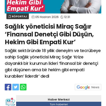
Web TV
Galeri
Yazarlar
GÖZ HASTALIKLARI
SAĞLIK
sagliktabugun@gmail.com
RÖPORTAJ
05 Haziran 2026
12:31
GASTROENTEROLOJİ
Sağlık yöneticisi Miraç Sağır
ÇOCUK SAĞLIĞI VE HASTALIKLARI
‘Finansal Denetçi Gibi Düşün,
GENEL CERRAHİ
Hekim Gibi Empati Kur’
SENDİKALAR
GÖGÜS HASTALIKLARI
Sağlık sektöründe 18 yıllık deneyim ve tecrübeye
DERMATOLOJİ
sahip Sağlık yöneticisi Miraç Sağır ‘Krize
dayanıklı bir kurumun lideri ‘finansal bir denetçi
ENDOKRİNOLOJİ
gibi düşünen ama bir hekim gibi empati
NÖROLOJİ
kurabilen’ liderdir’ dedi
ORTOPEDİ VE TRAVMATOLOJİ
DAHİLİYE
FİZİK TEDAVİ VE REHABİLİTASYON
Haber Merkezi
KADIN HASTALIKLARI VE DOĞUM
Tüm haberleri