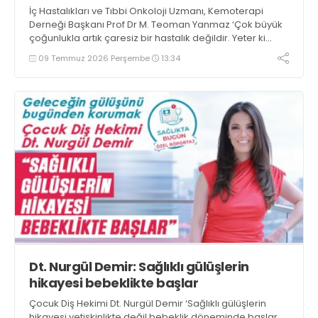
İç Hastalıkları ve Tıbbi Onkoloji Uzmanı, Kemoterapi
Derneği Başkanı Prof Dr M. Teoman Yanmaz ‘Çok büyük
çoğunlukla artık çaresiz bir hastalık değildir. Yeter ki
teşhisi mümkün olan en erken durumda koyup
09 Temmuz 2026 Perşembe
13:34
onkologun önerisi doğrultusunda test ve tedavilerini
uygun şekilde yaptıralım’ dedi
Dt. Nurgül Demir: Sağlıklı gülüşlerin
hikayesi bebeklikte başlar
Çocuk Diş Hekimi Dt. Nurgül Demir ‘Sağlıklı gülüşlerin
hikayesi yetişkinlikte değil bebeklik döneminde başlar.