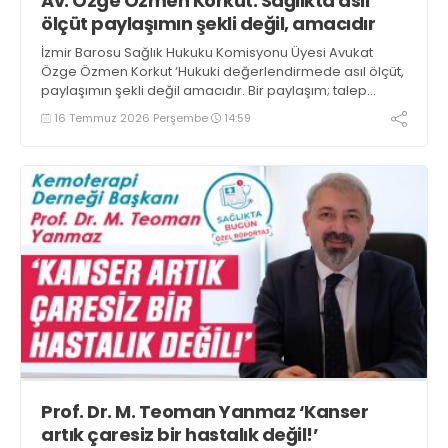
Av. Özge Özmen Korkut: Sağlıkta asıl
ölçüt paylaşımın şekli değil, amacıdır
İzmir Barosu Sağlık Hukuku Komisyonu Üyesi Avukat
Özge Özmen Korkut ‘Hukuki değerlendirmede asıl ölçüt,
paylaşımın şekli değil amacıdır. Bir paylaşım; talep
oluşturuyorsa, rakiplerden üstünlük ima ediyorsa, başarı
16 Temmuz 2026 Perşembe
14:59
garantisi veriyorsa artık bilgilendirme sınırını aşarak
reklam niteliğine dönüşebilir’ dedi
Prof. Dr. M. Teoman Yanmaz ‘Kanser
artık çaresiz bir hastalık değil!’