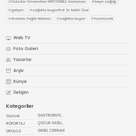
#
Üsküdar Üniversitesi NPİSTANBUL Hastanesi
#
beyin sağlığı
#
gelişim
#
sağlıkta bugünProf. Dr. Melih Özel
#
Anadolu Sağlık Merkezi
#
sağlıkta bugün
#
hazımsızlık
#
abdominofrenik dissinerjiAcıbadem Fulya Hastanesi
#
Dr. İsmail Çalıkoğlu
#
şiddetli karın ağrıları
#
hazımsızlık
Web TV
#
sağlıkta bugünElensilia Arbutin Serum
#
K-Land
Foto Galeri
#
Kore cilt bakım
#
sağlıkta bugün
#
sağlık haberler
Yazarlar
Arşiv
Künye
İletişim
Kategoriler
GASTROENTEROLOJİ
Güncel
ÇOCUK SAĞLIĞI VE HASTALIKLARI
RÖPORTAJ
GENEL CERRAHİ
ÜROLOJİ