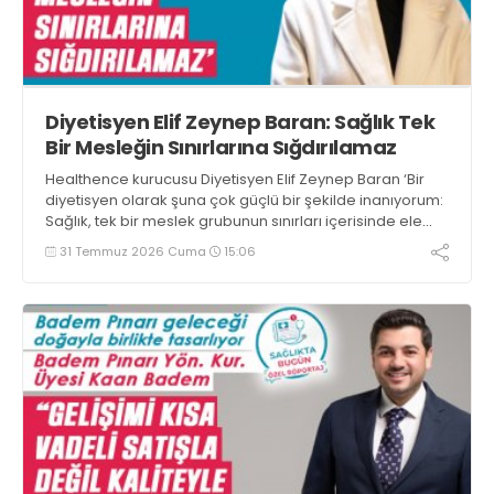
Diyetisyen Elif Zeynep Baran: Sağlık Tek
Bir Mesleğin Sınırlarına Sığdırılamaz
Healthence kurucusu Diyetisyen Elif Zeynep Baran ‘Bir
diyetisyen olarak şuna çok güçlü bir şekilde inanıyorum:
Sağlık, tek bir meslek grubunun sınırları içerisinde ele
alınamayacak kadar bütüncül bir alan’ dedi
31 Temmuz 2026 Cuma
15:06