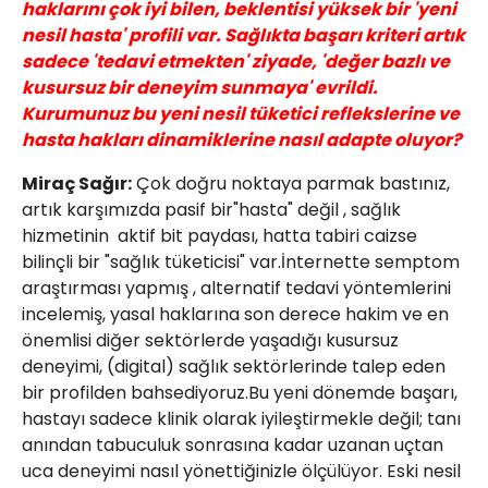
haklarını çok iyi bilen, beklentisi yüksek bir 'yeni
nesil hasta' profili var. Sağlıkta başarı kriteri artık
sadece 'tedavi etmekten' ziyade, 'değer bazlı ve
kusursuz bir deneyim sunmaya' evrildi.
Kurumunuz bu yeni nesil tüketici reflekslerine ve
hasta hakları dinamiklerine nasıl adapte oluyor?
Miraç Sağır:
Çok doğru noktaya parmak bastınız,
artık karşımızda pasif bir"hasta" değil , sağlık
hizmetinin aktif bit paydası, hatta tabiri caizse
bilinçli bir "sağlık tüketicisi" var.İnternette semptom
araştırması yapmış , alternatif tedavi yöntemlerini
incelemiş, yasal haklarına son derece hakim ve en
önemlisi diğer sektörlerde yaşadığı kusursuz
deneyimi, (digital) sağlık sektörlerinde talep eden
bir profilden bahsediyoruz.Bu yeni dönemde başarı,
hastayı sadece klinik olarak iyileştirmekle değil; tanı
anından tabuculuk sonrasına kadar uzanan uçtan
uca deneyimi nasıl yönettiğinizle ölçülüyor. Eski nesil