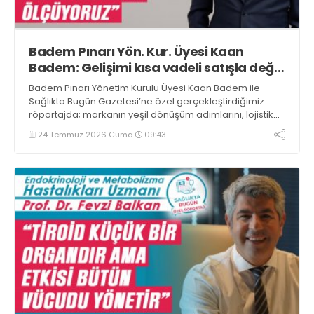
Badem Pınarı Yön. Kur. Üyesi Kaan
Badem: Gelişimi kısa vadeli satışla değil,
kaliteyle ölçüyoruz
Badem Pınarı Yönetim Kurulu Üyesi Kaan Badem ile
Sağlıkta Bugün Gazetesi’ne özel gerçekleştirdiğimiz
röportajda; markanın yeşil dönüşüm adımlarını, lojistik
stratejilerini ve operasyonel verimlilik odaklı yeni dönem
24 Temmuz 2026 Cuma
09:43
vizyonunu konuştuk