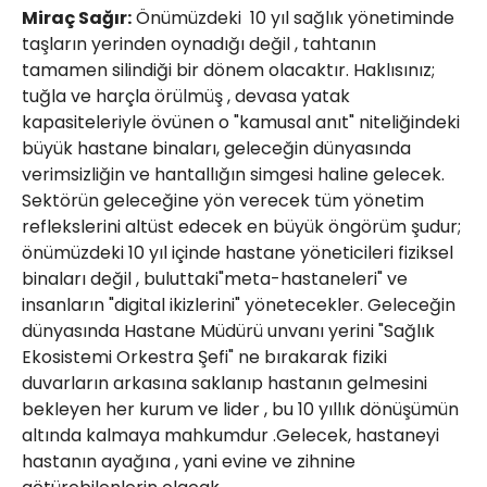
Miraç Sağır:
Önümüzdeki 10 yıl sağlık yönetiminde
taşların yerinden oynadığı değil , tahtanın
tamamen silindiği bir dönem olacaktır. Haklısınız;
tuğla ve harçla örülmüş , devasa yatak
kapasiteleriyle övünen o "kamusal anıt" niteliğindeki
büyük hastane binaları, geleceğin dünyasında
verimsizliğin ve hantallığın simgesi haline gelecek.
Sektörün geleceğine yön verecek tüm yönetim
reflekslerini altüst edecek en büyük öngörüm şudur;
önümüzdeki 10 yıl içinde hastane yöneticileri fiziksel
binaları değil , buluttaki"meta-hastaneleri" ve
insanların "digital ikizlerini" yönetecekler. Geleceğin
dünyasında Hastane Müdürü unvanı yerini "Sağlık
Ekosistemi Orkestra Şefi" ne bırakarak fiziki
duvarların arkasına saklanıp hastanın gelmesini
bekleyen her kurum ve lider , bu 10 yıllık dönüşümün
altında kalmaya mahkumdur .Gelecek, hastaneyi
hastanın ayağına , yani evine ve zihnine