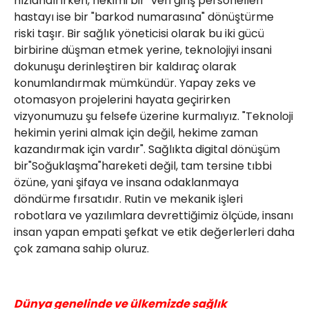
hızlandırırken, hekimi bir "veri giriş personelleri"
hastayı ise bir "barkod numarasına" dönüştürme
riski taşır. Bir sağlık yöneticisi olarak bu iki gücü
birbirine düşman etmek yerine, teknolojiyi insani
dokunuşu derinleştiren bir kaldıraç olarak
konumlandırmak mümkündür. Yapay zeks ve
otomasyon projelerini hayata geçirirken
vizyonumuzu şu felsefe üzerine kurmalıyız. "Teknoloji
hekimin yerini almak için değil, hekime zaman
kazandırmak için vardır". Sağlıkta digital dönüşüm
bir"Soğuklaşma"hareketi değil, tam tersine tıbbi
özüne, yani şifaya ve insana odaklanmaya
döndürme fırsatıdır. Rutin ve mekanik işleri
robotlara ve yazılımlara devrettiğimiz ölçüde, insanı
insan yapan empati şefkat ve etik değerlerleri daha
çok zamana sahip oluruz.
Dünya genelinde ve ülkemizde sağlık