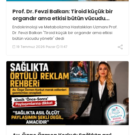
Prof. Dr. Fevzi Balkan: Tiroid küçük bir
organdır ama etkisi bütün vücudu
yönetir
Endokrinoloji ve Metabolizma Hastalıkları Uzmanı Prof.
Dr. Fevzi Balkan 'Tiroid küçük bir organdır ama etkisi
bütün vücudu yönetir' dedi
19 Temmuz 2026 Pazar
11:47