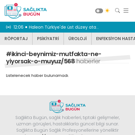
yanlış
12:06
Haleon Türkiye'de üst düzey atamalar
11:54
PMOS (Polikistik Met
RÖPORTAJ
PSİKİYATRİ
ÜROLOJİ
ENFEKSİYON HASTA
RÖPORTAJ
PSİKİYATRİ
#ikinci-beynimiz-mutfakta-ne-
ÜROLOJİ
yiyorsak-o-muyuz/568
haberler
ENFEKSİYON HASTALIKLARI
Listelenecek haber bulunamadı.
JİNEKOLOJİ
KBB
DİĞER
DİŞ HEKİMLİĞİ
Güncel
Sağlıkta Bugün, sağlık haberleri, tıptaki gelişmeler,
BEYİN VE SİNİR CERRAHİSİ
uzman görüşleri, hastalıklarla güncel bilgi sunar.
Sağlıkta Bugün Sağlık Profesyonellerine yöneliktir
KARDİYOLOJİ