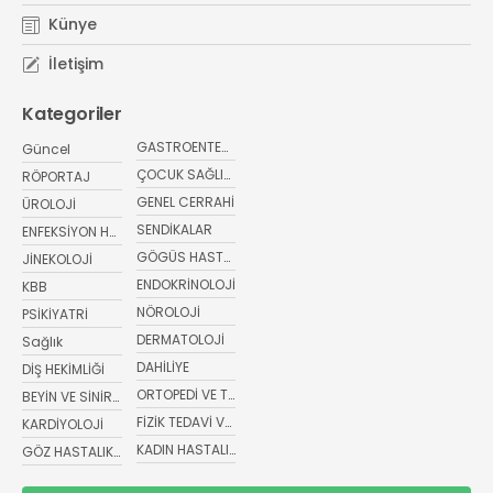
Künye
İletişim
Kategoriler
GASTROENTEROLOJİ
Güncel
ÇOCUK SAĞLIĞI VE HASTALIKLARI
RÖPORTAJ
GENEL CERRAHİ
ÜROLOJİ
SENDİKALAR
ENFEKSİYON HASTALIKLARI
GÖGÜS HASTALIKLARI
JİNEKOLOJİ
ENDOKRİNOLOJİ
KBB
NÖROLOJİ
PSİKİYATRİ
DERMATOLOJİ
Sağlık
DAHİLİYE
DİŞ HEKİMLİĞİ
ORTOPEDİ VE TRAVMATOLOJİ
BEYİN VE SİNİR CERRAHİSİ
FİZİK TEDAVİ VE REHABİLİTASYON
KARDİYOLOJİ
KADIN HASTALIKLARI VE DOĞUM
GÖZ HASTALIKLARI