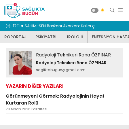
 zamanı
12:11
SAHİM-SEN Başkanı Akarken: Kalıcı çözüm şart
12:03
Uzman isim
RÖPORTAJ
PSİKİYATRİ
ÜROLOJİ
ENFEKSİYON HASTA
RÖPORTAJ
PSİKİYATRİ
Radyoloji Teknikeri Rana ÖZPINAR
ÜROLOJİ
Radyoloji Teknikeri Rana ÖZPINAR
ENFEKSİYON HASTALIKLARI
sagliktabugun@gmail.com
JİNEKOLOJİ
YAZARIN DİĞER YAZILARI
KBB
Görünmeyeni Görmek: Radyolojinin Hayat
DİĞER
Kurtaran Rolü
DİŞ HEKİMLİĞİ
Güncel
20 Nisan 2026 Pazartesi
BEYİN VE SİNİR CERRAHİSİ
KARDİYOLOJİ