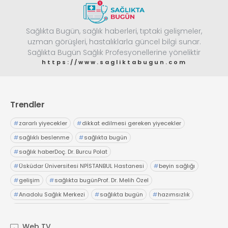
Web TV
Galeri
Yazarlar
GÖZ HASTALIKLARI
SAĞLIK
Sağlıkta Bugün, sağlık haberleri, tıptaki gelişmeler,
sagliktabugun@gmail.com
uzman görüşleri, hastalıklarla güncel bilgi sunar.
GASTROENTEROLOJİ
Sağlıkta Bugün Sağlık Profesyonellerine yöneliktir
ÇOCUK SAĞLIĞI VE HASTALIKLARI
https://www.sagliktabugun.com
GENEL CERRAHİ
SENDİKALAR
Trendler
GÖGÜS HASTALIKLARI
DERMATOLOJİ
#
zararlı yiyecekler
#
dikkat edilmesi gereken yiyecekler
ENDOKRİNOLOJİ
#
sağlıklı beslenme
#
sağlıkta bugün
#
sağlık haberDoç. Dr. Burcu Polat
NÖROLOJİ
#
Üsküdar Üniversitesi NPİSTANBUL Hastanesi
#
beyin sağlığı
ORTOPEDİ VE TRAVMATOLOJİ
#
gelişim
#
sağlıkta bugünProf. Dr. Melih Özel
DAHİLİYE
#
Anadolu Sağlık Merkezi
#
sağlıkta bugün
#
hazımsızlık
FİZİK TEDAVİ VE REHABİLİTASYON
#
abdominofrenik dissinerjiAcıbadem Fulya Hastanesi
KADIN HASTALIKLARI VE DOĞUM
#
Dr. İsmail Çalıkoğlu
#
şiddetli karın ağrıları
#
hazımsızlık
Web TV