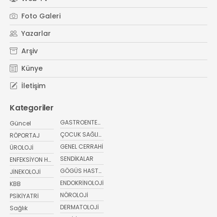
#
sağlıkta bugünElensilia Arbutin Serum
#
K-Land
Foto Galeri
#
Kore cilt bakım
#
sağlıkta bugün
#
sağlık haberler
Yazarlar
Arşiv
Künye
İletişim
Kategoriler
GASTROENTEROLOJİ
Güncel
ÇOCUK SAĞLIĞI VE HASTALIKLARI
RÖPORTAJ
GENEL CERRAHİ
ÜROLOJİ
SENDİKALAR
ENFEKSİYON HASTALIKLARI
GÖGÜS HASTALIKLARI
JİNEKOLOJİ
ENDOKRİNOLOJİ
KBB
NÖROLOJİ
PSİKİYATRİ
DERMATOLOJİ
Sağlık