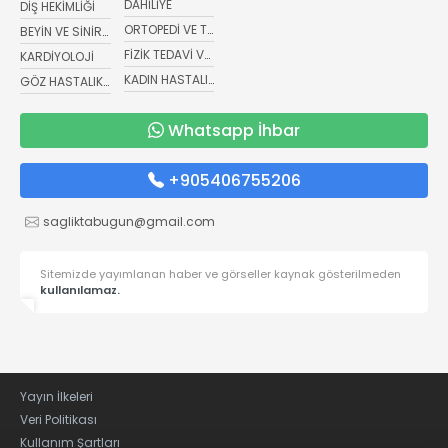
DAHİLİYE
DİŞ HEKİMLİĞİ
ORTOPEDİ VE TRAVMATOLOJİ
BEYİN VE SİNİR CERRAHİSİ
FİZİK TEDAVİ VE REHABİLİTASYON
KARDİYOLOJİ
KADIN HASTALIKLARI VE DOĞUM
GÖZ HASTALIKLARI
Whatsapp İhbar
+905406755206
sagliktabugun@gmail.com
Sitemizde yayımlanan haber ve görseller kaynak gösterilmeden
kullanılamaz.
Yayın İlkeleri
Veri Politikası
Kullanım Şartları