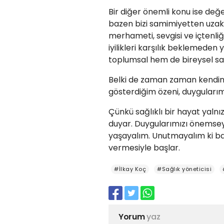
Bir diğer önemli konu ise değ
bazen bizi samimiyetten uzakla
merhameti, sevgisi ve içtenliğ
iyilikleri karşılık beklemed
toplumsal hem de bireysel sağ
Belki de zaman zaman kendimiz
gösterdiğim özeni, duyguları
Çünkü sağlıklı bir hayat yalnı
duyar. Duygularımızı önemsey
yaşayalım. Unutmayalım ki baz
vermesiyle başlar.
#İlkay Koç
#Sağlık yöneticisi
Yorum
yaz