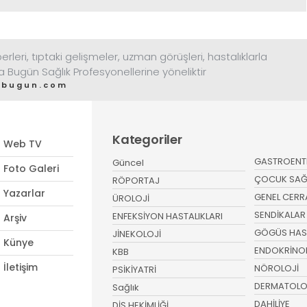
rleri, tıptaki gelişmeler, uzman görüşleri, hastalıklarla
ta Bugün Sağlık Profesyonellerine yöneliktir
tabugun.com
Kategoriler
Web TV
GASTROENT
Güncel
Foto Galeri
ÇOCUK SAĞLI
RÖPORTAJ
Yazarlar
GENEL CERR
ÜROLOJİ
SENDİKALAR
ENFEKSİYON HASTALIKLARI
Arşiv
GÖGÜS HAST
JİNEKOLOJİ
Künye
ENDOKRİNO
KBB
İletişim
NÖROLOJİ
PSİKİYATRİ
DERMATOLO
Sağlık
DAHİLİYE
DİŞ HEKİMLİĞİ