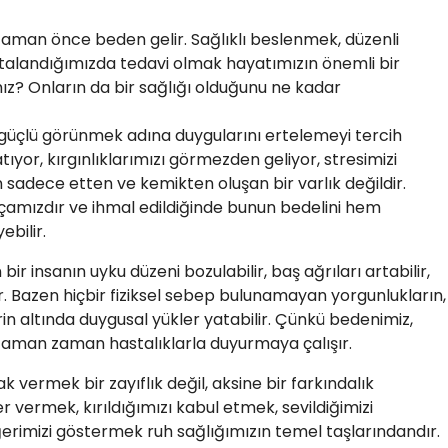
zaman önce beden gelir. Sağlıklı beslenmek, düzenli
alandığımızda tedavi olmak hayatımızın önemli bir
mız? Onların da bir sağlığı olduğunu ne kadar
üçlü görünmek adına duygularını ertelemeyi tercih
atıyor, kırgınlıklarımızı görmezden geliyor, stresimizi
 sadece etten ve kemikten oluşan bir varlık değildir.
çamızdır ve ihmal edildiğinde bunun bedelini hem
bilir.
bir insanın uyku düzeni bozulabilir, baş ağrıları artabilir,
lir. Bazen hiçbir fiziksel sebep bulunamayan yorgunlukların,
erin altında duygusal yükler yatabilir. Çünkü bedenimiz,
 zaman zaman hastalıklarla duyurmaya çalışır.
 vermek bir zayıflık değil, aksine bir farkındalık
 vermek, kırıldığımızı kabul etmek, sevildiğimizi
erimizi göstermek ruh sağlığımızın temel taşlarındandır.