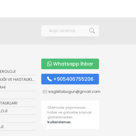
Whatsapp İhbar
EROLOJİ
+905406755206
ĞI VE HASTALIKLARI
AHİ
sagliktabugun@gmail.com
ALIKLARI
Sitemizde yayımlanan
LOJİ
haber ve görseller kaynak
gösterilmeden
kullanılamaz.
Jİ