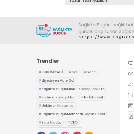
Yazarın tüm yazıları
Sağlıkta Bugün, sağlık habe
güncel bilgi sunar. Sağlık
https://www.saglik
Trendler
#
FİBROMİYALJİ
#
ağrı
#
sancı
#
diyetisyen Hale Gol
#
sağlıkta bugünKlinik Psikolog İpek Erol
#
kadın arkadaşlıkları
#
NP İstanbul
#
Üsküdar Hastanesi
#
Sağlıkta bugünMemorial Sağlık Grubu
#
Bora Uludüz
#
CEO
#
Memorial sanat galerisi