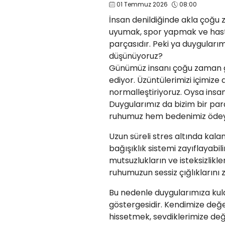
01 Temmuz 2026
08:00
İnsan denildiğinde akla çoğu 
uyumak, spor yapmak ve hast
parçasıdır. Peki ya duyguları
düşünüyoruz?
Günümüz insanı çoğu zaman g
ediyor. Üzüntülerimizi içimize 
normalleştiriyoruz. Oysa insan
Duygularımız da bizim bir par
ruhumuz hem bedenimiz ödeye
Uzun süreli stres altında kalan 
bağışıklık sistemi zayıflayabi
mutsuzlukların ve isteksizlikl
ruhumuzun sessiz çığlıklarını
Bu nedenle duygularımıza kulak
göstergesidir. Kendimize değer
hissetmek, sevdiklerimize değ