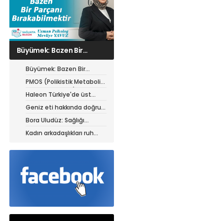
PMOS (Polikistik
Metabolik Over
Sendromu) hastaları için
Büyümek: Bazen Bir
yazın beslenme rehberi
Parçanı Bırakabilmektir
PMOS (Polikistik Metabolik
Over Sendromu) hastaları
Haleon Türkiye'de üst
için yazın beslenme
düzey atamalar
Geniz eti hakkında doğru
rehberi
sanılan 5 yanlış
Bora Uludüz: Sağlığı
yalnızca hastalıkların
Kadın arkadaşlıkları ruh
tedavisiyle sınırlı
sağlığını güçlendiriyor
görmüyoruz