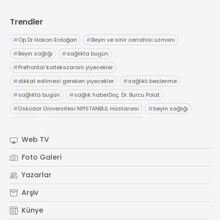
Trendler
#
Op Dr Hakan Erdoğan
#
Beyin ve sinir cerrahisi uzmanı
#
Beyin sağlığı
#
sağlıkta bugün
#
Prefrontal kortekszararlı yiyecekler
#
dikkat edilmesi gereken yiyecekler
#
sağlıklı beslenme
#
sağlıkta bugün
#
sağlık haberDoç. Dr. Burcu Polat
#
Üsküdar Üniversitesi NPİSTANBUL Hastanesi
#
beyin sağlığı
#
gelişim
#
sağlıkta bugünProf. Dr. Melih Özel
#
Anadolu Sağlık Merkezi
#
sağlıkta bugün
#
hazımsızlık
Web TV
#
abdominofrenik dissinerjiAcıbadem Fulya Hastanesi
Foto Galeri
#
Dr. İsmail Çalıkoğlu
#
şiddetli karın ağrıları
#
hazımsızlık
Yazarlar
#
sağlıkta bugün
Arşiv
Künye