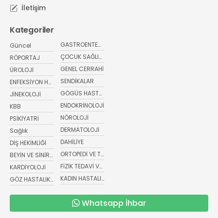
İletişim
Kategoriler
GASTROENTEROLOJİ
Güncel
ÇOCUK SAĞLIĞI VE HASTALIKLARI
RÖPORTAJ
GENEL CERRAHİ
ÜROLOJİ
SENDİKALAR
ENFEKSİYON HASTALIKLARI
GÖGÜS HASTALIKLARI
JİNEKOLOJİ
ENDOKRİNOLOJİ
KBB
NÖROLOJİ
PSİKİYATRİ
DERMATOLOJİ
Sağlık
DAHİLİYE
DİŞ HEKİMLİĞİ
ORTOPEDİ VE TRAVMATOLOJİ
BEYİN VE SİNİR CERRAHİSİ
FİZİK TEDAVİ VE REHABİLİTASYON
KARDİYOLOJİ
KADIN HASTALIKLARI VE DOĞUM
GÖZ HASTALIKLARI
Whatsapp İhbar