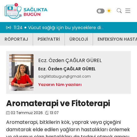
dikkat
11:15
Beyin sağlığı anne karnında başlıyor!
10:55
Karnınız 
RÖPORTAJ
PSİKİYATRİ
ÜROLOJİ
ENFEKSİYON HASTA
RÖPORTAJ
PSİKİYATRİ
Ecz. Özden ÇAĞLAR GÜREL
ÜROLOJİ
Ecz. Özden ÇAĞLAR GÜREL
ENFEKSİYON HASTALIKLARI
sagliktabugun@gmail.com
JİNEKOLOJİ
Yazarın tüm yazıları
KBB
Aromaterapi ve Fitoterapi
DİĞER
02 Temmuz 2026
13:07
DİŞ HEKİMLİĞİ
Güncel
Aromaterapi, bitkilerin kök, yaprak veya çiçeğini
BEYİN VE SİNİR CERRAHİSİ
damıtarak elde edilen yağların hastalıkları önlemek
KARDİYOLOJİ
ve oluşmuş olan hastalıkları da tedavi etmek amacı