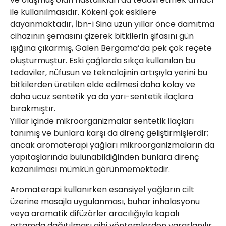
Web TV
Galeri
Yazarlar
GÖZ HASTALIKLARI
ile kullanılmasıdır. Kökeni çok eskilere
dayanmaktadır, İbn-i Sina uzun yıllar önce damıtma
SAĞLIK
sagliktabugun@gmail.com
cihazının şemasını çizerek bitkilerin şifasını gün
GASTROENTEROLOJİ
ışığına çıkarmış, Galen Bergama’da pek çok reçete
ÇOCUK SAĞLIĞI VE HASTALIKLARI
oluşturmuştur. Eski çağlarda sıkça kullanılan bu
tedaviler, nüfusun ve teknolojinin artışıyla yerini bu
GENEL CERRAHİ
bitkilerden üretilen elde edilmesi daha kolay ve
SENDİKALAR
daha ucuz sentetik ya da yarı-sentetik ilaçlara
GÖGÜS HASTALIKLARI
bırakmıştır.
DERMATOLOJİ
Yıllar içinde mikroorganizmalar sentetik ilaçları
tanımış ve bunlara karşı da direnç geliştirmişlerdir;
ENDOKRİNOLOJİ
ancak aromaterapi yağları mikroorganizmaların da
NÖROLOJİ
yapıtaşlarında bulunabildiğinden bunlara direnç
ORTOPEDİ VE TRAVMATOLOJİ
kazanılması mümkün görünmemektedir.
DAHİLİYE
Aromaterapi kullanırken esansiyel yağların cilt
FİZİK TEDAVİ VE REHABİLİTASYON
üzerine masajla uygulanması, buhar inhalasyonu
veya aromatik difüzörler aracılığıyla kapalı
KADIN HASTALIKLARI VE DOĞUM
ortamda dağıtılması gibi yöntemlerden yararlanılır.