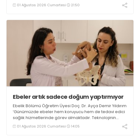
01 Ağustos 2026 Cumartesi
21:50
Ebeler artık sadece doğum yaptırmıyor
Ebelik Bölümü Öğretim Üyesi Doç. Dr. Ayça Demir Yıldırım
‘Günümüzde ebeler hem koruyucu hem de tedavi edici
sağlık hizmetlerinde görev almaktadır. Teknolojinin
gelişmesiyle birlikte uzaktan takip, mobil uygulamalar ve
01 Ağustos 2026 Cumartesi
14:05
tele-sağlık gibi yöntemlerle daha fazla kişiye
ulaşabilmektedirler’ dedi