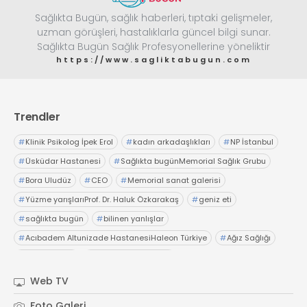
Sağlıkta Bugün, sağlık haberleri, tıptaki gelişmeler,
uzman görüşleri, hastalıklarla güncel bilgi sunar.
Sağlıkta Bugün Sağlık Profesyonellerine yöneliktir
https://www.sagliktabugun.com
Trendler
#
Klinik Psikolog İpek Erol
#
kadın arkadaşlıkları
#
NP İstanbul
#
Üsküdar Hastanesi
#
Sağlıkta bugünMemorial Sağlık Grubu
#
Bora Uludüz
#
CEO
#
Memorial sanat galerisi
#
Yüzme yarışlarıProf. Dr. Haluk Özkarakaş
#
geniz eti
#
sağlıkta bugün
#
bilinen yanlışlar
#
Acıbadem Altunizade HastanesiHaleon Türkiye
#
Ağız Sağlığı
#
OTC Wellnes
#
Işıl Sağlam Balaban
#
Kristin Aslaner ArasUzm. Dyt. Büşra Şen
Web TV
#
Memorial Ataşehir Hastanesi
Foto Galeri