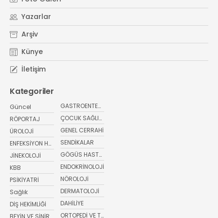
#
PMOS (Polikistik Metabolik Over Sendromu)
Yazarlar
#
yaz ayları kritik öneri
#
sağlıkta bugün
Arşiv
Künye
İletişim
Kategoriler
GASTROENTEROLOJİ
Güncel
ÇOCUK SAĞLIĞI VE HASTALIKLARI
RÖPORTAJ
GENEL CERRAHİ
ÜROLOJİ
SENDİKALAR
ENFEKSİYON HASTALIKLARI
GÖGÜS HASTALIKLARI
JİNEKOLOJİ
ENDOKRİNOLOJİ
KBB
NÖROLOJİ
PSİKİYATRİ
DERMATOLOJİ
Sağlık
DAHİLİYE
DİŞ HEKİMLİĞİ
ORTOPEDİ VE TRAVMATOLOJİ
BEYİN VE SİNİR CERRAHİSİ