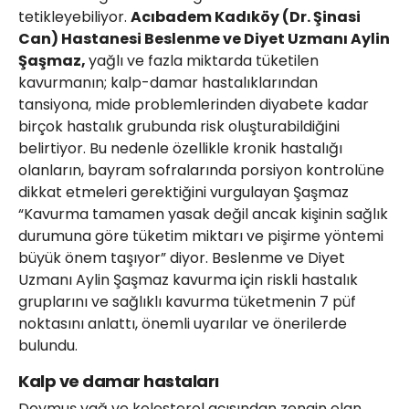
tetikleyebiliyor.
Acıbadem Kadıköy (Dr. Şinasi
Can) Hastanesi Beslenme ve Diyet Uzmanı Aylin
Şaşmaz,
yağlı ve fazla miktarda tüketilen
kavurmanın; kalp-damar hastalıklarından
tansiyona, mide problemlerinden diyabete kadar
birçok hastalık grubunda risk oluşturabildiğini
belirtiyor. Bu nedenle özellikle kronik hastalığı
olanların, bayram sofralarında porsiyon kontrolüne
dikkat etmeleri gerektiğini vurgulayan Şaşmaz
“Kavurma tamamen yasak değil ancak kişinin sağlık
durumuna göre tüketim miktarı ve pişirme yöntemi
büyük önem taşıyor” diyor. Beslenme ve Diyet
Uzmanı Aylin Şaşmaz kavurma için riskli hastalık
gruplarını ve sağlıklı kavurma tüketmenin 7 püf
noktasını anlattı, önemli uyarılar ve önerilerde
bulundu.
Kalp ve damar hastaları
Doymuş yağ ve kolesterol açısından zengin olan