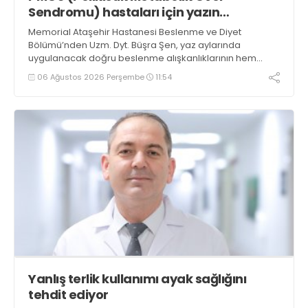
Sendromu) hastaları için yazın
beslenme rehberi
Memorial Ataşehir Hastanesi Beslenme ve Diyet
Bölümü’nden Uzm. Dyt. Büşra Şen, yaz aylarında
uygulanacak doğru beslenme alışkanlıklarının hem
metabolik sağlığı desteklediğini hem de yaşam
06 Ağustos 2026 Perşembe
11:54
kalitesini artırabileceğini belirterek önemli önerilerde
bulundu
Yanlış terlik kullanımı ayak sağlığını
tehdit ediyor