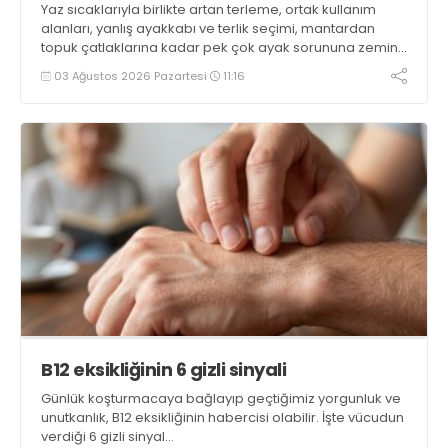
Yaz sıcaklarıyla birlikte artan terleme, ortak kullanım
alanları, yanlış ayakkabı ve terlik seçimi, mantardan
topuk çatlaklarına kadar pek çok ayak sorununa zemin
hazırlıyor. İstanbul Okan Üniversitesi Hastanesi Podoloji
03 Ağustos 2026 Pazartesi
11:16
(Ayak Sağlığı) Kliniğinden Podolog Fahrettin Başar,
alınacak basit önlemlerle tüm bu sorunların
önlenebileceğini söylüyor
B12 eksikliğinin 6 gizli sinyali
Günlük koşturmacaya bağlayıp geçtiğimiz yorgunluk ve
unutkanlık, B12 eksikliğinin habercisi olabilir. İşte vücudun
verdiği 6 gizli sinyal…