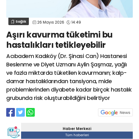
Web TV
Galeri
Yazarlar
GÖZ HASTALIKLARI
SAĞLIK
sagliktabugun@gmail.com
Sağlık
26 Mayıs 2026
14:49
GASTROENTEROLOJİ
Aşırı kavurma tüketimi bu
ÇOCUK SAĞLIĞI VE HASTALIKLARI
hastalıkları tetikleyebilir
GENEL CERRAHİ
SENDİKALAR
Acıbadem Kadıköy (Dr. Şinasi Can) Hastanesi
Beslenme ve Diyet Uzmanı Aylin Şaşmaz, yağlı
GÖGÜS HASTALIKLARI
ve fazla miktarda tüketilen kavurmanın; kalp-
DERMATOLOJİ
damar hastalıklarından tansiyona, mide
ENDOKRİNOLOJİ
problemlerinden diyabete kadar birçok hastalık
NÖROLOJİ
grubunda risk oluşturabildiğini belirtiyor
ORTOPEDİ VE TRAVMATOLOJİ
DAHİLİYE
FİZİK TEDAVİ VE REHABİLİTASYON
Haber Merkezi
KADIN HASTALIKLARI VE DOĞUM
Tüm haberleri