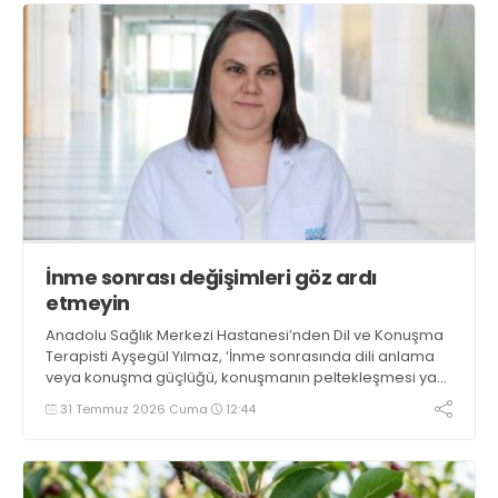
İnme sonrası değişimleri göz ardı
etmeyin
Anadolu Sağlık Merkezi Hastanesi’nden Dil ve Konuşma
Terapisti Ayşegül Yılmaz, ‘İnme sonrasında dili anlama
veya konuşma güçlüğü, konuşmanın peltekleşmesi ya
da sözcükleri doğru şekilde söyleyememe gibi sorunlar
31 Temmuz 2026 Cuma
12:44
ortaya çıkabilir. Bu sorunlar yalnızca iletişimi değil, kişinin
bağımsızlığını ve yaşam kalitesini de olumsuz etkiliyor’
açıklamasında bulundu