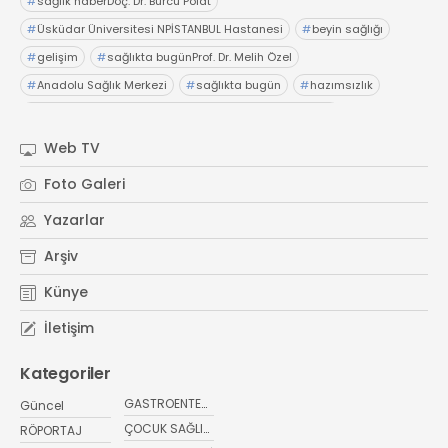
#
sağlık haberDoç. Dr. Burcu Polat
#
Üsküdar Üniversitesi NPİSTANBUL Hastanesi
#
beyin sağlığı
#
gelişim
#
sağlıkta bugünProf. Dr. Melih Özel
#
Anadolu Sağlık Merkezi
#
sağlıkta bugün
#
hazımsızlık
#
abdominofrenik dissinerjiAcıbadem Fulya Hastanesi
#
Dr. İsmail Çalıkoğlu
#
şiddetli karın ağrıları
#
hazımsızlık
Web TV
#
sağlıkta bugünElensilia Arbutin Serum
#
K-Land
Foto Galeri
#
Kore cilt bakım
#
sağlıkta bugün
#
sağlık haberler
Yazarlar
Arşiv
Künye
İletişim
Kategoriler
GASTROENTEROLOJİ
Güncel
ÇOCUK SAĞLIĞI VE HASTALIKLARI
RÖPORTAJ