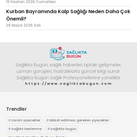
13 Haziran 2026 Cumartesi
Web TV
Galeri
Yazarlar
GÖZ HASTALIKLARI
Kurban Bayramında Kalp Sağlığı Neden Daha Çok
SAĞLIK
Önemli?
sagliktabugun@gmail.com
GASTROENTEROLOJİ
26 Mayıs 2026 Salı
ÇOCUK SAĞLIĞI VE HASTALIKLARI
GENEL CERRAHİ
SENDİKALAR
GÖGÜS HASTALIKLARI
Sağlıkta Bugün, sağlık haberleri, tıptaki gelişmeler,
uzman görüşleri, hastalıklarla güncel bilgi sunar.
DERMATOLOJİ
Sağlıkta Bugün Sağlık Profesyonellerine yöneliktir
ENDOKRİNOLOJİ
https://www.sagliktabugun.com
NÖROLOJİ
ORTOPEDİ VE TRAVMATOLOJİ
Trendler
DAHİLİYE
FİZİK TEDAVİ VE REHABİLİTASYON
#
zararlı yiyecekler
#
dikkat edilmesi gereken yiyecekler
#
sağlıklı beslenme
#
sağlıkta bugün
KADIN HASTALIKLARI VE DOĞUM