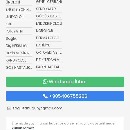
GENEL CERRAHİ
ÜROLOJİ
SENDİKALAR
ENFEKSİYON HASTALIKLARI
GÖGÜS HASTALIKLARI
JİNEKOLOJİ
ENDOKRİNOLOJİ
KBB
NÖROLOJİ
PSİKİYATRİ
DERMATOLOJİ
Sağlık
DAHİLİYE
DİŞ HEKİMLİĞİ
ORTOPEDİ VE TRAVMATOLOJİ
BEYİN VE SİNİR CERRAHİSİ
FİZİK TEDAVİ VE REHABİLİTASYON
KARDİYOLOJİ
KADIN HASTALIKLARI VE DOĞUM
GÖZ HASTALIKLARI
Whatsapp İhbar
+905406755206
sagliktabugun@gmail.com
Sitemizde yayımlanan haber ve görseller kaynak gösterilmeden
kullanılamaz.