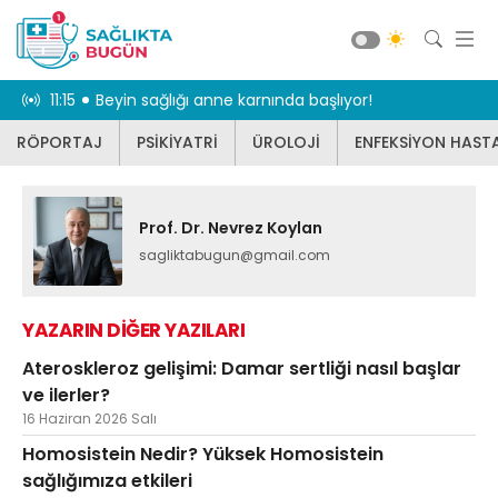
dikkat
11:15
Beyin sağlığı anne karnında başlıyor!
10:55
Karnınız 
RÖPORTAJ
PSİKİYATRİ
ÜROLOJİ
ENFEKSİYON HASTA
RÖPORTAJ
PSİKİYATRİ
ÜROLOJİ
Prof. Dr. Nevrez Koylan
sagliktabugun@gmail.com
ENFEKSİYON HASTALIKLARI
JİNEKOLOJİ
YAZARIN DİĞER YAZILARI
KBB
Ateroskleroz gelişimi: Damar sertliği nasıl başlar
DİĞER
ve ilerler?
DİŞ HEKİMLİĞİ
Güncel
16 Haziran 2026 Salı
BEYİN VE SİNİR CERRAHİSİ
Homosistein Nedir? Yüksek Homosistein
sağlığımıza etkileri
KARDİYOLOJİ