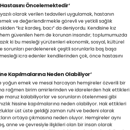
 Hastasını Öncelemektedir’
yazılı olarak verilen tedavileri uygulamak, hastanın
mek ve değerlendirmekle görevli ve yetkili sağlık
Eskiden “kız kardeş, bacı” da deniyordu. Kendisine kız
n hem güvenilen hem de korunan insandır; toplumumuzda
azık ki bu mesleği yürütenleri ekonomik, sosyal, kültürel
e sorunları perdelenerek çeşitli sorunlarla baş başa
mesleği icra edenler kendilerinden çok, önce hastasını
sine Kapılmalarına Neden Olabiliyor’
le yoğun emek ve mesai harcayan hemşireler özverili bir
na rağmen birim amirlerinden ve idarelerden hak ettikleri
 maruz kalabiliyorlar ve sorunların ötelenmesi gibi
ızlık hissine kapılmalarına neden olabiliyor. Hak ettikleri
zluklar üst üste geldiği zaman ruhi ve bedeni olarak
lıkların ortaya çıkmasına neden oluyor. Hemşireler aynı
ş, anne ve çevresiyle ilişkileri olan bir insan olarak