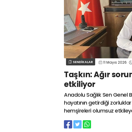
SENDİKALAR
11 Mayıs 2026
Taşkın: Ağır soru
etkiliyor
Anadolu Sağlık Sen Genel B
hayatının getirdiği zorlukla
hemşireleri olumsuz etkile