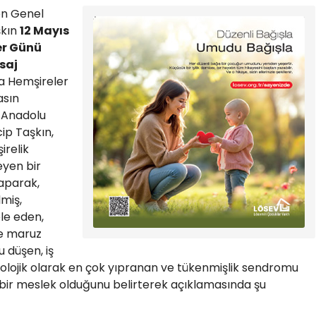
en Genel
şkın
12 Mayıs
er Günü
saj
a Hemşireler
asın
 Anadolu
ip Taşkın,
relik
eyen bir
aparak,
miş,
le eden,
e maruz
 düşen, iş
kolojik olarak en çok yıpranan ve tükenmişlik sendromu
i bir meslek olduğunu belirterek açıklamasında şu