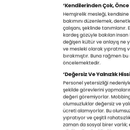
‘Kendilerinden Çok, Önce
Hemşirelik mesleği, kendisine 
bakımını düzenlemek, denetle
çalışanı, şeklinde tanımlanır. 
kardeş gözüyle bakılan insa
değişen kültür ve anlayış ne y
ve mesleki olarak yıpratmış v
bırakmıştır. Buna rağmen bu 
öncelemektedir.
‘Değersiz Ve Yalnızlık His
Personel yetersizliği nedeniy
şekilde görevlerini yapmaları
değeri göremiyorlar. Mobbinge
olumsuzluklar değersiz ve yaln
ücreti alamıyorlar. Bu olumsu
yıpratıyor ve çeşitli rahatsız
zaman da sosyal birer varlık; e