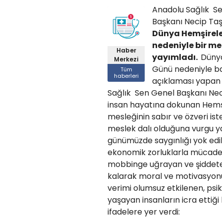
Anadolu Sağlık S
Başkanı Necip Ta
Dünya Hemşirel
nedeniyle bir me
Haber
yayımladı.
Düny
Merkezi
Günü nedeniyle b
Tüm
haberleri
açıklaması yapan
Sağlık Sen Genel Başkanı Nec
insan hayatına dokunan Hemşi
mesleğinin sabır ve özveri ist
meslek dalı olduğuna vurgu y
günümüzde saygınlığı yok edil
ekonomik zorluklarla mücade
mobbinge uğrayan ve şiddet
kalarak moral ve motivasyonu
verimi olumsuz etkilenen, psi
yaşayan insanların icra ettiğ
ifadelere yer verdi: