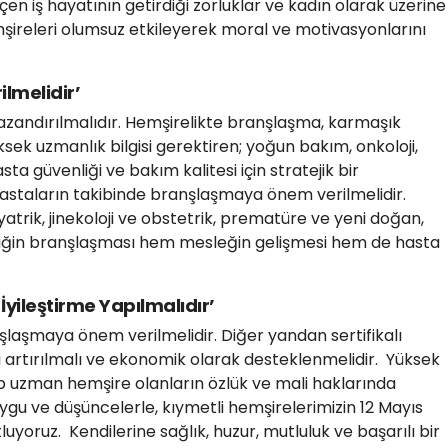
en iş hayatının getirdiği zorluklar ve kadın olarak üzerine
şireleri olumsuz etkileyerek moral ve motivasyonlarını
lmelidir’
azandırılmalıdır. Hemşirelikte branşlaşma, karmaşık
üksek uzmanlık bilgisi gerektiren; yoğun bakım, onkoloji,
asta güvenliği ve bakım kalitesi için stratejik bir
k hastaların takibinde branşlaşmaya önem verilmelidir.
yatrik, jinekoloji ve obstetrik, prematüre ve yeni doğan,
reliğin branşlaşması hem mesleğin gelişmesi hem de hasta
İyileştirme Yapılmalıdır’
laşmaya önem verilmelidir. Diğer yandan sertifikalı
 artırılmalı ve ekonomik olarak desteklenmelidir. Yüksek
 uzman hemşire olanların özlük ve mali haklarında
uygu ve düşüncelerle, kıymetli hemşirelerimizin 12 Mayıs
yoruz. Kendilerine sağlık, huzur, mutluluk ve başarılı bir