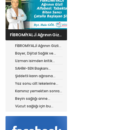
Bayer, Dijital Sağlık ve
Tarım Girişimleri Haritası
Başvurularını Başlattı
FİBROMİYALJİ Ağrının Gizli
Alfabesi: Tabakta Biten
Bayer, Dijital Sağlık ve
Sancı, Çatalla Başlayan
Tarım Girişimleri Haritası
Uzman isimden kritik
Şifa
Başvurularını Başlattı
ürolojik sorun uyarısı
SAHİM-SEN Başkanı
Akarken: Kalıcı çözüm şart
Şiddetli karın ağrısına
dikkat
Yaz sonu cilt lekelerine
karşı önlem zamanı
Karnınız yemekten sonra
neden şişiyor?
Beyin sağlığı anne
karnında başlıyor!
Vücut sağlığı için bu
yiyeceklere dikkat