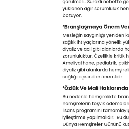
görülmeli… Sürekli nöbette geç
yüklenen ağır sorumluluk hem
bozuyor.
‘Branşlaşmaya Önem Veri
Mesleğin saygınlığı yeniden k
sağlık ihtiyaçlarına yönelik y
diyaliz ve acil gibi alanlarda h
zorunluluktur. Özellikle kriti
Ameliyathane, pediatrik, psiki
diyaliz gibi alanlarda hemşi
sağlığı açısından önemlidir.
‘Özlük Ve Mali Haklarında 
Bu nedenle hemşirelikte branş
hemşirelerin teşvik ödemeleri
lisans programını tamamlayıp
iyileştirme yapılmalıdır. Bu d
Dünya Hemşireler Gününü kutlu