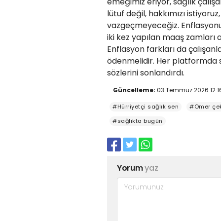
emeğimiz eriyor, sağlık çalışa
lütuf değil, hakkımızı istiy
vazgeçmeyeceğiz. Enflasyonu
iki kez yapılan maaş zamları an
Enflasyon farkları da çalışanla
ödenmelidir. Her platformda sa
sözlerini sonlandırdı.
Güncelleme:
03 Temmuz 2026 12:1
#Hürriyetçi sağlık sen
#Ömer çe
#sağlıkta bugün
Yorum
yaz