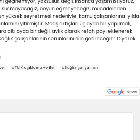
nı geçinemiyor, yoksulluk değil, insanca yaşam istiyoruz,
oruz, susmayacağız, boyun eğmeyeceğiz, mücadeleden
n yüksek seyretmesi nedeniyle kamu çalışanlarına yılda
lamını yitirmiştir. Maaş artışları üç ayda bir yapılmalı,
ra altı ayda bir değil, aylık olarak refah payı eklenerek
ğlık çalışanlarının sorunlarını dile getireceğiz.” Diyerek
6
ker
#TÜİK açıklama veriler
#Sağlık çalışanları