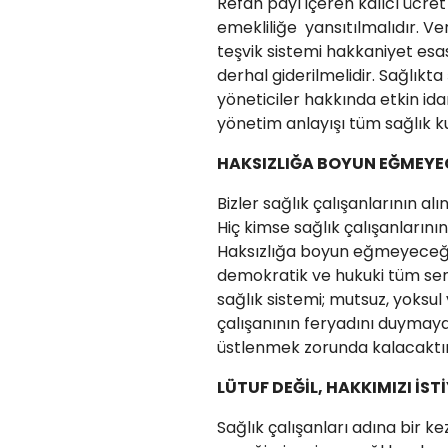
Refah payı içeren kalıcı ücret
emekliliğe yansıtılmalıdır. Ver
teşvik sistemi hakkaniyet esa
derhal giderilmelidir. Sağlıkta
yöneticiler hakkında etkin idar
yönetim anlayışı tüm sağlık k
HAKSIZLIĞA BOYUN EĞMEYE
Bizler sağlık çalışanlarının 
Hiç kimse sağlık çalışanlarını
Haksızlığa boyun eğmeyeceğ
demokratik ve hukuki tüm send
sağlık sistemi; mutsuz, yoksul
çalışanının feryadını duymaya
üstlenmek zorunda kalacaktı
LÜTUF DEĞİL, HAKKIMIZI İS
Sağlık çalışanları adına bir k