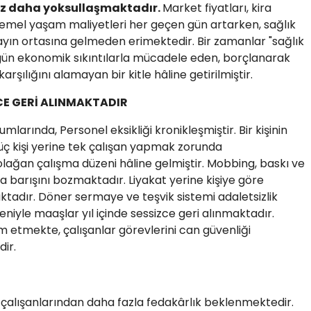
raz daha yoksullaşmaktadır.
Market fiyatları, kira
e temel yaşam maliyetleri her geçen gün artarken, sağlık
ayın ortasına gelmeden erimektedir. Bir zamanlar "sağlık
ugün ekonomik sıkıntılarla mücadele eden, borçlanarak
rşılığını alamayan bir kitle hâline getirilmiştir.
CE GERİ ALINMAKTADIR
larında, Personel eksikliği kronikleşmiştir. Bir kişinin
 üç kişi yerine tek çalışan yapmak zorunda
olağan çalışma düzeni hâline gelmiştir. Mobbing, baskı ve
a barışını bozmaktadır. Liyakat yerine kişiye göre
tadır. Döner sermaye ve teşvik sistemi adaletsizlik
eniyle maaşlar yıl içinde sessizce geri alınmaktadır.
m etmekte, çalışanlar görevlerini can güvenliği
dir.
çalışanlarından daha fazla fedakârlık beklenmektedir.