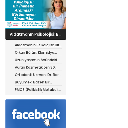
Orkun Bürün: Klamidya
enfeksiyonu çok kedili
ortamlarda birden fazla
Aldatmanın Psikolojisi: Bir
kediyi etkileyebilir
İhanetin Ardındaki
Orkun Bürün: Klamidya
Görünmeyen Dinamikler
enfeksiyonu çok kedili
Uzun yaşamın önündeki
ortamlarda birden fazla
yeni engel: Modern yaşam
Auran Kozmetik’ten 30
kediyi etkileyebilir
tarzı
Milyon TL’lik yatırım
Ortodonti Uzmanı Dr. Bora
Aysan’dan tel tedavisi
Büyümek: Bazen Bir
görenlere kritik uyarılar
Parçanı Bırakabilmektir
PMOS (Polikistik Metabolik
Over Sendromu) hastaları
için yazın beslenme
rehberi