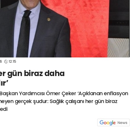
26
12:15
her gün biraz daha
r’
l Başkan Yardımcısı Ömer Çeker ‘Açıklanan enflasyon
şmeyen gerçek şudur: Sağlık çalışanı her gün biraz
edi