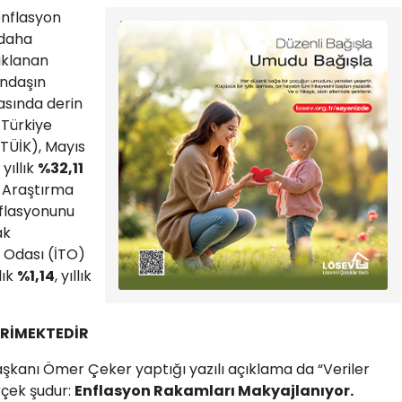
enflasyon
 daha
çıklanan
andaşın
asında derin
 Türkiye
(TÜİK), Mayıs
, yıllık
%32,11
n Araştırma
nflasyonunu
ak
 Odası (İTO)
lık
%1,14
, yıllık
ERİMEKTEDİR
aşkanı Ömer Çeker yaptığı yazılı açıklama da “Veriler
rçek şudur:
Enflasyon Rakamları Makyajlanıyor.