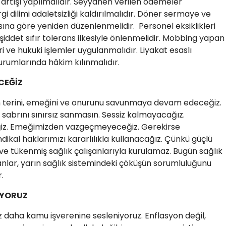
 artışı yapılmalıdır. Seyyanen verilen ödemeler
gi dilimi adaletsizliği kaldırılmalıdır. Döner sermaye ve
sına göre yeniden düzenlenmelidir. Personel eksiklikleri
 şiddet sıfır tolerans ilkesiyle önlenmelidir. Mobbing yapan
i ve hukuki işlemler uygulanmalıdır. Liyakat esaslı
urumlarında hâkim kılınmalıdır.
CEĞİZ
alın terini, emeğini ve onurunu savunmaya devam edeceğiz.
n sabrını sınırsız sanmasın. Sessiz kalmayacağız.
iz. Emeğimizden vazgeçmeyeceğiz. Gerekirse
ikal haklarımızı kararlılıkla kullanacağız. Çünkü güçlü
 ve tükenmiş sağlık çalışanlarıyla kurulamaz. Bugün sağlık
nlar, yarın sağlık sistemindeki çöküşün sorumluluğunu
r.
TİYORUZ
ez daha kamu işverenine sesleniyoruz. Enflasyon değil,