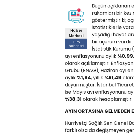
Bugün açıklanan 
rakamları bir kez
göstermiştir ki; a
istatistiklerle vat
Haber
yaşadığı hayat ar
Merkezi
bir uçurum vardır.
Tüm
haberleri
İstatistik Kurumu 
ayı enflasyonunu aylık
%0,99
olarak açıklamıştır. Enflasyo
Grubu (ENAG), Haziran ayı e
aylık
%1,94
, yıllık
%51,49
olar
duyurmuştur. İstanbul Ticaret
ise Mayıs ayı enflasyonunu ay
%38,31
olarak hesaplamıştır.
AYIN ORTASINA GELMEDEN 
Hürriyetçi Sağlık Sen Genel B
farklı olsa da değişmeyen ge