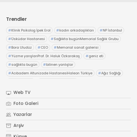
Trendler
#
Klinik Psikolog İpek Erol
#
kadın arkadaşlıkları
#
NP İstanbul
#
Üsküdar Hastanesi
#
Sağlıkta bugünMemorial Sağlık Grubu
#
Bora Uludüz
#
CEO
#
Memorial sanat galerisi
#
Yüzme yarışlarıProf. Dr. Haluk Özkarakaş
#
geniz eti
#
sağlıkta bugün
#
bilinen yanlışlar
#
Acıbadem Altunizade HastanesiHaleon Türkiye
#
Ağız Sağlığı
#
OTC Wellnes
#
Işıl Sağlam Balaban
#
Kristin Aslaner ArasUzm. Dyt. Büşra Şen
Web TV
#
Memorial Ataşehir Hastanesi
Foto Galeri
#
PMOS (Polikistik Metabolik Over Sendromu)
Yazarlar
#
yaz ayları kritik öneri
#
sağlıkta bugün
Arşiv
Künye