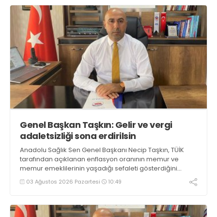
Genel Başkan Taşkın: Gelir ve vergi
adaletsizliği sona erdirilsin
Anadolu Sağlık Sen Genel Başkanı Necip Taşkın, TÜİK
tarafından açıklanan enflasyon oranının memur ve
memur emeklilerinin yaşadığı sefaleti gösterdiğini
belirterek, temmuz ayında memur ve memur
03 Ağustos 2026 Pazartesi
10:49
emeklilerine yapılan maaş zammının mutfaklardaki
yangını söndüremediğini söyledi