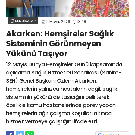
Web TV
Galeri
Yazarlar
GÖZ HASTALIKLARI
SAĞLIK
sagliktabugun@gmail.com
SENDİKALAR
11 Mayıs 2026
13:48
GASTROENTEROLOJİ
Akarken: Hemşireler Sağlık
ÇOCUK SAĞLIĞI VE HASTALIKLARI
Sisteminin Görünmeyen
GENEL CERRAHİ
Yükünü Taşıyor
SENDİKALAR
GÖGÜS HASTALIKLARI
12 Mayıs Dünya Hemşireler Günü kapsamında
DERMATOLOJİ
açıklama Sağlık Hizmetleri Sendikası (Sahim-
SEN) Genel Başkanı Özlem Akarken,
ENDOKRİNOLOJİ
hemşirelerin yalnızca hastaların değil, sağlık
NÖROLOJİ
sisteminin yükünü de taşıdığını belirterek,
ORTOPEDİ VE TRAVMATOLOJİ
özellikle kamu hastanelerinde görev yapan
DAHİLİYE
hemşirelerin ağır çalışma koşulları altında
FİZİK TEDAVİ VE REHABİLİTASYON
hizmet vermeye çalıştığını ifade etti
KADIN HASTALIKLARI VE DOĞUM