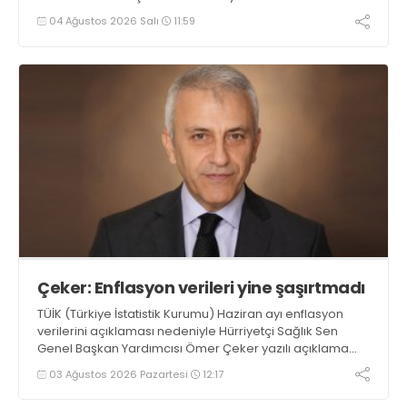
sevdalarını sert bir dille eleştirdi
04 Ağustos 2026 Salı
11:59
Çeker: Enflasyon verileri yine şaşırtmadı
TÜİK (Türkiye İstatistik Kurumu) Haziran ayı enflasyon
verilerini açıklaması nedeniyle Hürriyetçi Sağlık Sen
Genel Başkan Yardımcısı Ömer Çeker yazılı açıklama
yaptı. Çeker ‘Kamu çalışanları, emekli memurlar
03 Ağustos 2026 Pazartesi
12:17
yaşanan yüksek enflasyon karşısında çaresiz’ dedi