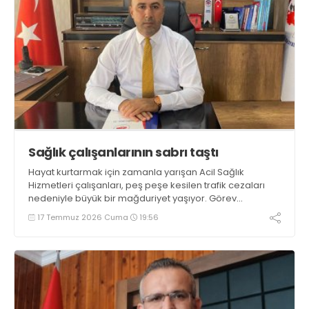
Sağlık çalışanlarının sabrı taştı
Hayat kurtarmak için zamanla yarışan Acil Sağlık
Hizmetleri çalışanları, peş peşe kesilen trafik cezaları
nedeniyle büyük bir mağduriyet yaşıyor. Görev
esnasında hız sınırı nedeniyle ambulans şoförlerine
17 Temmuz 2026 Cuma
19:56
Elektronik Denetleme Sistemi (EDS) ve radarlar
üzerinden otomatik kesilen idari para cezaları, sağlık
çalışanlarının sabrını taşırdı