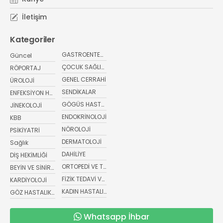
İletişim
Kategoriler
GASTROENTEROLOJİ
Güncel
ÇOCUK SAĞLIĞI VE HASTALIKLARI
RÖPORTAJ
GENEL CERRAHİ
ÜROLOJİ
SENDİKALAR
ENFEKSİYON HASTALIKLARI
GÖGÜS HASTALIKLARI
JİNEKOLOJİ
ENDOKRİNOLOJİ
KBB
NÖROLOJİ
PSİKİYATRİ
DERMATOLOJİ
Sağlık
DAHİLİYE
DİŞ HEKİMLİĞİ
ORTOPEDİ VE TRAVMATOLOJİ
BEYİN VE SİNİR CERRAHİSİ
FİZİK TEDAVİ VE REHABİLİTASYON
KARDİYOLOJİ
KADIN HASTALIKLARI VE DOĞUM
GÖZ HASTALIKLARI
Whatsapp İhbar