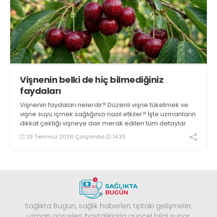
Vişnenin belki de hiç bilmediğiniz
faydaları
Vişnenin faydaları nelerdir? Düzenli vişne tüketmek ve
vişne suyu içmek sağlığınızı nasıl etkiler? İşte uzmanların
dikkat çektiği vişneye dair merak edilen tüm detaylar
29 Temmuz 2026 Çarşamba
14:33
Sağlıkta Bugün, sağlık haberleri, tıptaki gelişmeler,
uzman görüşleri, hastalıklarla güncel bilgi sunar.