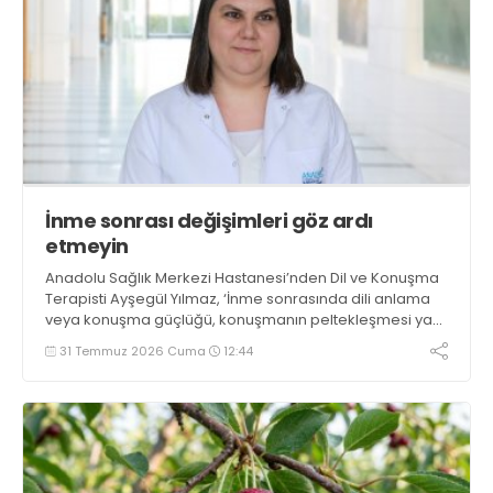
İnme sonrası değişimleri göz ardı
etmeyin
Anadolu Sağlık Merkezi Hastanesi’nden Dil ve Konuşma
Terapisti Ayşegül Yılmaz, ‘İnme sonrasında dili anlama
veya konuşma güçlüğü, konuşmanın peltekleşmesi ya
da sözcükleri doğru şekilde söyleyememe gibi sorunlar
31 Temmuz 2026 Cuma
12:44
ortaya çıkabilir. Bu sorunlar yalnızca iletişimi değil, kişinin
bağımsızlığını ve yaşam kalitesini de olumsuz etkiliyor’
açıklamasında bulundu