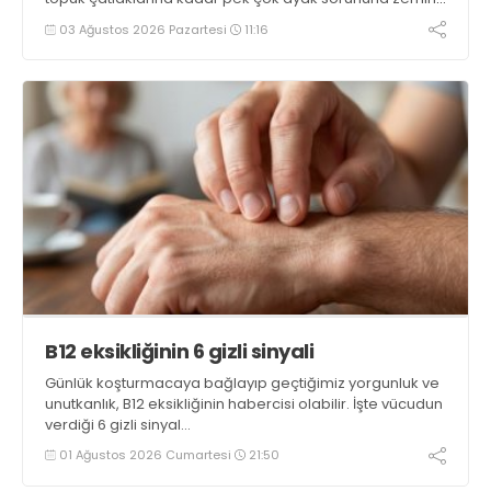
hazırlıyor. İstanbul Okan Üniversitesi Hastanesi Podoloji
03 Ağustos 2026 Pazartesi
11:16
(Ayak Sağlığı) Kliniğinden Podolog Fahrettin Başar,
alınacak basit önlemlerle tüm bu sorunların
önlenebileceğini söylüyor
B12 eksikliğinin 6 gizli sinyali
Günlük koşturmacaya bağlayıp geçtiğimiz yorgunluk ve
unutkanlık, B12 eksikliğinin habercisi olabilir. İşte vücudun
verdiği 6 gizli sinyal…
01 Ağustos 2026 Cumartesi
21:50