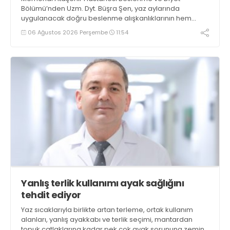
Bölümü’nden Uzm. Dyt. Büşra Şen, yaz aylarında
uygulanacak doğru beslenme alışkanlıklarının hem
metabolik sağlığı desteklediğini hem de yaşam
06 Ağustos 2026 Perşembe
11:54
kalitesini artırabileceğini belirterek önemli önerilerde
bulundu
Yanlış terlik kullanımı ayak sağlığını
tehdit ediyor
Yaz sıcaklarıyla birlikte artan terleme, ortak kullanım
alanları, yanlış ayakkabı ve terlik seçimi, mantardan
topuk çatlaklarına kadar pek çok ayak sorununa zemin