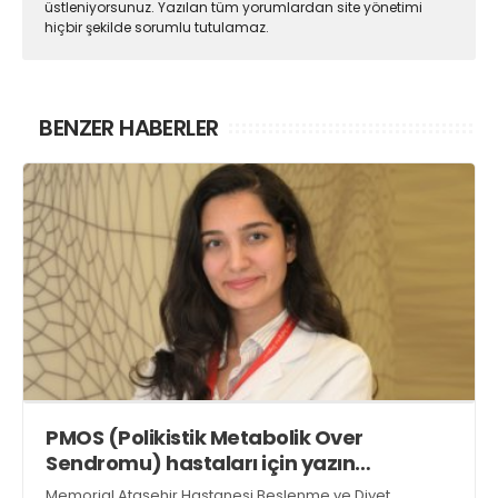
üstleniyorsunuz. Yazılan tüm yorumlardan site yönetimi
hiçbir şekilde sorumlu tutulamaz.
BENZER HABERLER
PMOS (Polikistik Metabolik Over
Sendromu) hastaları için yazın
beslenme rehberi
Memorial Ataşehir Hastanesi Beslenme ve Diyet