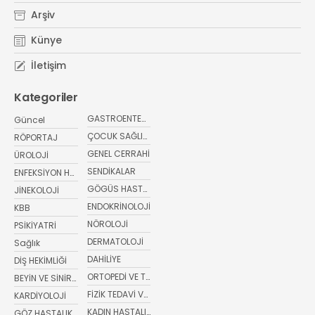
Arşiv
Künye
İletişim
Kategoriler
GASTROENTEROLOJİ
Güncel
ÇOCUK SAĞLIĞI VE HASTALIKLARI
RÖPORTAJ
GENEL CERRAHİ
ÜROLOJİ
SENDİKALAR
ENFEKSİYON HASTALIKLARI
GÖGÜS HASTALIKLARI
JİNEKOLOJİ
ENDOKRİNOLOJİ
KBB
NÖROLOJİ
PSİKİYATRİ
DERMATOLOJİ
Sağlık
DAHİLİYE
DİŞ HEKİMLİĞİ
ORTOPEDİ VE TRAVMATOLOJİ
BEYİN VE SİNİR CERRAHİSİ
FİZİK TEDAVİ VE REHABİLİTASYON
KARDİYOLOJİ
KADIN HASTALIKLARI VE DOĞUM
GÖZ HASTALIKLARI