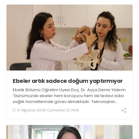
Ebeler artık sadece doğum yaptırmıyor
Ebelik Bölümü Öğretim Üyesi Doç. Dr. Ayça Demir Yıldırım
‘Günümüzde ebeler hem koruyucu hem de tedavi edici
sağlık hizmetlerinde görev almaktadır. Teknolojinin
gelişmesiyle birlikte uzaktan takip, mobil uygulamalar ve
01 Ağustos 2026 Cumartesi
14:05
tele-sağlık gibi yöntemlerle daha fazla kişiye
ulaşabilmektedirler’ dedi