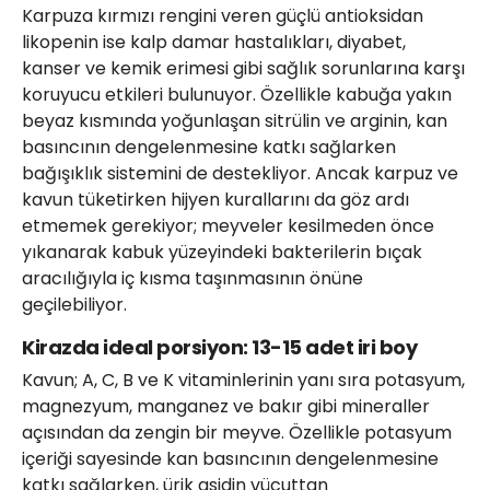
Karpuza kırmızı rengini veren güçlü antioksidan
likopenin ise kalp damar hastalıkları, diyabet,
kanser ve kemik erimesi gibi sağlık sorunlarına karşı
koruyucu etkileri bulunuyor. Özellikle kabuğa yakın
beyaz kısmında yoğunlaşan sitrülin ve arginin, kan
basıncının dengelenmesine katkı sağlarken
bağışıklık sistemini de destekliyor. Ancak karpuz ve
kavun tüketirken hijyen kurallarını da göz ardı
etmemek gerekiyor; meyveler kesilmeden önce
yıkanarak kabuk yüzeyindeki bakterilerin bıçak
aracılığıyla iç kısma taşınmasının önüne
geçilebiliyor.
Kirazda ideal porsiyon: 13-15 adet iri boy
Kavun; A, C, B ve K vitaminlerinin yanı sıra potasyum,
magnezyum, manganez ve bakır gibi mineraller
açısından da zengin bir meyve. Özellikle potasyum
içeriği sayesinde kan basıncının dengelenmesine
katkı sağlarken, ürik asidin vücuttan