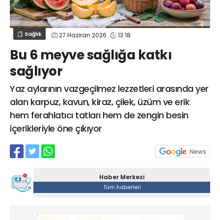
Web TV
Galeri
Yazarlar
GÖZ HASTALIKLARI
SAĞLIK
sagliktabugun@gmail.com
Sağlık
27 Haziran 2026
13:18
GASTROENTEROLOJİ
Bu 6 meyve sağlığa katkı
ÇOCUK SAĞLIĞI VE HASTALIKLARI
sağlıyor
GENEL CERRAHİ
SENDİKALAR
Yaz aylarının vazgeçilmez lezzetleri arasında yer
alan karpuz, kavun, kiraz, çilek, üzüm ve erik
GÖGÜS HASTALIKLARI
hem ferahlatıcı tatları hem de zengin besin
DERMATOLOJİ
içerikleriyle öne çıkıyor
ENDOKRİNOLOJİ
NÖROLOJİ
ORTOPEDİ VE TRAVMATOLOJİ
DAHİLİYE
Haber Merkezi
Tüm haberleri
FİZİK TEDAVİ VE REHABİLİTASYON
KADIN HASTALIKLARI VE DOĞUM