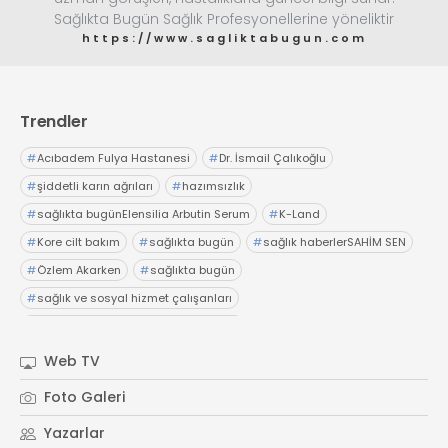
Sağlıkta Bugün Sağlık Profesyonellerine yöneliktir
https://www.sagliktabugun.com
Trendler
#
Acıbadem Fulya Hastanesi
#
Dr. İsmail Çalıkoğlu
#
şiddetli karın ağrıları
#
hazımsızlık
#
sağlıkta bugünElensilia Arbutin Serum
#
K-Land
#
Kore cilt bakım
#
sağlıkta bugün
#
sağlık haberlerSAHİM SEN
#
Özlem Akarken
#
sağlıkta bugün
#
sağlık ve sosyal hizmet çalışanları
#
özlük haklarıOp. Dr. Adil Güçal Güçlü
#
Medstar Antalya Hastanesi
#
üroloji
#
böbrekler
Web TV
#
sağlıkta bugünBayer
#
Dijital Sağlık ve Tarım Girişimleri Haritası
Foto Galeri
#
sağlıkta bugün
#
başvurular
#
sağlık haberler
Yazarlar