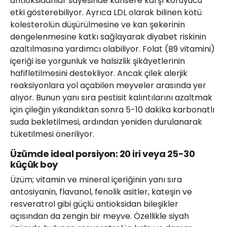
antioksidanlar sayesinde kansere karşı koruyucu
etki gösterebiliyor. Ayrıca LDL olarak bilinen kötü
kolesterolün düşürülmesine ve kan şekerinin
dengelenmesine katkı sağlayarak diyabet riskinin
azaltılmasına yardımcı olabiliyor. Folat (B9 vitamini)
içeriği ise yorgunluk ve halsizlik şikâyetlerinin
hafifletilmesini destekliyor. Ancak çilek alerjik
reaksiyonlara yol açabilen meyveler arasında yer
alıyor. Bunun yanı sıra pestisit kalıntılarını azaltmak
için çileğin yıkandıktan sonra 5-10 dakika karbonatlı
suda bekletilmesi, ardından yeniden durulanarak
tüketilmesi öneriliyor.
Üzümde ideal porsiyon: 20 iri veya 25-30
küçük boy
Üzüm; vitamin ve mineral içeriğinin yanı sıra
antosiyanin, flavanol, fenolik asitler, kateşin ve
resveratrol gibi güçlü antioksidan bileşikler
açısından da zengin bir meyve. Özellikle siyah