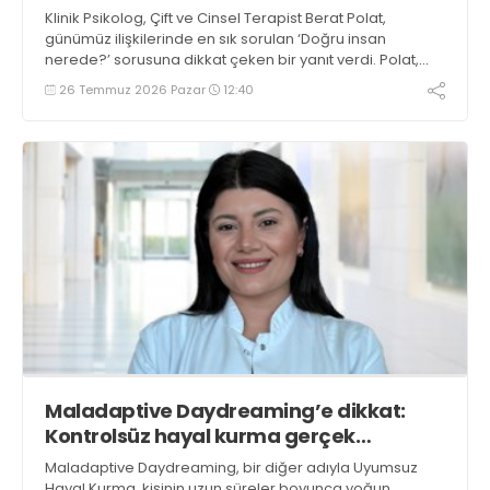
Klinik Psikolog, Çift ve Cinsel Terapist Berat Polat,
günümüz ilişkilerinde en sık sorulan ‘Doğru insan
nerede?’ sorusuna dikkat çeken bir yanıt verdi. Polat,
ilişkilerin tükenme noktasına gelmesinin sebebinin
26 Temmuz 2026 Pazar
12:40
sevgisizlik değil; insanların duygu odaklı yaklaşmak
yerine zırhlar, stratejiler ve etiketlerle hareket etmesi
olduğunu belirtti
Maladaptive Daydreaming’e dikkat:
Kontrolsüz hayal kurma gerçek
yaşamdan uzaklaştırabilir
Maladaptive Daydreaming, bir diğer adıyla Uyumsuz
Hayal Kurma, kişinin uzun süreler boyunca yoğun,