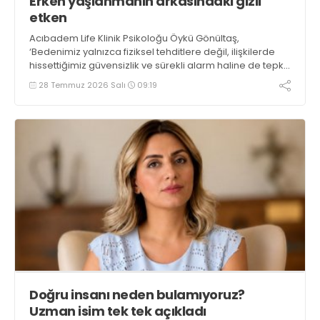
Erken yaşlanmanın arkasındaki gizli
etken
Acıbadem Life Klinik Psikoloğu Öykü Gönültaş,
‘Bedenimiz yalnızca fiziksel tehditlere değil, ilişkilerde
hissettiğimiz güvensizlik ve sürekli alarm haline de tepki
verir. Bu nedenle kendimizi sürekli savunmada
28 Temmuz 2026 Salı
09:19
hissettiğimiz ilişkiler, zaman içinde hem psikolojik hem
de biyolojik bir yük oluşturabilir’ diyor
Doğru insanı neden bulamıyoruz?
Uzman isim tek tek açıkladı