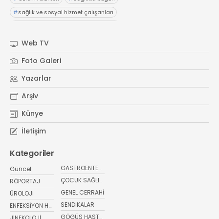
#
sağlık ve sosyal hizmet çalışanları
#
özlük haklarıOp. Dr. Adil Güçal Güçlü
#
Medstar Antalya Hastanesi
#
üroloji
#
böbrekler
Web TV
#
sağlıkta bugünBayer
#
Dijital Sağlık ve Tarım Girişimleri Haritası
Foto Galeri
#
sağlıkta bugün
#
başvurular
#
sağlık haberler
Yazarlar
Arşiv
Künye
İletişim
Kategoriler
GASTROENTEROLOJİ
Güncel
ÇOCUK SAĞLIĞI VE HASTALIKLARI
RÖPORTAJ
GENEL CERRAHİ
ÜROLOJİ
SENDİKALAR
ENFEKSİYON HASTALIKLARI
GÖGÜS HASTALIKLARI
JİNEKOLOJİ