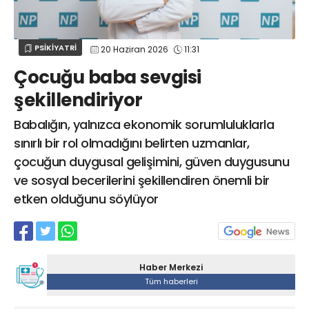
Web TV
Galeri
Yazarlar
GÖZ HASTALIKLARI
SAĞLIK
sagliktabugun@gmail.com
PSİKİYATRİ
20 Haziran 2026
11:31
GASTROENTEROLOJİ
Çocuğu baba sevgisi
ÇOCUK SAĞLIĞI VE HASTALIKLARI
şekillendiriyor
GENEL CERRAHİ
SENDİKALAR
Babalığın, yalnızca ekonomik sorumluluklarla
sınırlı bir rol olmadığını belirten uzmanlar,
GÖGÜS HASTALIKLARI
çocuğun duygusal gelişimini, güven duygusunu
DERMATOLOJİ
ve sosyal becerilerini şekillendiren önemli bir
ENDOKRİNOLOJİ
etken olduğunu söylüyor
NÖROLOJİ
ORTOPEDİ VE TRAVMATOLOJİ
DAHİLİYE
Haber Merkezi
FİZİK TEDAVİ VE REHABİLİTASYON
Tüm haberleri
KADIN HASTALIKLARI VE DOĞUM