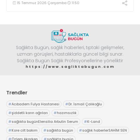
15 Temmuz 2026 Çarşamba
11:50
Sağlıkta Bugün, sağlık haberleri, tıptaki gelişmeler,
uzman görüşleri, hastalıklarla güncel bilgi sunar.
Sağlıkta Bugün Sağlık Profesyonellerine yöneliktir
https://www.sagliktabugun.com
Trendler
#
Acıbadem Fulya Hastanesi
#
Dr. İsmail Çalıkoğlu
#
şiddetli karın ağrıları
#
hazımsızlık
#
sağlıkta bugünElensilia Arbutin Serum
#
K-Land
#
Kore cilt bakım
#
sağlıkta bugün
#
sağlık haberlerSAHİM SEN
#
Özlem Akarken
#
sağlıkta bugün