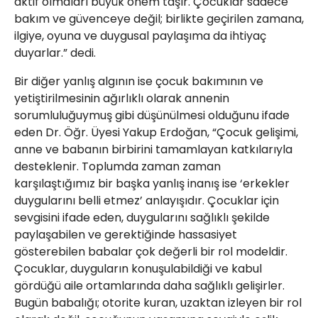
aktif olmaları büyük önem taşır. Çocuklar sadece
bakım ve güvenceye değil; birlikte geçirilen zamana,
ilgiye, oyuna ve duygusal paylaşıma da ihtiyaç
duyarlar.” dedi.
Bir diğer yanlış algının ise çocuk bakımının ve
yetiştirilmesinin ağırlıklı olarak annenin
sorumluluğuymuş gibi düşünülmesi olduğunu ifade
eden Dr. Öğr. Üyesi Yakup Erdoğan, “Çocuk gelişimi,
anne ve babanın birbirini tamamlayan katkılarıyla
desteklenir. Toplumda zaman zaman
karşılaştığımız bir başka yanlış inanış ise ‘erkekler
duygularını belli etmez’ anlayışıdır. Çocuklar için
sevgisini ifade eden, duygularını sağlıklı şekilde
paylaşabilen ve gerektiğinde hassasiyet
gösterebilen babalar çok değerli bir rol modeldir.
Çocuklar, duyguların konuşulabildiği ve kabul
gördüğü aile ortamlarında daha sağlıklı gelişirler.
Bugün babalığı; otorite kuran, uzaktan izleyen bir rol