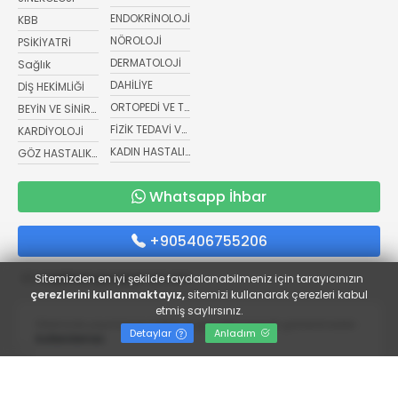
ENDOKRİNOLOJİ
KBB
NÖROLOJİ
PSİKİYATRİ
DERMATOLOJİ
Sağlık
DAHİLİYE
DİŞ HEKİMLİĞİ
ORTOPEDİ VE TRAVMATOLOJİ
BEYİN VE SİNİR CERRAHİSİ
FİZİK TEDAVİ VE REHABİLİTASYON
KARDİYOLOJİ
KADIN HASTALIKLARI VE DOĞUM
GÖZ HASTALIKLARI
Whatsapp İhbar
+905406755206
sagliktabugun@gmail.com
Sitemizden en iyi şekilde faydalanabilmeniz için tarayıcınızın
çerezlerini kullanmaktayız,
sitemizi kullanarak çerezleri kabul
etmiş saylırsınız.
Sitemizde yayımlanan haber ve görseller kaynak gösterilmeden
Detaylar
Anladım
kullanılamaz.