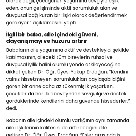
olarak değil, çocuğunun yaşamına sevgiyle eşlik
eden, onun gelişiminde aktif sorumluluk alan ve
duygusal bağ kuran bir ilişki olarak değerlendirmek
gerekiyor.” açıklamasını yaptı.
İlgili bir baba, aile içindeki güveni,
dayanışmayı ve huzuru artırır
Babaların aile yaşamına aktif ve destekleyici şekilde
katılmasının, ailedeki tüm bireylerin ruhsal ve
duygusal iyilik halini olumlu yönde etkileyeceğine
dikkat çeken Dr. Öğr. Üyesi Yakup Erdoğan, “Kendini
yalnız hissetmeyen, sorumlulukları paylaşabildiğini
gören bir anne daha az tükenmişlik yaşarken,
çocuklar da her iki ebeveynden sevgi, ilgi ve destek
gördüklerinde kendilerini daha güvende hissederler.”
dedi.
Babanın aile içindeki olumlu varlığının aynı zamanda
aile ilişkilerinin kalitesini de artıracağını dile
getiren Dr. Öğr. Üyesi Erdoğan, “Eşler arasında iş