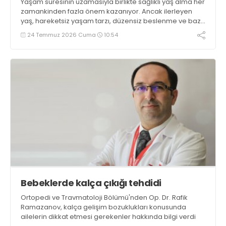
Yaşam süresinin uzamasıyla birlikte sağlıklı yaş alma her
zamankinden fazla önem kazanıyor. Ancak ilerleyen
yaş, hareketsiz yaşam tarzı, düzensiz beslenme ve bazı
kronik hastalıklar nedeniyle kaslar zamanla güç
24 Temmuz 2026 Cuma
10:54
kaybedebiliyor
Bebeklerde kalça çıkığı tehdidi
Ortopedi ve Travmatoloji Bölümü'nden Op. Dr. Rafik
Ramazanov, kalça gelişim bozuklukları konusunda
ailelerin dikkat etmesi gerekenler hakkında bilgi verdi