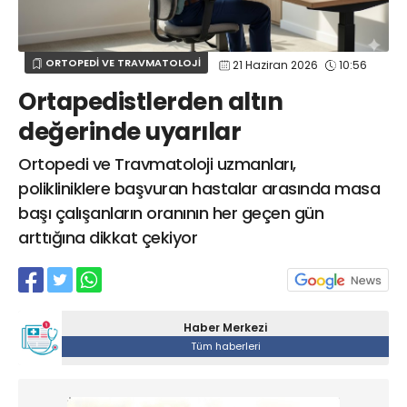
Web TV
Galeri
Yazarlar
GÖZ HASTALIKLARI
SAĞLIK
sagliktabugun@gmail.com
ORTOPEDİ VE TRAVMATOLOJİ
21 Haziran 2026
10:56
GASTROENTEROLOJİ
Ortapedistlerden altın
ÇOCUK SAĞLIĞI VE HASTALIKLARI
değerinde uyarılar
GENEL CERRAHİ
SENDİKALAR
Ortopedi ve Travmatoloji uzmanları,
polikliniklere başvuran hastalar arasında masa
GÖGÜS HASTALIKLARI
başı çalışanların oranının her geçen gün
DERMATOLOJİ
arttığına dikkat çekiyor
ENDOKRİNOLOJİ
NÖROLOJİ
ORTOPEDİ VE TRAVMATOLOJİ
DAHİLİYE
Haber Merkezi
Tüm haberleri
FİZİK TEDAVİ VE REHABİLİTASYON
KADIN HASTALIKLARI VE DOĞUM