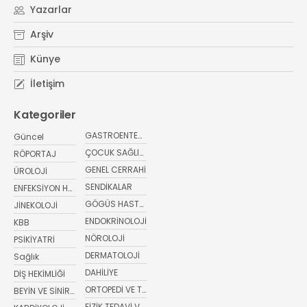
Yazarlar
Arşiv
Künye
İletişim
Kategoriler
GASTROENTEROLOJİ
Güncel
ÇOCUK SAĞLIĞI VE HASTALIKLARI
RÖPORTAJ
GENEL CERRAHİ
ÜROLOJİ
SENDİKALAR
ENFEKSİYON HASTALIKLARI
GÖGÜS HASTALIKLARI
JİNEKOLOJİ
ENDOKRİNOLOJİ
KBB
NÖROLOJİ
PSİKİYATRİ
DERMATOLOJİ
Sağlık
DAHİLİYE
DİŞ HEKİMLİĞİ
ORTOPEDİ VE TRAVMATOLOJİ
BEYİN VE SİNİR CERRAHİSİ
FİZİK TEDAVİ VE REHABİLİTASYON