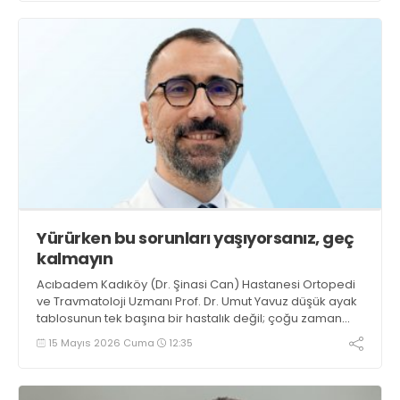
Yürürken bu sorunları yaşıyorsanız, geç
kalmayın
Acıbadem Kadıköy (Dr. Şinasi Can) Hastanesi Ortopedi
ve Travmatoloji Uzmanı Prof. Dr. Umut Yavuz düşük ayak
tablosunun tek başına bir hastalık değil; çoğu zaman
sinir, kas, omurga veya nörolojik hastalıkların bir belirtisi
15 Mayıs 2026 Cuma
12:35
olduğuna dikkat çekti