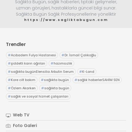
Sağlıkta Bugün, sağlık haberleri, tıptaki gelişmeler,
uzman görüşleri, hastalıklarla güncel bilgi sunar.
Sağlıkta Bugün Sağlık Profesyonellerine yöneliktir
https://www.sagliktabugun.com
Trendler
#
Acıbadem Fulya Hastanesi
#
Dr. İsmail Çalıkoğlu
#
şiddetli karın ağrıları
#
hazımsızlık
#
sağlıkta bugünElensilia Arbutin Serum
#
K-Land
#
Kore cilt bakım
#
sağlıkta bugün
#
sağlık haberlerSAHİM SEN
#
Özlem Akarken
#
sağlıkta bugün
#
sağlık ve sosyal hizmet çalışanları
#
özlük haklarıOp. Dr. Adil Güçal Güçlü
#
Medstar Antalya Hastanesi
#
üroloji
#
böbrekler
Web TV
#
sağlıkta bugünBayer
#
Dijital Sağlık ve Tarım Girişimleri Haritası
Foto Galeri
#
sağlıkta bugün
#
başvurular
#
sağlık haberler