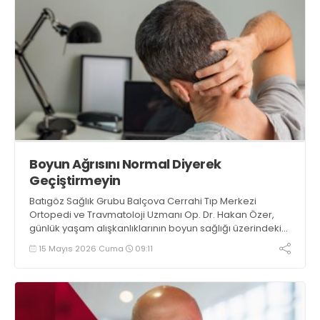
Boyun Ağrısını Normal Diyerek
Geçiştirmeyin
Batıgöz Sağlık Grubu Balçova Cerrahi Tıp Merkezi
Ortopedi ve Travmatoloji Uzmanı Op. Dr. Hakan Özer,
günlük yaşam alışkanlıklarının boyun sağlığı üzerindeki
etkilerine dikkat çekerek toplumda oldukça yaygın
15 Mayıs 2026 Cuma
09:11
görülen bazı davranışların omurga üzerinde uzun vadeli
yük oluşturabileceğini belirtiyor