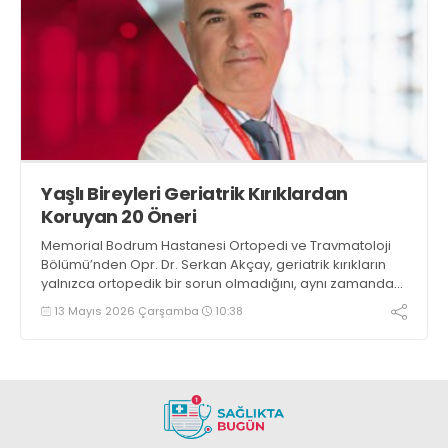
Yaşlı Bireyleri Geriatrik Kırıklardan
Koruyan 20 Öneri
Memorial Bodrum Hastanesi Ortopedi ve Travmatoloji
Bölümü’nden Opr. Dr. Serkan Akçay, geriatrik kırıkların
yalnızca ortopedik bir sorun olmadığını, aynı zamanda
yaşlı bireylerin yaşam kalitesini ve genel sağlığını
13 Mayıs 2026 Çarşamba
10:38
doğrudan etkileyen önemli bir halk sağlığı problemi
olduğunu belirterek konu hakkında bilgi verdi