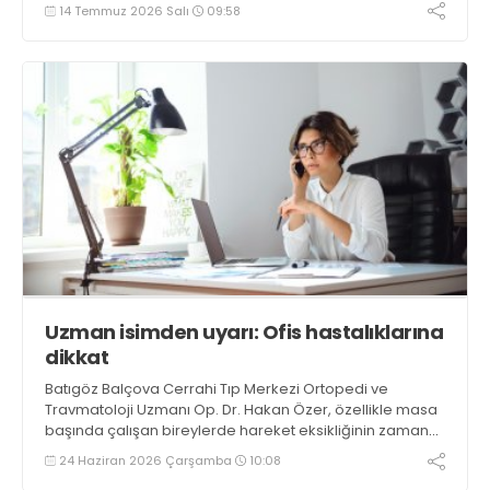
14 Temmuz 2026 Salı
09:58
Uzman isimden uyarı: Ofis hastalıklarına
dikkat
Batıgöz Balçova Cerrahi Tıp Merkezi Ortopedi ve
Travmatoloji Uzmanı Op. Dr. Hakan Özer, özellikle masa
başında çalışan bireylerde hareket eksikliğinin zaman
içerisinde çeşitli ortopedik yakınmalara zemin
24 Haziran 2026 Çarşamba
10:08
hazırlayabileceğini belirtiyor