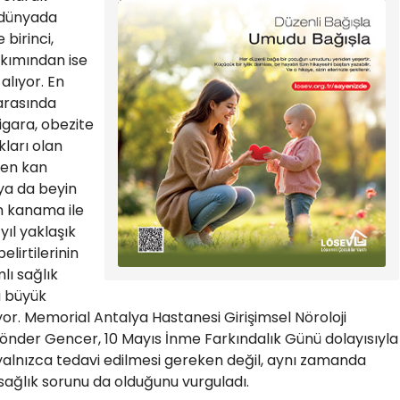
 dünyada
 birinci,
akımından ise
alıyor. En
arasında
igara, obezite
kları olan
den kan
 ya da beyin
 kanama ile
yıl yaklaşık
elirtilerinin
lı sağlık
a büyük
iyor. Memorial Antalya Hastanesi Girişimsel Nöroloji
ıönder Gencer, 10 Mayıs İnme Farkındalık Günü dolayısıyla
yalnızca tedavi edilmesi gereken değil, aynı zamanda
sağlık sorunu da olduğunu vurguladı.