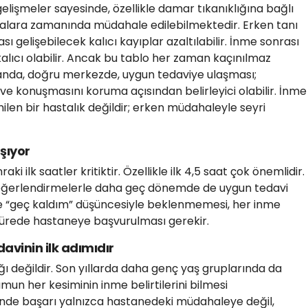
 gelişmeler sayesinde, özellikle damar tıkanıklığına bağlı
alara zamanında müdahale edilebilmektedir. Erken tanı
ı gelişebilecek kalıcı kayıplar azaltılabilir. İnme sonrası
kalıcı olabilir. Ancak bu tablo her zaman kaçınılmaz
anda, doğru merkezde, uygun tedaviye ulaşması;
 ve konuşmasını koruma açısından belirleyici olabilir. İnme
ilen bir hastalık değildir; erken müdahaleyle seyri
şıyor
ki ilk saatler kritiktir. Özellikle ilk 4,5 saat çok önemlidir.
değerlendirmelerle daha geç dönemde de uygun tedavi
le “geç kaldım” düşüncesiyle beklenmemesi, her inme
ürede hastaneye başvurulması gerekir.
avinin ilk adımıdır
ığı değildir. Son yıllarda daha genç yaş gruplarında da
un her kesiminin inme belirtilerini bilmesi
nde başarı yalnızca hastanedeki müdahaleye değil,