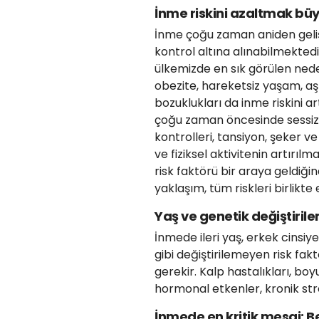
İnme riskini azaltmak büy
İnme çoğu zaman aniden geliş
kontrol altına alınabilmektedi
ülkemizde en sık görülen nede
obezite, hareketsiz yaşam, aşı
bozuklukları da inme riskini 
çoğu zaman öncesinde sessiz i
kontrolleri, tansiyon, şeker ve
ve fiziksel aktivitenin artırılma
risk faktörü bir araya geldiği
yaklaşım, tüm riskleri birlikte 
Yaş ve genetik değiştiril
İnmede ileri yaş, erkek cinsiy
gibi değiştirilemeyen risk fakt
gerekir. Kalp hastalıkları, bo
hormonal etkenler, kronik stre
İnmede en kritik mesaj: B