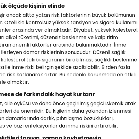
ük ölçüde kişinin elinde
ir ancak altta yatan risk faktörlerinin büyük bölümünün
r. Özellikle kontrolsüz yüksek tansiyon ve sigara kullanımı
nler arasında yer almaktadır. Diyabet, yüksek kolesterol,
rı alkol tüketimi, düzensiz beslenme ve kalp ritim
artıran önemli faktörler arasında bulunmaktadır. İnme
lerleyen damar risklerinin sonucudur. Düzenli sağlık
 kolesterol takibi, sigaranın bırakılması, sağlıklı beslenme
sı ile inme riski belirgin şekilde azaltılabilir. Birden fazla
nde risk katlanarak artar. Bu nedenle korunmada en etkili
ele almaktır.
emese de farkındalık hayat kurtarır
et, aile öyküsü ve daha önce geçirilmiş geçici iskemik atak
örleri de önemlidir. Bu kişilerin daha yakından izlenmesi
yun damarlarında darlık, pıhtılaşma bozuklukları,
s ve bazı enfeksiyonlar da inme riskini artırabilir.
elirtileri tanıyın, zaman kaybetmeyin