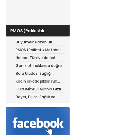
PMOS (Polikistik
Metabolik Over
Sendromu) hastaları için
Büyümek: Bazen Bir
yazın beslenme rehberi
Parçanı Bırakabilmektir
PMOS (Polikistik Metabolik
Over Sendromu) hastaları
Haleon Türkiye'de üst
için yazın beslenme
düzey atamalar
Geniz eti hakkında doğru
rehberi
sanılan 5 yanlış
Bora Uludüz: Sağlığı
yalnızca hastalıkların
Kadın arkadaşlıkları ruh
tedavisiyle sınırlı
sağlığını güçlendiriyor
FİBROMİYALJİ Ağrının Gizli
görmüyoruz
Alfabesi: Tabakta Biten
Bayer, Dijital Sağlık ve
Sancı, Çatalla Başlayan
Tarım Girişimleri Haritası
Şifa
Başvurularını Başlattı