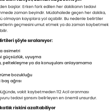
iden başlar. Erken fark edilen her dakikanın tedavi
 İnmede zaman beyindir. Müdahalede geçen her dakika,
 olmayan kayıplara yol açabilir. Bu nedenle belirtiler
yetlerin geçmesini umut etmek ya da zaman kaybetmek
ilir.
rtileri şöyle sıralanıyor:
 asimetri
 güçsüzlük, uyuşma
ltekleşme ya da konuşulanı anlayamama
üme bozukluğu
baş ağrısı
rüldüğünde, vakit kaybetmeden 112 Acil aranması
vuru tedavi şansını belirleyen en önemli unsurdur.
atlık riskini azaltabiliyor