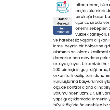
bilinen inme, tüm
erişkin ölümlerinde
bıraktığı hasar b
Haber
üçüncü sırada yer 
Merkezi
önemli sebepleri 
Tüm
haberleri
yüksek tansiyon, s
ve hareketsiz yaşam alışkanlı
inme, beynin bir bölgesine gi
akımının ani olarak kesilmesi
damarlarında meydana gelen
ortaya çıkıyor. Ülkemizde her 
200 bin kişinin geçirdiği inme, b
erken fark edilip tam donanım
kuruluşlarına başvurulmasıyl
ölçüde kontrol altına alınabil
Bölümü’nden Uzm. Dr. Elif Sar
yaptığı açıklamada, inmenin 
büyük ölçüde önlenebilen bir 