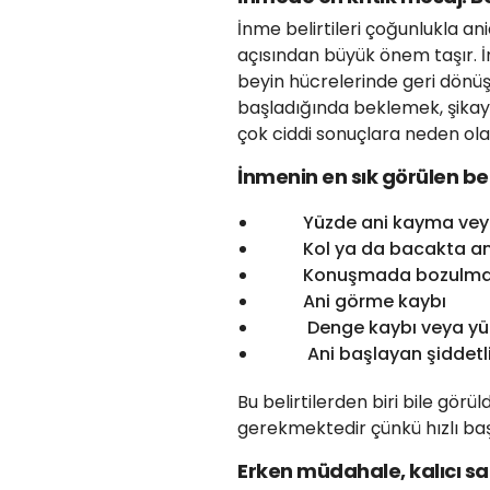
İnme belirtileri çoğunlukla an
açısından büyük önem taşır.
beyin hücrelerinde geri dönüşü
başladığında beklemek, şika
çok ciddi sonuçlara neden olab
İnmenin en sık görülen beli
Yüzde ani kayma veya
Kol ya da bacakta ani
Konuşmada bozulma, pe
Ani görme kaybı
Denge kaybı veya yür
Ani başlayan şiddetli 
Bu belirtilerden biri bile gö
gerekmektedir çünkü hızlı baş
Erken müdahale, kalıcı sak