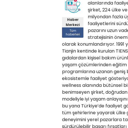
alanlarında faali
şirket, 224 ülke v
milyondan fazla ü
Haber
faaliyetlerini sür
Merkezi
pazarını uzun vad
Tüm
haberleri
stratejisinin öneml
olarak konumlandırıyor. 1991 yı
Tianjin kentinde kurulan TIENS,
gıdalardan kişisel bakım ürünle
yaşam çözümlerinden eğitim ve
programlarına uzanan geniş b
ekosistemle faaliyet gösteriyo
wellness alanında bütünsel bi
benimseyen şirket, doğrudan 
modeliyle iyi yaşam anlayışını
bu yana Türkiye’de faaliyet gö
tüm şehirlerine yayarak ülke 
deneyimini yerel pazarlara taş
sürdürülebilir başarı fırsatlar