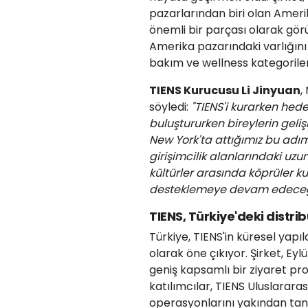
pazarlarından biri olan Amerik
önemli bir parçası olarak görü
Amerika pazarındaki varlığını g
bakım ve wellness kategoriler
TIENS Kurucusu Li Jinyuan
,
söyledi:
"TIENS'i kurarken hede
buluştururken bireylerin geli
New York'ta attığımız bu adım,
girişimcilik alanlarındaki uzu
kültürler arasında köprüler 
desteklemeye devam edeceğ
TIENS, Türkiye'deki distri
Türkiye, TIENS'in küresel yapı
olarak öne çıkıyor. Şirket, Eyl
geniş kapsamlı bir ziyaret p
katılımcılar, TIENS Uluslararas
operasyonlarını yakından tanı