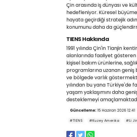
Çin arasında iş dünyası ve kü
hedefleniyor. Küresel büyümes
hayata geçirdiği stratejik adı
konumunu daha da güçlendir
TIENS Hakkında
1991 yılında Çin'in Tianjin kent
alanlarında faaliyet gösteren 
kişisel bakım ürünlerine, sağl
programlarına uzanan geniş bi
ve bölgede varlık göstermekt
yılından bu yana Türkiye'de fa
yaşam yaklaşımını daha geniş 
desteklemeyi amaçlamaktad
Güncelleme:
15 Haziran 2026 12:41
#TIENS
#Kuzey Amerika
#Li J