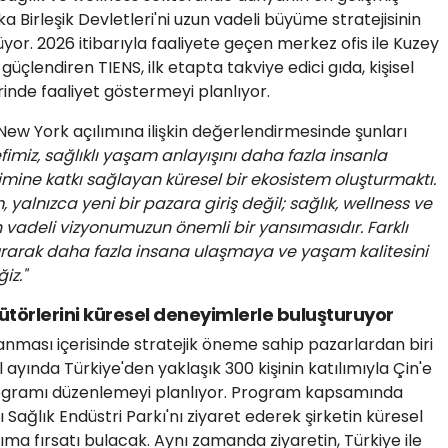
a Birleşik Devletleri'ni uzun vadeli büyüme stratejisinin
yor. 2026 itibarıyla faaliyete geçen merkez ofis ile Kuzey
üçlendiren TIENS, ilk etapta takviye edici gıda, kişisel
inde faaliyet göstermeyi planlıyor.
 New York açılımına ilişkin değerlendirmesinde şunları
fimiz, sağlıklı yaşam anlayışını daha fazla insanla
şimine katkı sağlayan küresel bir ekosistem oluşturmaktı.
 yalnızca yeni bir pazara giriş değil; sağlık, wellness ve
n vadeli vizyonumuzun önemli bir yansımasıdır. Farklı
kurarak daha fazla insana ulaşmaya ve yaşam kalitesini
iz."
bütörlerini küresel deneyimlerle buluşturuyor
lanması içerisinde stratejik öneme sahip pazarlardan biri
ül ayında Türkiye'den yaklaşık 300 kişinin katılımıyla Çin'e
rogramı düzenlemeyi planlıyor. Program kapsamında
ı Sağlık Endüstri Parkı'nı ziyaret ederek şirketin küresel
ma fırsatı bulacak. Aynı zamanda ziyaretin, Türkiye ile