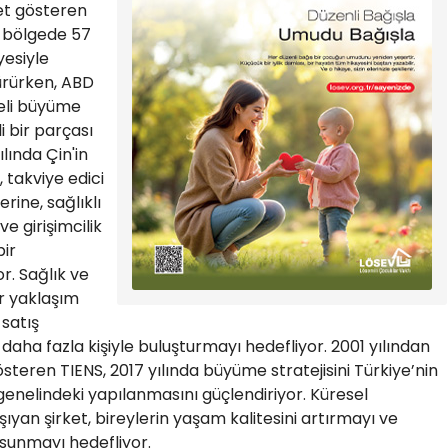
yet gösteren
e bölgede 57
yesiyle
dürürken, ABD
eli büyüme
i bir parçası
lında Çin'in
 takviye edici
rine, sağlıklı
 girişimcilik
ir
r. Sağlık ve
r yaklaşım
satış
 daha fazla kişiyle buluşturmayı hedefliyor. 2001 yılından
steren TIENS, 2017 yılında büyüme stratejisini Türkiye’nin
genelindeki yapılanmasını güçlendiriyor. Küresel
ıyan şirket, bireylerin yaşam kalitesini artırmayı ve
ı sunmayı hedefliyor.