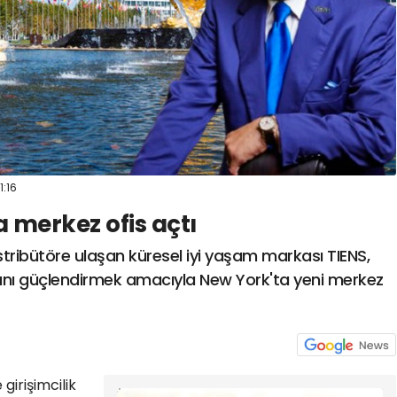
1:16
a merkez ofis açtı
istribütöre ulaşan küresel iyi yaşam markası TIENS,
nı güçlendirmek amacıyla New York'ta yeni merkez
 girişimcilik