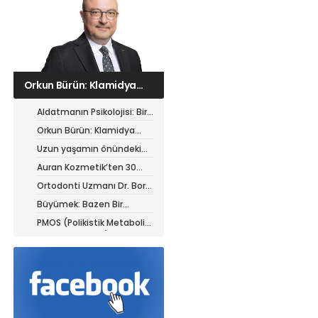
Orkun Bürün: Klamidya
enfeksiyonu çok kedili
ortamlarda birden fazla
Aldatmanın Psikolojisi: Bir
kediyi etkileyebilir
İhanetin Ardındaki
Orkun Bürün: Klamidya
Görünmeyen Dinamikler
enfeksiyonu çok kedili
Uzun yaşamın önündeki
ortamlarda birden fazla
yeni engel: Modern yaşam
Auran Kozmetik’ten 30
kediyi etkileyebilir
tarzı
Milyon TL’lik yatırım
Ortodonti Uzmanı Dr. Bora
Aysan’dan tel tedavisi
Büyümek: Bazen Bir
görenlere kritik uyarılar
Parçanı Bırakabilmektir
PMOS (Polikistik Metabolik
Over Sendromu) hastaları
için yazın beslenme
rehberi