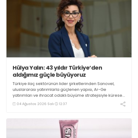
Hülya Yalın: 43 yıldır Türkiye’den
aldığımız güçle büyüyoruz
Türkiye ilaç sektörünün lider şirketlerinden Sanovel,
uluslararası yatırımlarla güçlenen yapısı, Ar-Ge
yatırımları ve ihracat odaklı büyüme stratejisiyle küresel
ilaç pazarındaki yükselişine ivme kazandırıyor. Şirket,
04 Ağustos 2026 Salı
12:37
2035 vizyonu doğrultusunda etki alanını 2 katına
çıkarmayı ve onkoloji hamlesiyle Türkiye’nin ilaçta dışa
bağımlılığını azaltmayı hedefliyor