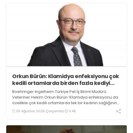
dedi
Orkun Bürün: Klamidya enfeksiyonu çok
kedili ortamlarda birden fazla kediyi
etkileyebilir
Boehringer Ingelheim Türkiye Pet İş Birimi Müdürü
Veteriner Hekim Orkun Bürün ‘Klamidya enfeksiyonu da
özellikle çok kedili ortamlarda tek bir kedinin sağlığının
ötesine geçerek birden fazla kediyi etkileyebilen bir
05 Ağustos 2026 Çarşamba
11:46
tabloya dönüşebilir’ dedi