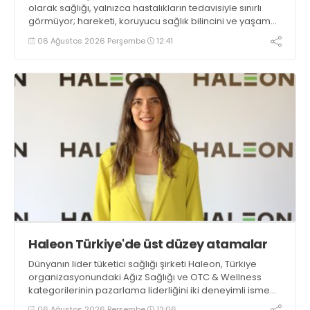
olarak sağlığı, yalnızca hastalıkların tedavisiyle sınırlı
görmüyor; hareketi, koruyucu sağlık bilincini ve yaşam
kalitesini destekleyen her adımı bu yaklaşımın ayrılmaz
06 Ağustos 2026 Perşembe
12:41
bir parçası olarak değerlendiriyoruz. Sporun düzenli ve
bilinçli şekilde hayatın içinde yer almasının, bireylerin
hem fiziksel hem de zihinsel iyilik halini güçlendirdiğine
inanıyoruz’ dedi
Haleon Türkiye'de üst düzey atamalar
Dünyanın lider tüketici sağlığı şirketi Haleon, Türkiye
organizasyonundaki Ağız Sağlığı ve OTC & Wellness
kategorilerinin pazarlama liderliğini iki deneyimli isme
emanet etti. Ağız Sağlığı Kategorisi Liderliğine Işıl
06 Ağustos 2026 Perşembe
12:06