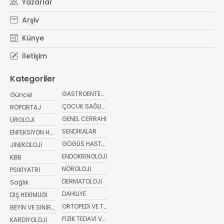
Yazarlar
Arşiv
Künye
İletişim
Kategoriler
GASTROENTEROLOJİ
Güncel
ÇOCUK SAĞLIĞI VE HASTALIKLARI
RÖPORTAJ
GENEL CERRAHİ
ÜROLOJİ
SENDİKALAR
ENFEKSİYON HASTALIKLARI
GÖGÜS HASTALIKLARI
JİNEKOLOJİ
ENDOKRİNOLOJİ
KBB
NÖROLOJİ
PSİKİYATRİ
DERMATOLOJİ
Sağlık
DAHİLİYE
DİŞ HEKİMLİĞİ
ORTOPEDİ VE TRAVMATOLOJİ
BEYİN VE SİNİR CERRAHİSİ
FİZİK TEDAVİ VE REHABİLİTASYON
KARDİYOLOJİ