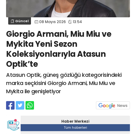
Web TV
Galeri
Yazarlar
GÖZ HASTALIKLARI
SAĞLIK
sagliktabugun@gmail.com
Güncel
08 Mayıs 2026
13:54
GASTROENTEROLOJİ
Giorgio Armani, Miu Miu ve
ÇOCUK SAĞLIĞI VE HASTALIKLARI
Mykita Yeni Sezon
GENEL CERRAHİ
Koleksiyonlarıyla Atasun
SENDİKALAR
Optik’te
GÖGÜS HASTALIKLARI
DERMATOLOJİ
Atasun Optik, güneş gözlüğü kategorisindeki
ENDOKRİNOLOJİ
marka seçkisini Giorgio Armani, Miu Miu ve
Mykita ile genişletiyor
NÖROLOJİ
ORTOPEDİ VE TRAVMATOLOJİ
DAHİLİYE
FİZİK TEDAVİ VE REHABİLİTASYON
Haber Merkezi
Tüm haberleri
KADIN HASTALIKLARI VE DOĞUM