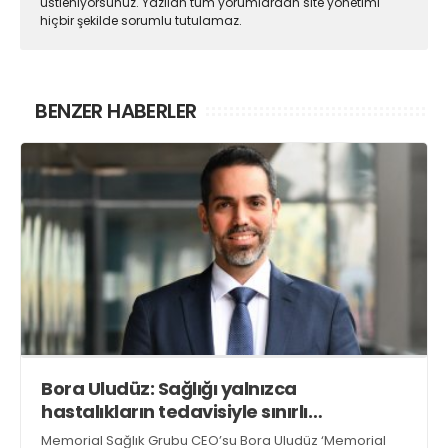
üstleniyorsunuz. Yazılan tüm yorumlardan site yönetimi
hiçbir şekilde sorumlu tutulamaz.
BENZER HABERLER
Bora Uludüz: Sağlığı yalnızca
hastalıkların tedavisiyle sınırlı
görmüyoruz
Memorial Sağlık Grubu CEO’su Bora Uludüz ‘Memorial