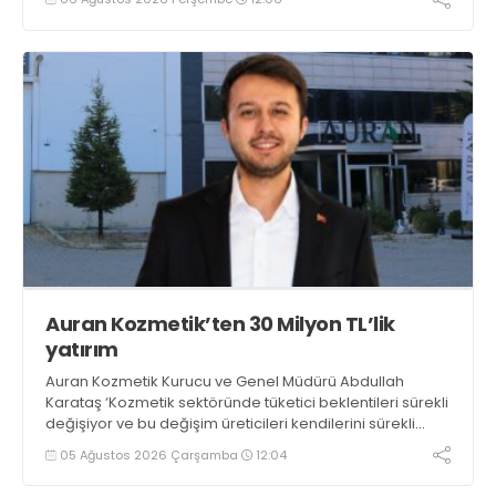
Sağlam Balaban getirilirken, OTC & Wellness Kategorisi
Liderliğine ise Kristin Aslaner Aras atandı
Auran Kozmetik’ten 30 Milyon TL’lik
yatırım
Auran Kozmetik Kurucu ve Genel Müdürü Abdullah
Karataş ‘Kozmetik sektöründe tüketici beklentileri sürekli
değişiyor ve bu değişim üreticileri kendilerini sürekli
geliştirmeye yönlendiriyor. Hedeflerimiz doğrultusunda
05 Ağustos 2026 Çarşamba
12:04
uluslararası pazardaki gücümüzü artırmak amacıyla
yaklaşık 30 milyon TL’lik yeni makine yatırımı yapıyoruz’