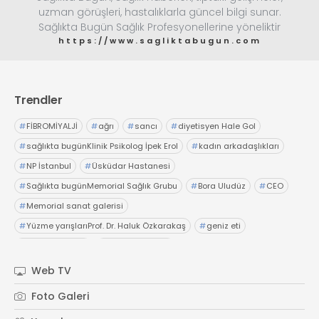
uzman görüşleri, hastalıklarla güncel bilgi sunar.
Sağlıkta Bugün Sağlık Profesyonellerine yöneliktir
https://www.sagliktabugun.com
Trendler
#
FİBROMİYALJİ
#
ağrı
#
sancı
#
diyetisyen Hale Gol
#
sağlıkta bugünKlinik Psikolog İpek Erol
#
kadın arkadaşlıkları
#
NP İstanbul
#
Üsküdar Hastanesi
#
Sağlıkta bugünMemorial Sağlık Grubu
#
Bora Uludüz
#
CEO
#
Memorial sanat galerisi
#
Yüzme yarışlarıProf. Dr. Haluk Özkarakaş
#
geniz eti
#
sağlıkta bugün
#
bilinen yanlışlar
#
Acıbadem Altunizade HastanesiHaleon Türkiye
#
Ağız Sağlığı
Web TV
#
OTC Wellnes
#
Işıl Sağlam Balaban
#
Kristin Aslaner Aras
Foto Galeri