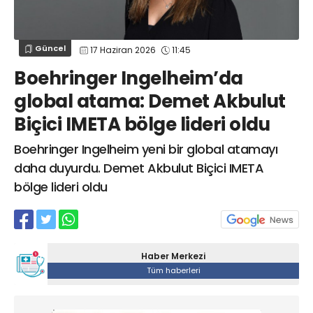
Web TV
Galeri
Yazarlar
GÖZ HASTALIKLARI
SAĞLIK
sagliktabugun@gmail.com
Güncel
17 Haziran 2026
11:45
GASTROENTEROLOJİ
Boehringer Ingelheim’da
ÇOCUK SAĞLIĞI VE HASTALIKLARI
global atama: Demet Akbulut
GENEL CERRAHİ
Biçici IMETA bölge lideri oldu
SENDİKALAR
GÖGÜS HASTALIKLARI
Boehringer Ingelheim yeni bir global atamayı
DERMATOLOJİ
daha duyurdu. Demet Akbulut Biçici IMETA
bölge lideri oldu
ENDOKRİNOLOJİ
NÖROLOJİ
ORTOPEDİ VE TRAVMATOLOJİ
DAHİLİYE
Haber Merkezi
Tüm haberleri
FİZİK TEDAVİ VE REHABİLİTASYON
KADIN HASTALIKLARI VE DOĞUM