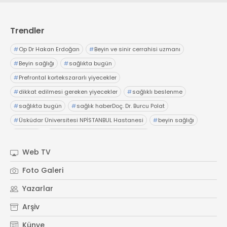
Trendler
#
Op Dr Hakan Erdoğan
#
Beyin ve sinir cerrahisi uzmanı
#
Beyin sağlığı
#
sağlıkta bugün
#
Prefrontal kortekszararlı yiyecekler
#
dikkat edilmesi gereken yiyecekler
#
sağlıklı beslenme
#
sağlıkta bugün
#
sağlık haberDoç. Dr. Burcu Polat
#
Üsküdar Üniversitesi NPİSTANBUL Hastanesi
#
beyin sağlığı
#
gelişim
#
sağlıkta bugünProf. Dr. Melih Özel
#
Anadolu Sağlık Merkezi
#
sağlıkta bugün
#
hazımsızlık
Web TV
#
abdominofrenik dissinerjiAcıbadem Fulya Hastanesi
Foto Galeri
#
Dr. İsmail Çalıkoğlu
#
şiddetli karın ağrıları
#
hazımsızlık
Yazarlar
#
sağlıkta bugün
Arşiv
Künye