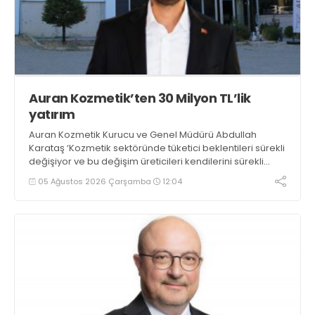
Auran Kozmetik’ten 30 Milyon TL’lik
yatırım
Auran Kozmetik Kurucu ve Genel Müdürü Abdullah
Karataş ‘Kozmetik sektöründe tüketici beklentileri sürekli
değişiyor ve bu değişim üreticileri kendilerini sürekli
geliştirmeye yönlendiriyor. Hedeflerimiz doğrultusunda
05 Ağustos 2026 Çarşamba
12:04
uluslararası pazardaki gücümüzü artırmak amacıyla
yaklaşık 30 milyon TL’lik yeni makine yatırımı yapıyoruz’
dedi