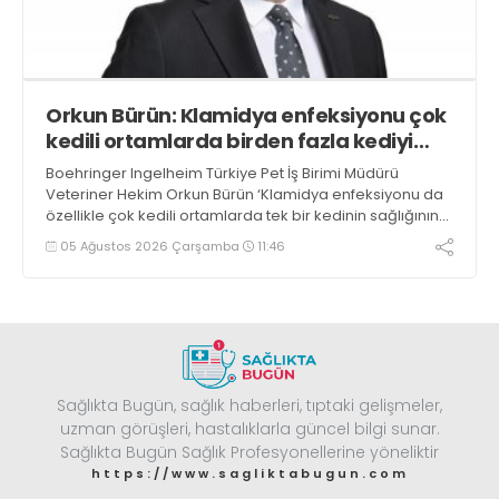
Orkun Bürün: Klamidya enfeksiyonu çok
kedili ortamlarda birden fazla kediyi
etkileyebilir
Boehringer Ingelheim Türkiye Pet İş Birimi Müdürü
Veteriner Hekim Orkun Bürün ‘Klamidya enfeksiyonu da
özellikle çok kedili ortamlarda tek bir kedinin sağlığının
ötesine geçerek birden fazla kediyi etkileyebilen bir
05 Ağustos 2026 Çarşamba
11:46
tabloya dönüşebilir’ dedi
Sağlıkta Bugün, sağlık haberleri, tıptaki gelişmeler,
uzman görüşleri, hastalıklarla güncel bilgi sunar.
Sağlıkta Bugün Sağlık Profesyonellerine yöneliktir
https://www.sagliktabugun.com