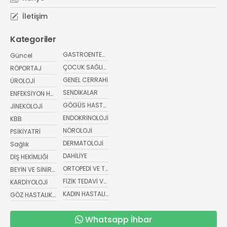
İletişim
Kategoriler
GASTROENTEROLOJİ
Güncel
ÇOCUK SAĞLIĞI VE HASTALIKLARI
RÖPORTAJ
GENEL CERRAHİ
ÜROLOJİ
SENDİKALAR
ENFEKSİYON HASTALIKLARI
GÖGÜS HASTALIKLARI
JİNEKOLOJİ
ENDOKRİNOLOJİ
KBB
NÖROLOJİ
PSİKİYATRİ
DERMATOLOJİ
Sağlık
DAHİLİYE
DİŞ HEKİMLİĞİ
ORTOPEDİ VE TRAVMATOLOJİ
BEYİN VE SİNİR CERRAHİSİ
FİZİK TEDAVİ VE REHABİLİTASYON
KARDİYOLOJİ
KADIN HASTALIKLARI VE DOĞUM
GÖZ HASTALIKLARI
Whatsapp İhbar