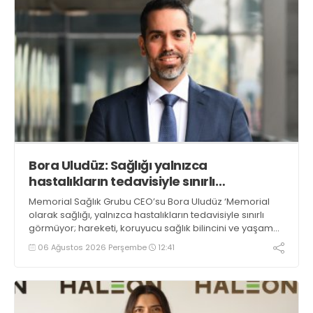
Bora Uludüz: Sağlığı yalnızca
hastalıkların tedavisiyle sınırlı
görmüyoruz
Memorial Sağlık Grubu CEO’su Bora Uludüz ‘Memorial
olarak sağlığı, yalnızca hastalıkların tedavisiyle sınırlı
görmüyor; hareketi, koruyucu sağlık bilincini ve yaşam
kalitesini destekleyen her adımı bu yaklaşımın ayrılmaz
06 Ağustos 2026 Perşembe
12:41
bir parçası olarak değerlendiriyoruz. Sporun düzenli ve
bilinçli şekilde hayatın içinde yer almasının, bireylerin
hem fiziksel hem de zihinsel iyilik halini güçlendirdiğine
inanıyoruz’ dedi