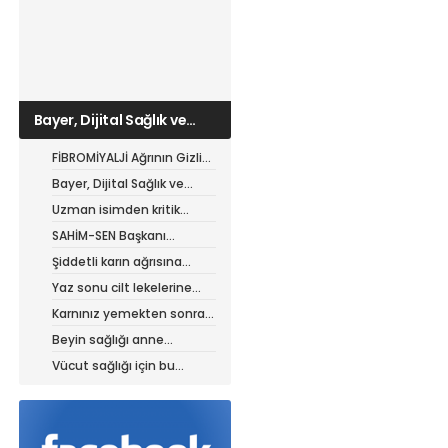
Bayer, Dijital Sağlık ve
Tarım Girişimleri Haritası
Başvurularını Başlattı
FİBROMİYALJİ Ağrının Gizli
Alfabesi: Tabakta Biten
Bayer, Dijital Sağlık ve
Sancı, Çatalla Başlayan
Tarım Girişimleri Haritası
Uzman isimden kritik
Şifa
Başvurularını Başlattı
ürolojik sorun uyarısı
SAHİM-SEN Başkanı
Akarken: Kalıcı çözüm şart
Şiddetli karın ağrısına
dikkat
Yaz sonu cilt lekelerine
karşı önlem zamanı
Karnınız yemekten sonra
neden şişiyor?
Beyin sağlığı anne
karnında başlıyor!
Vücut sağlığı için bu
yiyeceklere dikkat