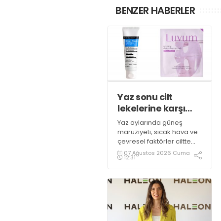
BENZER HABERLER
Yaz sonu cilt
lekelerine karşı
önlem zamanı
Yaz aylarında güneş
maruziyeti, sıcak hava ve
çevresel faktörler ciltte
ton eşitsizliği ve leke
07 Ağustos 2026 Cuma
12:31
görünümünün
belirginleşmesine neden
olabilecek etkenler
arasında yer alıyor