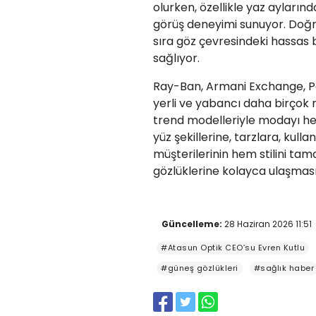
olurken, özellikle yaz ayların
görüş deneyimi sunuyor. Doğr
sıra göz çevresindeki hassas 
sağlıyor.
Ray-Ban, Armani Exchange, Per
yerli ve yabancı daha birçok
trend modelleriyle modayı herke
yüz şekillerine, tarzlara, kul
müşterilerinin hem stilini 
gözlüklerine kolayca ulaşması
Güncelleme:
28 Haziran 2026 11:51
#Atasun Optik CEO’su Evren Kutlu
#güneş gözlükleri
#sağlık haber