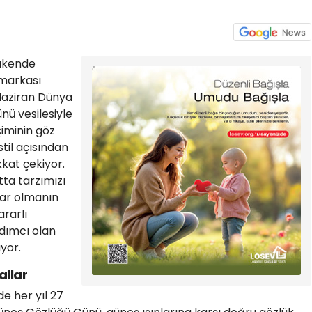
rakende
markası
Haziran Dünya
ü vesilesiyle
iminin göz
stil açısından
kat çekiyor.
tta tarzımızı
ar olmanın
ararlı
rdımcı olan
yor.
allar
e her yıl 27