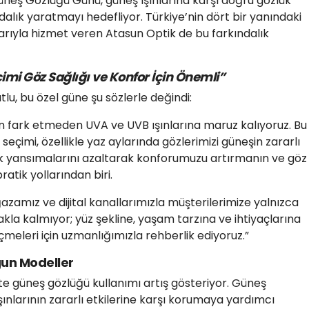
neş Gözlüğü Günü, güneş ışınlarına karşı doğru gözlük
alık yaratmayı hedefliyor. Türkiye’nin dört bir yanındaki
larıyla hizmet veren Atasun Optik de bu farkındalık
mi Göz Sağlığı ve Konfor İçin Önemli”
lu, bu özel güne şu sözlerle değindi:
fark etmeden UVA ve UVB ışınlarına maruz kalıyoruz. Bu
çimi, özellikle yaz aylarında gözlerimizi güneşin zararlı
şık yansımalarını azaltarak konforumuzu artırmanın ve göz
atik yollarından biri.
zamız ve dijital kanallarımızla müşterilerimize yalnızca
kla kalmıyor; yüz şekline, yaşam tarzına ve ihtiyaçlarına
eleri için uzmanlığımızla rehberlik ediyoruz.”
gun Modeller
kte güneş gözlüğü kullanımı artış gösteriyor. Güneş
 ışınlarının zararlı etkilerine karşı korumaya yardımcı