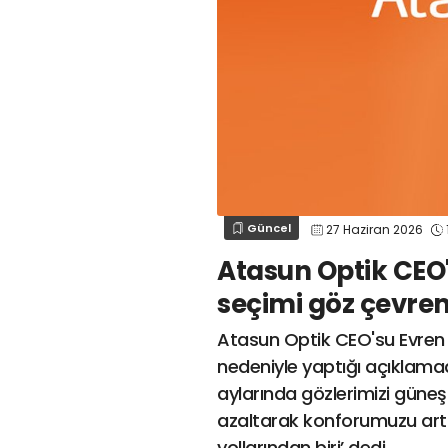
Güncel
27 Haziran 2026
Atasun Optik CEO'
seçimi göz çevrem
Atasun Optik CEO'su Evren
nedeniyle yaptığı açıklamad
aylarında gözlerimizi güneşi
azaltarak konforumuzu artı
yollarından biri’ dedi