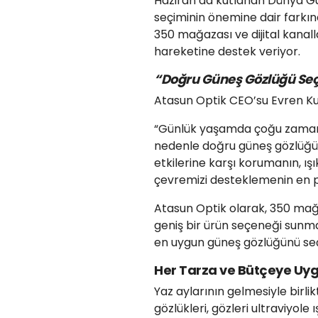
Haziran’da kutlanan Dünya Gü
seçiminin önemine dair farkınd
350 mağazası ve dijital kanal
hareketine destek veriyor.
“Doğru Güneş Gözlüğü Seçi
Atasun Optik CEO’su Evren Kut
“Günlük yaşamda çoğu zaman 
nedenle doğru güneş gözlüğü se
etkilerine karşı korumanın, ı
çevremizi desteklemenin en pr
Atasun Optik olarak, 350 mağa
geniş bir ürün seçeneği sunma
en uygun güneş gözlüğünü seçm
Her Tarza ve Bütçeye Uy
Yaz aylarının gelmesiyle birli
gözlükleri, gözleri ultraviyole