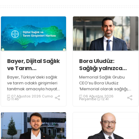
Bayer, Dijital Sağlık
Bora Uludüz:
ve Tarım
Sağlığı yalnızca
Girişimleri Haritası
hastalıkların
Bayer, Türkiye’deki sağlık
Memorial Sağlık Grubu
Başvurularını
tedavisiyle sınırlı
ve tarım odaklı girişimleri
CEO’su Bora Uludüz
Başlattı
görmüyoruz
tanıtmak amacıyla hayata
‘Memorial olarak sağlığı,
geçirdiği ‘Türkiye Dijital
yalnızca hastalıkların
07 Ağustos 2026 Cuma
06 Ağustos 2026
11:46
Perşembe
12:41
Sağlık ve Tarım Girişimleri
tedavisiyle sınırlı
Haritası’ için başvuru
görmüyor; hareketi,
sürecini 7 Ağustos
koruyucu sağlık bilincini
itibarıyla başlattı
ve yaşam kalitesini
destekleyen her adımı bu
yaklaşımın ayrılmaz bir
parçası olarak