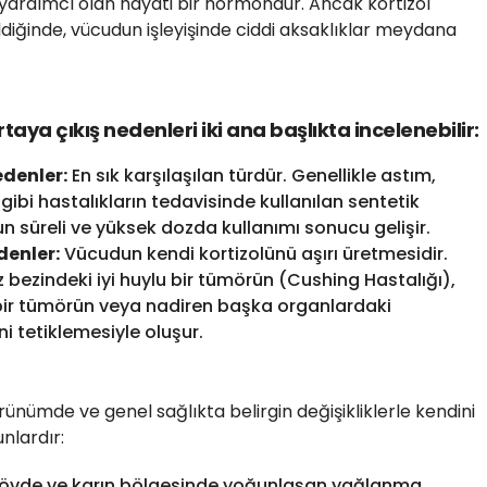
rdımcı olan hayati bir hormondur. Ancak kortizol
ldiğinde, vücudun işleyişinde ciddi aksaklıklar meydana
ya çıkış nedenleri iki ana başlıkta incelenebilir:
edenler:
En sık karşılaşılan türdür. Genellikle astım,
 gibi hastalıkların tedavisinde kullanılan sentetik
un süreli ve yüksek dozda kullanımı sonucu gelişir.
denler:
Vücudun kendi kortizolünü aşırı üretmesidir.
z bezindeki iyi huylu bir tümörün (Cushing Hastalığı),
bir tümörün veya nadiren başka organlardaki
ni tetiklemesiyle oluşur.
ünümde ve genel sağlıkta belirgin değişikliklerle kendini
unlardır:
gövde ve karın bölgesinde yoğunlaşan yağlanma.