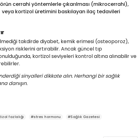
rün cerrahi yöntemlerle çıkarılması (mikrocerrahi),
 veya kortizol üretimini baskılayan ilaç tedavileri
ır
lmediği takdirde diyabet, kemik erimesi (osteoporoz),
siyon risklerini artırabilir. Ancak güncel tıp
onulduğunda, kortizol seviyeleri kontrol altına alınabilir ve
ebilirler.
diği sinyalleri dikkate alın. Herhangi bir sağlık
na danışın.
izol fazlalığı
#stres hormonu
#Sağlık Gazetesi