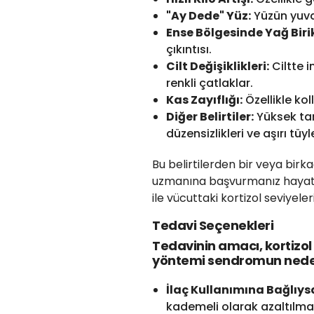
"Ay Dede" Yüz:
Yüzün yuvar
Ense Bölgesinde Yağ Biri
çıkıntısı.
Cilt Değişiklikleri:
Ciltte 
renkli çatlaklar.
Kas Zayıflığı:
Özellikle ko
Diğer Belirtiler:
Yüksek tan
düzensizlikleri ve aşırı tüy
Bu belirtilerden bir veya birka
uzmanına başvurmanız hayati ö
ile vücuttaki kortizol seviyeler
Tedavi Seçenekleri
Tedavinin amacı, kortizol
yöntemi sendromun nedeni
İlaç Kullanımına Bağlıys
kademeli olarak azaltılmas