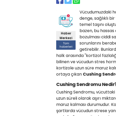
Vücudumuzdaki h
denge, sağlıklı bi
temel taşını oluşt
bazen, bu hassas
Haber
bozulması ciddi sa
Merkezi
sorunlarını berab
Tüm
haberleri
getirebilir. Bunlard
halk arasında "kortizol fazlalı
bilinen ve vücudun stres hor
kortizole uzun süre maruz ka
ortaya çıkan
Cushing Send
Cushing Sendromu Nedir
Cushing Sendromu, vücuttaki 
uzun süreli olarak aşırı miktar
maruz kalması durumudur. Kor
şartlarda vücudun strese yan