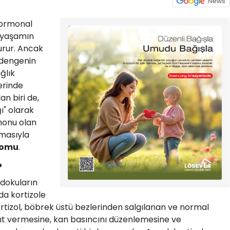
ormonal
r yaşamın
urur. Ancak
 dengenin
ğlık
erinde
an biri de,
ğı" olarak
monu olan
lmasıyla
romu
.
?
dokuların
da kortizole
tizol, böbrek üstü bezlerinden salgılanan ve normal
ıt vermesine, kan basıncını düzenlemesine ve