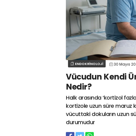
ENDOKRİNOLOJİ
30 Mayıs 2
Vücudun Kendi Ür
Nedir?
Halk arasında ‘kortizol fazl
kortizole uzun süre maruz
vücuttaki dokuların uzun sü
durumudur