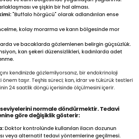
laklaşması ve şişkin bir hal alması.
kimi:
"Buffalo hörgücü" olarak adlandırılan ense
incelme, kolay morarma ve karın bölgesinde mor
llarda ve bacaklarda gözlemlenen belirgin güçsüzlük.
siyon, kan şekeri düzensizlikleri, kadınlarda adet
lenme.
çını kendinizde gözlemliyorsanız, bir endokrinoloji
nem taşır. Teşhis süreci; kan, idrar ve tükürük testleri
inin 24 saatlik döngü içerisinde ölçülmesini içerir.
 seviyelerini normale döndürmektir. Tedavi
ne göre değişiklik gösterir:
a:
Doktor kontrolünde kullanılan ilacın dozunun
ı veya alternatif tedavi yöntemlerine geçilmesi.