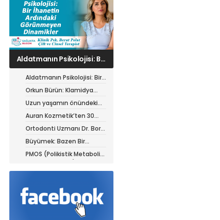
Orkun Bürün: Klamidya
enfeksiyonu çok kedili
ortamlarda birden fazla
Aldatmanın Psikolojisi: Bir
kediyi etkileyebilir
İhanetin Ardındaki
Orkun Bürün: Klamidya
Görünmeyen Dinamikler
enfeksiyonu çok kedili
Uzun yaşamın önündeki
ortamlarda birden fazla
yeni engel: Modern yaşam
Auran Kozmetik’ten 30
kediyi etkileyebilir
tarzı
Milyon TL’lik yatırım
Ortodonti Uzmanı Dr. Bora
Aysan’dan tel tedavisi
Büyümek: Bazen Bir
görenlere kritik uyarılar
Parçanı Bırakabilmektir
PMOS (Polikistik Metabolik
Over Sendromu) hastaları
için yazın beslenme
rehberi