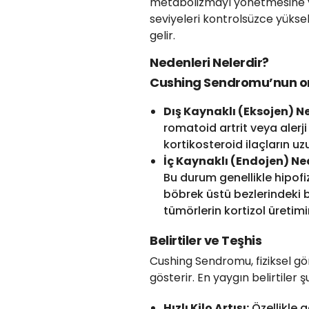
metabolizmayı yönetmesine ya
seviyeleri kontrolsüzce yükse
gelir.
Nedenleri Nelerdir?
Cushing Sendromu’nun orta
Dış Kaynaklı (Eksojen) N
romatoid artrit veya alerji
kortikosteroid ilaçların uz
İç Kaynaklı (Endojen) Ne
Bu durum genellikle hipofi
böbrek üstü bezlerindeki 
tümörlerin kortizol üretimi
Belirtiler ve Teşhis
Cushing Sendromu, fiziksel gör
gösterir. En yaygın belirtiler ş
Hızlı Kilo Artışı:
Özellikle 